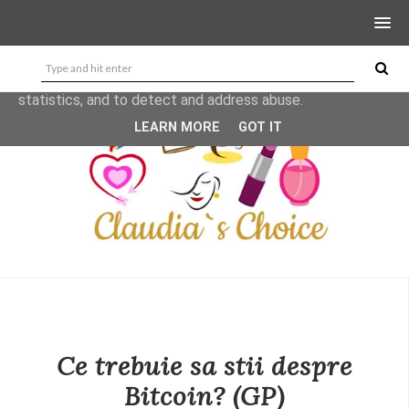
This site uses cookies from Google to deliver its services
and to analyze traffic. Your IP address and user-agent are
shared with Google along with performance and security
metrics to ensure quality of service, generate usage
statistics, and to detect and address abuse.
LEARN MORE
GOT IT
Ce trebuie sa stii despre
Bitcoin? (GP)