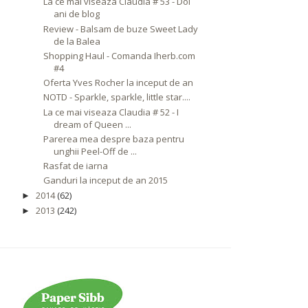
La ce mai viseaza Claudia # 53 - Doi
ani de blog
Review - Balsam de buze Sweet Lady
de la Balea
Shopping Haul - Comanda Iherb.com
#4
Oferta Yves Rocher la inceput de an
NOTD - Sparkle, sparkle, little star....
La ce mai viseaza Claudia # 52 - I
dream of Queen ...
Parerea mea despre baza pentru
unghii Peel-Off de ...
Rasfat de iarna
Ganduri la inceput de an 2015
2014
(62)
►
2013
(242)
►