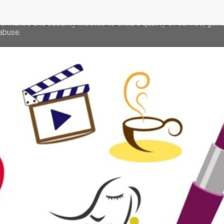
deliver its services and to analyze traffic. Your IP address and 
formance and security metrics to ensure quality of service, gen
abuse.