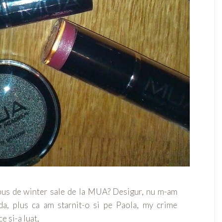
spus de winter sale de la MUA? Desigur, nu m-am
a, plus ca am starnit-o si pe Paola, my crime
ce si-a luat,