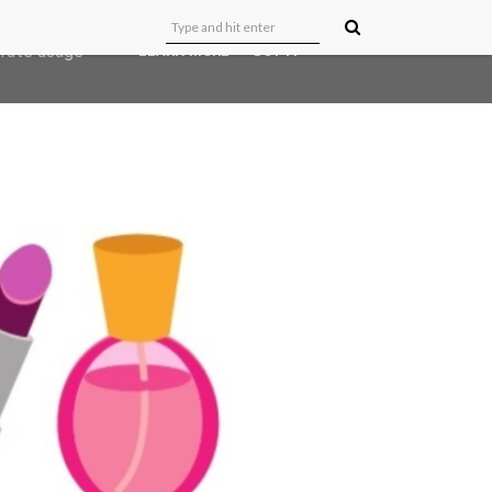
user-agent
erate usage
LEARN MORE
GOT IT