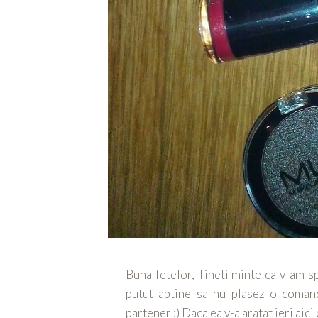
Buna fetelor, Tineti minte ca v-am 
putut abtine sa nu plasez o comand
partener :) Daca ea v-a aratat ieri aici 