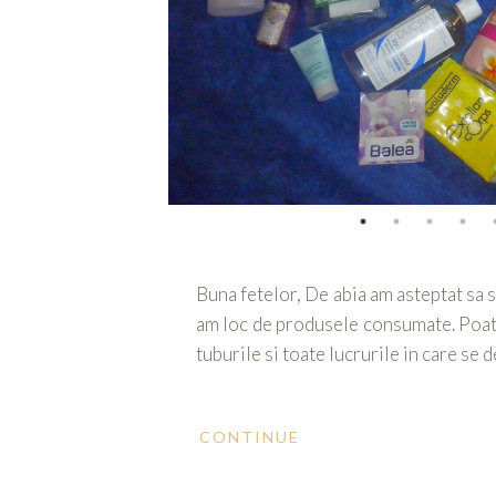
Buna fetelor, De abia am asteptat sa 
am loc de produsele consumate. Poate 
tuburile si toate lucrurile in care s
CONTINUE