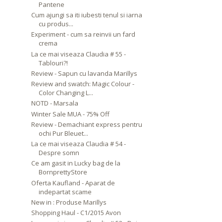
Pantene
Cum ajungi sa iti iubesti tenul si iarna
cu produs...
Experiment - cum sa reinvii un fard
crema
La ce mai viseaza Claudia # 55 -
Tablouri?!
Review - Sapun cu lavanda Marillys
Review and swatch: Magic Colour -
Color Changing L...
NOTD - Marsala
Winter Sale MUA - 75% Off
Review - Demachiant express pentru
ochi Pur Bleuet...
La ce mai viseaza Claudia # 54 -
Despre somn
Ce am gasit in Lucky bag de la
BornprettyStore
Oferta Kaufland - Aparat de
indepartat scame
New in : Produse Marillys
Shopping Haul - C1/2015 Avon