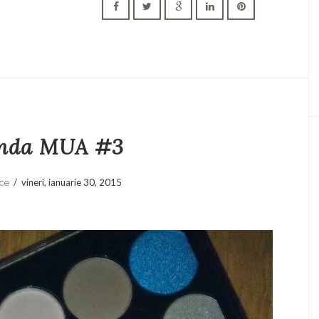
nda MUA #3
/
vineri, ianuarie 30, 2015
ce