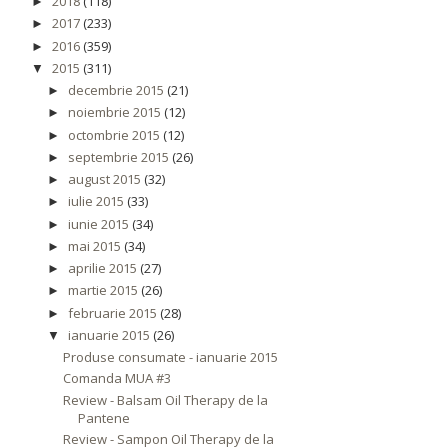
2018
(118)
►
2017
(233)
►
2016
(359)
►
2015
(311)
▼
decembrie 2015
(21)
►
noiembrie 2015
(12)
►
octombrie 2015
(12)
►
septembrie 2015
(26)
►
august 2015
(32)
►
iulie 2015
(33)
►
iunie 2015
(34)
►
mai 2015
(34)
►
aprilie 2015
(27)
►
martie 2015
(26)
►
februarie 2015
(28)
►
ianuarie 2015
(26)
▼
Produse consumate - ianuarie 2015
Comanda MUA #3
Review - Balsam Oil Therapy de la
Pantene
Review - Sampon Oil Therapy de la