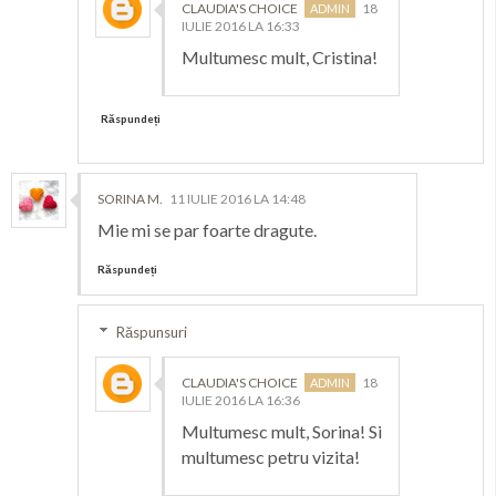
CLAUDIA'S CHOICE
18
IULIE 2016 LA 16:33
Multumesc mult, Cristina!
Răspundeți
SORINA M.
11 IULIE 2016 LA 14:48
Mie mi se par foarte dragute.
Răspundeți
Răspunsuri
CLAUDIA'S CHOICE
18
IULIE 2016 LA 16:36
Multumesc mult, Sorina! Si
multumesc petru vizita!