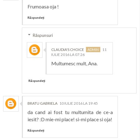
Frumoasa oja !
Răspundeți
Răspunsuri
CLAUDIA'S CHOICE
11
IULIE 2016 LA 07:26
Multumesc mult, Ana.
Răspundeți
BRATU GABRIELA
10 IULIE 2016 LA 19:45
da cand ai fost tu multumita de ce-a
iesit? :D mie-mi place! si-mi place si oja!
Răspundeți