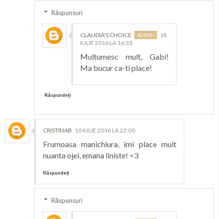
Răspunsuri
CLAUDIA'S CHOICE
18
IULIE 2016 LA 16:33
Multumesc mult, Gabi!
Ma bucur ca-ti place!
Răspundeți
CRISTINAB
10 IULIE 2016 LA 22:00
Frumoasa manichiura, imi place mult
nuanta ojei, emana liniste! <3
Răspundeți
Răspunsuri