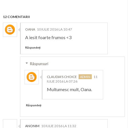
12 COMENTARII
OANA
10 IULIE 2016 LA 10:47
A iesit foarte frumos <3
Răspundeți
Răspunsuri
CLAUDIA'S CHOICE
11
IULIE 2016 LA 07:26
Multumesc mult, Oana.
Răspundeți
ANONIM
10 IULIE 2016 LA 11:32