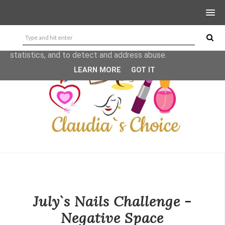
This site uses cookies from Google to deliver its services
and to analyze traffic. Your IP address and user-agent are
shared with Google along with performance and security
metrics to ensure quality of service, generate usage
statistics, and to detect and address abuse.
LEARN MORE
GOT IT
July`s Nails Challenge -
Negative Space