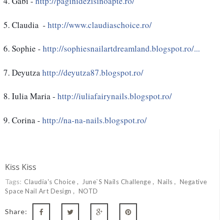
Gabi - 
http://paginidezisinoapte.ro/
Claudia  - 
http://www.claudiaschoice.ro/
Sophie - 
http://sophiesnailartdreamland.blogspot.ro/...
Deyutza 
http://deyutza87.blogspot.ro/
Iulia Maria - 
http://iuliafairynails.blogspot.ro/
Corina - 
http://na-na-nails.blogspot.ro/
Kiss Kiss
Tags:
Claudia's Choice
June`s Nails Challenge
Nails
Negative
Space Nail Art Design
NOTD
Share: