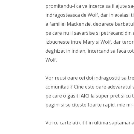
promitandu-i ca va incerca sa il ajute sa
indragosteasca de Wolf, dar in acelasi 
a familiei Mackenzie, deoarece barbatul 
pe care nu il savarsise si petrecand din
izbucneste intre Mary si Wolf, dar terori
deghizat in indian, incercand sa faca tot
Wolf.
Vor reusi oare cei doi indragostiti sa tre
comunitatii? Cine este oare adevaratul vi
pe care o gasiti
AICI
la super pret si cu
pagini si se citeste foarte rapid, mie mi
Voi ce carte ati citit in ultima saptaman