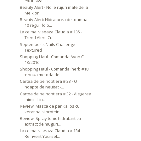
exclusiva - Li...
Beauty Alert - Noile rujuri mate de la
Melkior
Beauty Alert: Hidratarea de toamna.
10 reguli folo...
La ce mai viseaza Claudia # 135 -
Trend Alert: Cul...
September`s Nails Challenge -
Textured
Shopping Haul - Comanda Avon C
13/2016
Shopping Haul - Comanda iherb #18
+ noua metoda de...
Cartea de pe noptiera # 33 - O
noapte de neuitat -...
Cartea de pe noptiera # 32 - Alegerea
inimii - Lin...
Review: Masca de par Kallos cu
keratina si protein...
Review: Spray tonic hidratant cu
extract de muguri...
La ce mai viseaza Claudia # 134 -
Reinvent Yoursel...