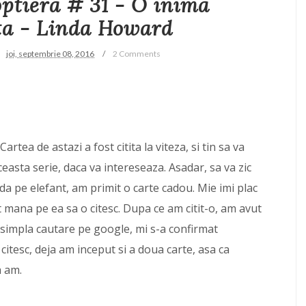
ptiera # 31 - O inima
ta - Linda Howard
joi, septembrie 08, 2016
2 Comments
 Cartea de astazi a fost citita la viteza, si tin sa va
asta serie, daca va intereseaza. Asadar, sa va zic
a pe elefant, am primit o carte cadou. Mie imi plac
 mana pe ea sa o citesc. Dupa ce am citit-o, am avut
 o simpla cautare pe google, mi s-a confirmat
citesc, deja am inceput si a doua carte, asa ca
a am.