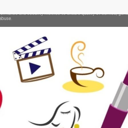
deliver its services and to analyze traffic. Your IP address and 
formance and security metrics to ensure quality of service, gen
abuse.