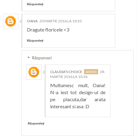
Răspundeți
OANA
20 MARTIE 2016 LA 10:20
Dragute floricele <3
Răspundeți
Răspunsuri
CLAUDIA'S CHOICE
28
MARTIE 2016 LA 10:36
Multumesc mult, Oana!
N-a iest tot design-ul de
pe placuta,dar arata
interesant si asa :D
Răspundeți