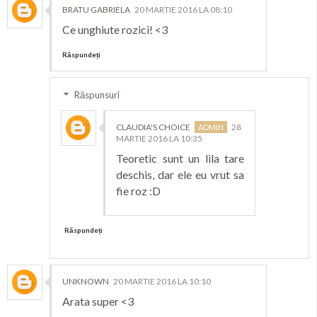
BRATU GABRIELA
20 MARTIE 2016 LA 08:10
Ce unghiute rozici! <3
Răspundeți
Răspunsuri
CLAUDIA'S CHOICE
28
MARTIE 2016 LA 10:35
Teoretic sunt un lila tare
deschis, dar ele eu vrut sa
fie roz :D
Răspundeți
UNKNOWN
20 MARTIE 2016 LA 10:10
Arata super <3