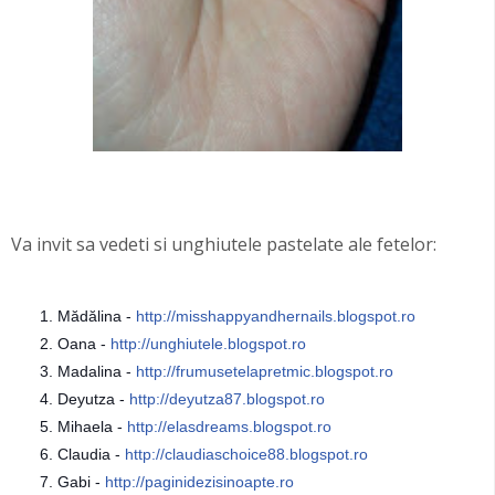
Va invit sa vedeti si unghiutele pastelate ale fetelor:
Mădălina -
http://
misshappyandhernails.blogspot.r
o
Oana -
http://unghiutele.blogspot.ro
Madalina -
http://
frumusetelapretmic.blogspot.ro
Deyutza -
http://deyutza87.blogspot.ro
Mihaela -
http://elasdreams.blogspot.ro
Claudia -
http://
claudiaschoice88.blogspot.ro
Gabi -
http://paginidezisinoapte.ro