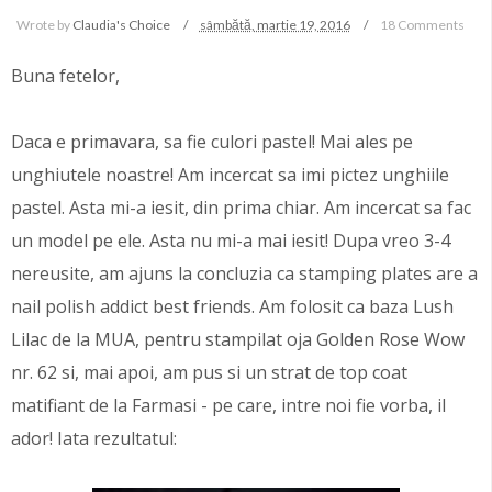
Wrote by
Claudia's Choice
sâmbătă, martie 19, 2016
18 Comments
Buna fetelor,
Daca e primavara, sa fie culori pastel! Mai ales pe
unghiutele noastre! Am incercat sa imi pictez unghiile
pastel. Asta mi-a iesit, din prima chiar. Am incercat sa fac
un model pe ele. Asta nu mi-a mai iesit! Dupa vreo 3-4
nereusite, am ajuns la concluzia ca stamping plates are a
nail polish addict best friends. Am folosit ca baza Lush
Lilac de la MUA, pentru stampilat oja Golden Rose Wow
nr. 62 si, mai apoi, am pus si un strat de top coat
matifiant de la Farmasi - pe care, intre noi fie vorba, il
ador! Iata rezultatul: