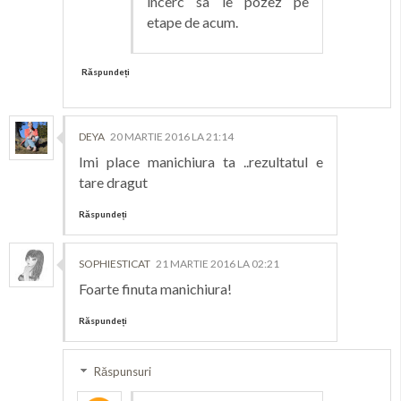
incerc sa le pozez pe
etape de acum.
Răspundeți
DEYA
20 MARTIE 2016 LA 21:14
Imi place manichiura ta ..rezultatul e
tare dragut
Răspundeți
SOPHIESTICAT
21 MARTIE 2016 LA 02:21
Foarte finuta manichiura!
Răspundeți
Răspunsuri