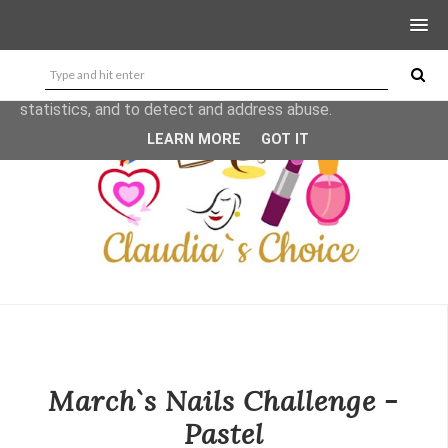
This site uses cookies from Google to deliver its services
and to analyze traffic. Your IP address and user-agent are
shared with Google along with performance and security
metrics to ensure quality of service, generate usage
statistics, and to detect and address abuse.
LEARN MORE
GOT IT
March`s Nails Challenge -
Pastel