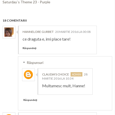
Saturday`s Theme 23 - Purple
18 COMENTARII
HANNELORE GURBET
20 MARTIE 2016 LA 00:08
ce draguta e, imi place tare!
Răspundeți
Răspunsuri
CLAUDIA'S CHOICE
28
MARTIE 2016 LA 10:34
Multumesc mult, Hanne!
Răspundeți