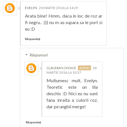
EVELYN
20 MARTIE 2016 LA 14:29
Arata bine! Hmm.. daca in loc de roz ar
fi negru.. :))) nu m-as supara sa le port si
eu :D
Răspundeți
Răspunsuri
CLAUDIA'S CHOICE
28
MARTIE 2016 LA 10:37
Multumesc mult, Evelyn.
Teoretic este un lila
deschis :D Nici eu nu sunt
fana inraita a culorii roz,
dar pe unghii merge!
Răspundeți