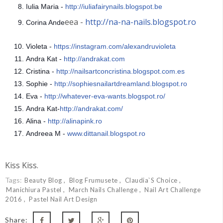
Iulia Maria -
http://
iuliafairynails.blogspot.be
eea -
http://na-na-nails.blogspot.ro
Corina Ande
Violeta -
https://instagram.com/
alexandruvioleta
Andra Kat -
http://andrakat.com
Cristina -
http://
nailsartconcristina.blogspot.co
m.es
Sophie -
http://
sophiesnailartdreamland.blogspo
t.ro
Eva -
http://
whatever-eva-wants.blogspot.ro/
Andra Kat-
http://andrakat.com/
Alina -
http://alinapink.ro
Andreea M -
www.dittanail.blogspot.ro
Kiss Kiss.
Tags:
Beauty Blog
Blog Frumusete
Claudia`s Choice
Manichiura Pastel
March Nails Challenge
Nail Art Challenge
2016
Pastel Nail Art Design
Share: