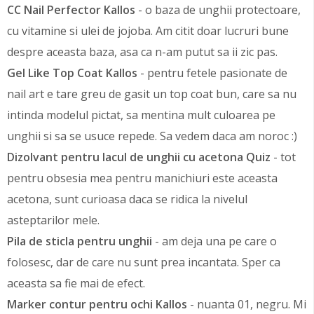
CC Nail Perfector Kallos
- o baza de unghii protectoare,
cu vitamine si ulei de jojoba. Am citit doar lucruri bune
despre aceasta baza, asa ca n-am putut sa ii zic pas.
Gel Like Top Coat Kallos
- pentru fetele pasionate de
nail art e tare greu de gasit un top coat bun, care sa nu
intinda modelul pictat, sa mentina mult culoarea pe
unghii si sa se usuce repede. Sa vedem daca am noroc :)
Dizolvant pentru lacul de unghii cu acetona Quiz
- tot
pentru obsesia mea pentru manichiuri este aceasta
acetona, sunt curioasa daca se ridica la nivelul
asteptarilor mele.
Pila de sticla pentru unghii
- am deja una pe care o
folosesc, dar de care nu sunt prea incantata. Sper ca
aceasta sa fie mai de efect.
Marker contur pentru ochi Kallos
- nuanta 01, negru. Mi