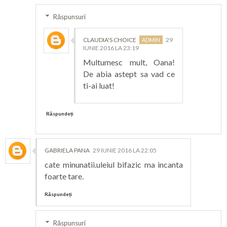
Răspunsuri
CLAUDIA'S CHOICE
29
IUNIE 2016 LA 23:19
Multumesc mult, Oana!
De abia astept sa vad ce
ti-ai luat!
Răspundeți
GABRIELA PANA
29 IUNIE 2016 LA 22:05
cate minunatii.uleiul bifazic ma incanta
foarte tare.
Răspundeți
Răspunsuri