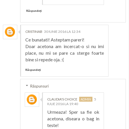
Răspundeți
CRISTINAB
30 IUNIE 2016 LA 12:34
Ce bunatati! Asteptam pareri!
Doar acetona am incercat-o si nu imi
place, nu mi se pare ca sterge foarte
bine si repede oja. :(
Răspundeți
Răspunsuri
CLAUDIA'S CHOICE
5
IULIE 2016 LA 19:40
Urmeaza! Sper sa fie ok
acetona, diseara o bag in
teste!