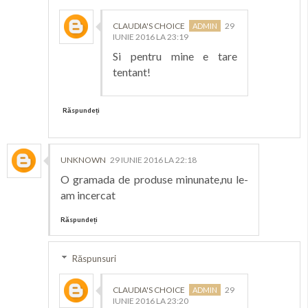
CLAUDIA'S CHOICE
29
IUNIE 2016 LA 23:19
Si pentru mine e tare
tentant!
Răspundeți
UNKNOWN
29 IUNIE 2016 LA 22:18
O gramada de produse minunate,nu le-
am incercat
Răspundeți
Răspunsuri
CLAUDIA'S CHOICE
29
IUNIE 2016 LA 23:20