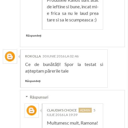
de ieftine si bune, incat mi-
e frica sa nu le laud prea
tare si sa le scumpeasca :)
Răspundeți
ROKOLLA
30 IUNIE 2016 LA 02:46
Ce de bunătăți! Spor la testat si
așteptam părerile tale
Răspundeți
Răspunsuri
CLAUDIA'S CHOICE
5
IULIE 2016 LA 19:39
Multumesc mult, Ramona!