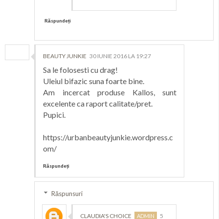
Răspundeți
BEAUTY JUNKIE
30 IUNIE 2016 LA 19:27
Sa le folosesti cu drag!
Uleiul bifazic suna foarte bine.
Am incercat produse Kallos, sunt
excelente ca raport calitate/pret.
Pupici.
https://urbanbeautyjunkie.wordpress.c
om/
Răspundeți
Răspunsuri
CLAUDIA'S CHOICE
5