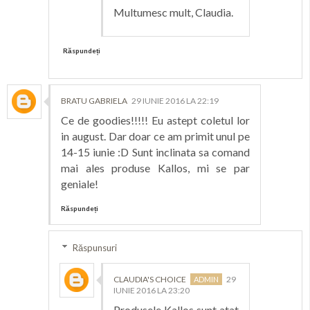
Multumesc mult, Claudia.
Răspundeți
BRATU GABRIELA
29 IUNIE 2016 LA 22:19
Ce de goodies!!!!! Eu astept coletul lor
in august. Dar doar ce am primit unul pe
14-15 iunie :D Sunt inclinata sa comand
mai ales produse Kallos, mi se par
geniale!
Răspundeți
Răspunsuri
CLAUDIA'S CHOICE
29
IUNIE 2016 LA 23:20
Produsele Kallos sunt atat