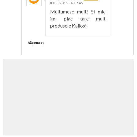
IULIE 2016 LA 19:45
Multumesc mult! Si mie
imi plac tare mult
produsele Kallos!
Răspundeți