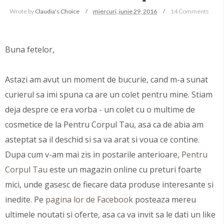
Wrote by
Claudia's Choice
miercuri, iunie 29, 2016
14 Comments
Buna fetelor,
Astazi am avut un moment de bucurie, cand m-a sunat
curierul sa imi spuna ca are un colet pentru mine. Stiam
deja despre ce era vorba - un colet cu o multime de
cosmetice de la Pentru Corpul Tau, asa ca de abia am
asteptat sa il deschid si sa va arat si voua ce contine.
Dupa cum v-am mai zis in postarile anterioare,
Pentru
Corpul Tau
este un magazin online cu preturi foarte
mici, unde gasesc de fiecare data produse interesante si
inedite. Pe
pagina lor de Facebook
posteaza mereu
ultimele noutati si oferte, asa ca va invit sa le dati un like