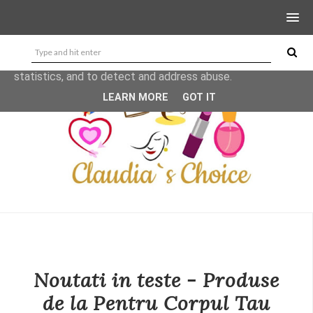
This site uses cookies from Google to deliver its services
and to analyze traffic. Your IP address and user-agent are
shared with Google along with performance and security
metrics to ensure quality of service, generate usage
statistics, and to detect and address abuse.
LEARN MORE
GOT IT
Noutati in teste - Produse
de la Pentru Corpul Tau