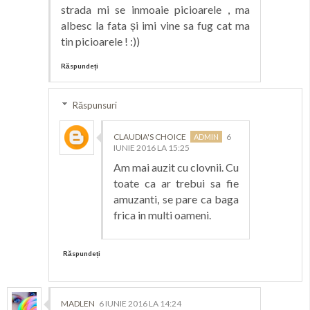
strada mi se inmoaie picioarele , ma
albesc la fata și imi vine sa fug cat ma
tin picioarele ! :))
Răspundeți
Răspunsuri
CLAUDIA'S CHOICE
6
IUNIE 2016 LA 15:25
Am mai auzit cu clovnii. Cu
toate ca ar trebui sa fie
amuzanti, se pare ca baga
frica in multi oameni.
Răspundeți
MADLEN
6 IUNIE 2016 LA 14:24