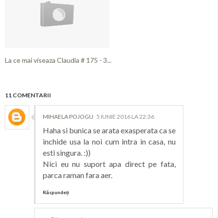
La ce mai viseaza Claudia # 175 - 3...
11 COMENTARII
MIHAELA POJOGU
5 IUNIE 2016 LA 22:36
Haha si bunica se arata exasperata ca se
inchide usa la noi cum intra in casa, nu
esti singura. :))
Nici eu nu suport apa direct pe fata,
parca raman fara aer.
Răspundeți