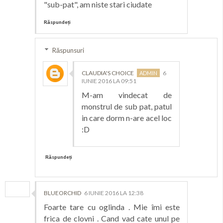
"sub-pat", am niste stari ciudate
Răspundeți
Răspunsuri
CLAUDIA'S CHOICE
6
IUNIE 2016 LA 09:51
M-am vindecat de
monstrul de sub pat, patul
in care dorm n-are acel loc
:D
Răspundeți
BLUEORCHID
6 IUNIE 2016 LA 12:38
Foarte tare cu oglinda . Mie îmi este
frica de clovni . Cand vad cate unul pe