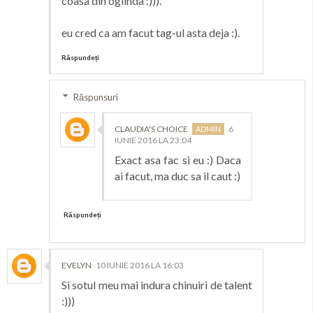
coasa din oglinda :))).
eu cred ca am facut tag-ul asta deja :).
Răspundeți
Răspunsuri
CLAUDIA'S CHOICE
6
IUNIE 2016 LA 23:04
Exact asa fac si eu :) Daca
ai facut, ma duc sa il caut :)
Răspundeți
EVELYN
10 IUNIE 2016 LA 16:03
Si sotul meu mai indura chinuiri de talent
:)))