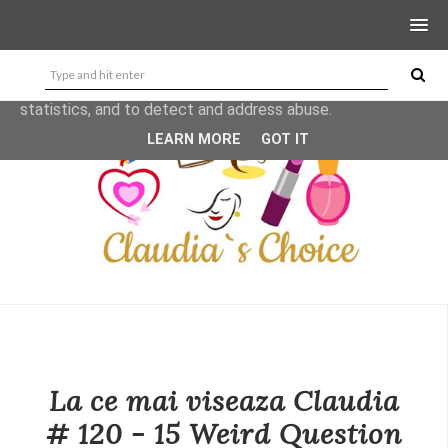
This site uses cookies from Google to deliver its services
and to analyze traffic. Your IP address and user-agent are
shared with Google along with performance and security
metrics to ensure quality of service, generate usage
statistics, and to detect and address abuse.
LEARN MORE
GOT IT
La ce mai viseaza Claudia
# 120 - 15 Weird Question