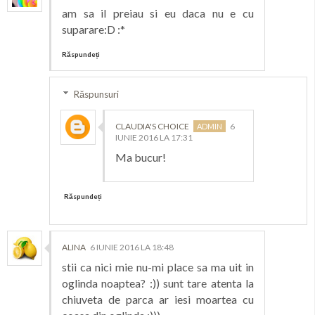
am sa il preiau si eu daca nu e cu
suparare:D :*
Răspundeți
Răspunsuri
CLAUDIA'S CHOICE
6
IUNIE 2016 LA 17:31
Ma bucur!
Răspundeți
ALINA
6 IUNIE 2016 LA 18:48
stii ca nici mie nu-mi place sa ma uit in
oglinda noaptea? :)) sunt tare atenta la
chiuveta de parca ar iesi moartea cu