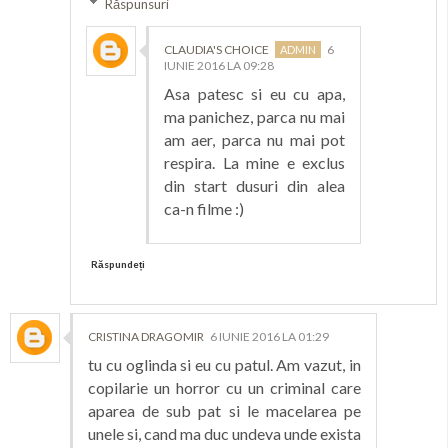
Răspunsuri
CLAUDIA'S CHOICE
6
IUNIE 2016 LA 09:28
Asa patesc si eu cu apa,
ma panichez, parca nu mai
am aer, parca nu mai pot
respira. La mine e exclus
din start dusuri din alea
ca-n filme :)
Răspundeți
CRISTINA DRAGOMIR
6 IUNIE 2016 LA 01:29
tu cu oglinda si eu cu patul. Am vazut, in
copilarie un horror cu un criminal care
aparea de sub pat si le macelarea pe
unele si, cand ma duc undeva unde exista