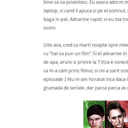
bine sa va povestesc. Eu seara adorm ma
laptop, si cand il apuca si pe el somnul,
baga in pat. Adoarme rapid, si eu ma tre
somn.
Uite asa, cred ca marti noapte spre mier
cu "hai sa pun un film". Si el adoarme in
de apa, arunc o privire la TV(ca e conec
ca m-a cam prins filmul, si mi-a sarit so
episoade :) Nu m-am horatat inca daca i
gramada de seriale, dar parca parca as m