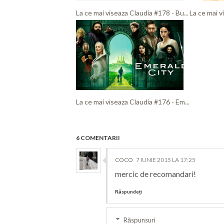
La ce mai viseaza Claudia #178 - Bu...
La ce mai v
La ce mai viseaza Claudia #176 - Em...
6 COMENTARII
COCO
7 IUNIE 2015 LA 17:25
mercic de recomandari!
Răspundeți
Răspunsuri