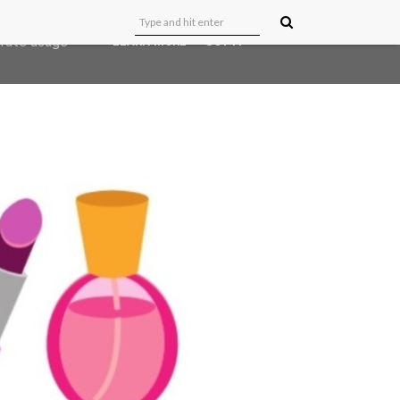
user-agent
erate usage
LEARN MORE
GOT IT