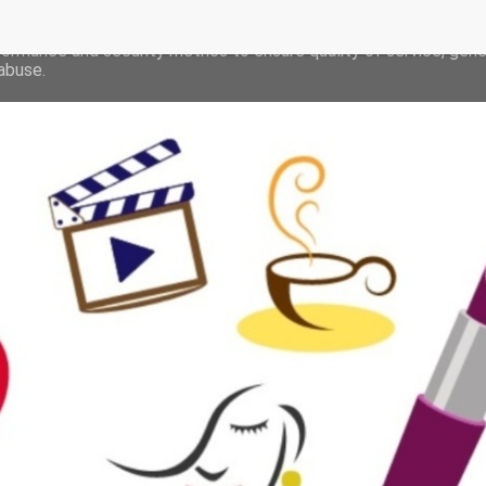
deliver its services and to analyze traffic. Your IP address and 
formance and security metrics to ensure quality of service, gen
abuse.