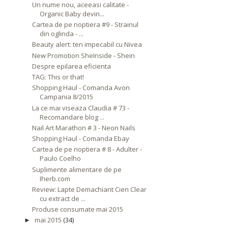
Un nume nou, aceeasi calitate -
Organic Baby devin...
Cartea de pe noptiera #9 - Strainul
din oglinda - ...
Beauty alert: ten impecabil cu Nivea
New Promotion SheInside - Shein
Despre epilarea eficienta
TAG: This or that!
Shopping Haul - Comanda Avon
Campania 8/2015
La ce mai viseaza Claudia # 73 -
Recomandare blog ...
Nail Art Marathon # 3 - Neon Nails
Shopping Haul - Comanda Ebay
Cartea de pe noptiera # 8 - Adulter -
Paulo Coelho
Suplimente alimentare de pe
Iherb.com
Review: Lapte Demachiant Cien Clear
cu extract de ...
Produse consumate mai 2015
mai 2015
(34)
►