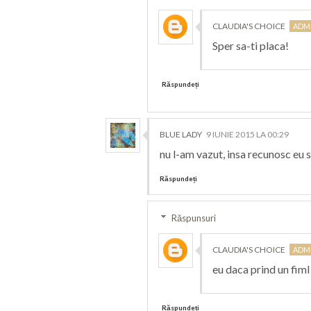
CLAUDIA'S CHOICE
Sper sa-ti placa!
Răspundeți
BLUE LADY
9 IUNIE 2015 LA 00:29
nu l-am vazut, insa recunosc eu s
Răspundeți
Răspunsuri
CLAUDIA'S CHOICE
eu daca prind un fim
Răspundeți