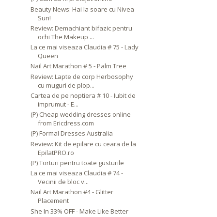
Beauty News: Hai la soare cu Nivea
Sun!
Review: Demachiant bifazic pentru
ochi The Makeup ...
La ce mai viseaza Claudia # 75 - Lady
Queen
Nail Art Marathon # 5 - Palm Tree
Review: Lapte de corp Herbosophy
cu muguri de plop...
Cartea de pe noptiera # 10 - Iubit de
imprumut - E...
(P) Cheap wedding dresses online
from Ericdress.com
(P) Formal Dresses Australia
Review: Kit de epilare cu ceara de la
EpilatPRO.ro
(P) Torturi pentru toate gusturile
La ce mai viseaza Claudia # 74 -
Vecinii de bloc v...
Nail Art Marathon #4 - Glitter
Placement
She In 33% OFF - Make Like Better