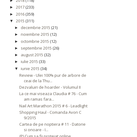
2018
(118)
►
2017
(233)
►
2016
(359)
►
2015
(311)
▼
decembrie 2015
(21)
►
noiembrie 2015
(12)
►
octombrie 2015
(12)
►
septembrie 2015
(26)
►
august 2015
(32)
►
iulie 2015
(33)
►
iunie 2015
(34)
▼
Review - Ulei 100% pur de arbore de
ceai de la Thu...
Dezvaluiri de hoarder - Volumul II
La ce mai viseaza Claudia # 76 - Cum
am ramas fara...
Nail Art Marathon 2015 # 6 - Leadlight
Shopping Haul - Comanda Avon C
9/2015
Cartea de pe noptiera # 11 - Datorie
si onoare - I...
(P) Cum sa fii protejat online