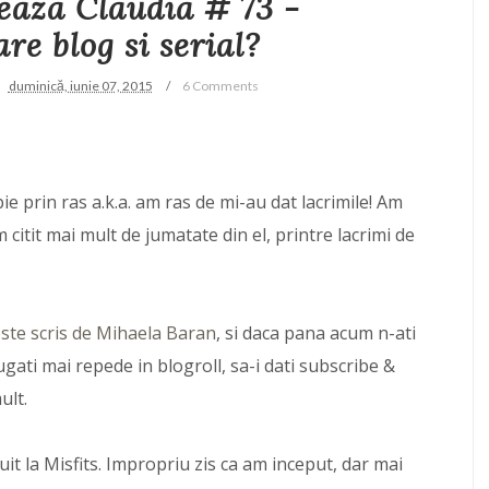
seaza Claudia # 73 -
e blog si serial?
duminică, iunie 07, 2015
6 Comments
e prin ras a.k.a. am ras de mi-au dat lacrimile! Am
 citit mai mult de jumatate din el, printre lacrimi de
 este scris de Mihaela Baran
, si daca pana acum n-ati
ugati mai repede in blogroll, sa-i dati subscribe &
ult.
uit la Misfits. Impropriu zis ca am inceput, dar mai