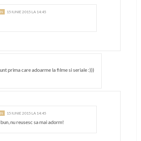
15 IUNIE 2015 LA 14:45
unt prima care adoarme la filme si seriale :)))
15 IUNIE 2015 LA 14:45
l bun, nu reusesc sa mai adorm!