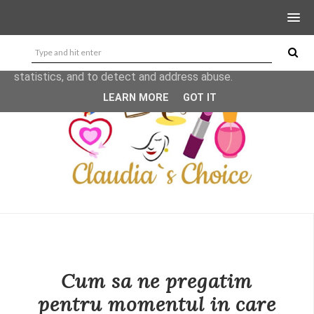
This site uses cookies from Google to deliver its services
and to analyze traffic. Your IP address and user-agent are
shared with Google along with performance and security
metrics to ensure quality of service, generate usage
statistics, and to detect and address abuse.
LEARN MORE
GOT IT
Cum sa ne pregatim
pentru momentul in care