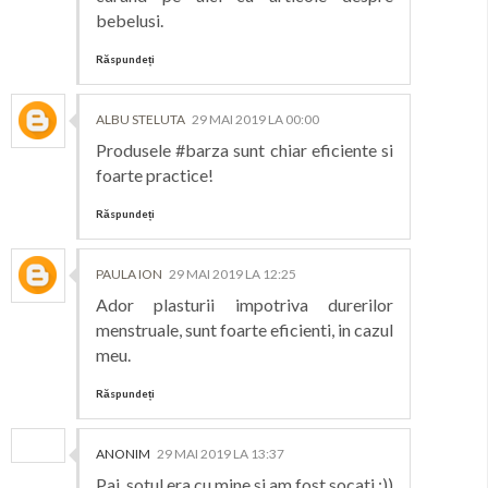
bebelusi.
Răspundeți
ALBU STELUTA
29 MAI 2019 LA 00:00
Produsele #barza sunt chiar eficiente si
foarte practice!
Răspundeți
PAULA ION
29 MAI 2019 LA 12:25
Ador plasturii impotriva durerilor
menstruale, sunt foarte eficienti, in cazul
meu.
Răspundeți
ANONIM
29 MAI 2019 LA 13:37
Pai, sotul era cu mine si am fost socati :))