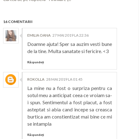
16 COMENTARII
EMILIA OANA
27 MAI 2019 LA 22:36
Doamne ajuta! Sper sa auzim vesti bune
de la tine. Multa sanatate si fericire. <3
Răspundeți
ROKOLLA
28 MAI 2019 LA 01:45
La mine nu a fost o surpriza pentru ca
sotul meu a anticipat ceea ce vroiam sa-
i spun. Sentimentul a fost placut, a fost
asteptat si abia cand incepe sa creasca
burtica am constientizat mai bine ce mi
se intampla
Răspundeți