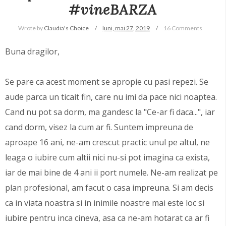
#vineBARZA
Wrote by
Claudia's Choice
luni, mai 27, 2019
16 Comments
Buna dragilor,
Se pare ca acest moment se apropie cu pasi repezi. Se
aude parca un ticait fin, care nu imi da pace nici noaptea.
Cand nu pot sa dorm, ma gandesc la "Ce-ar fi daca...", iar
cand dorm, visez la cum ar fi. Suntem impreuna de
aproape 16 ani, ne-am crescut practic unul pe altul, ne
leaga o iubire cum altii nici nu-si pot imagina ca exista,
iar de mai bine de 4 ani ii port numele. Ne-am realizat pe
plan profesional, am facut o casa impreuna. Si am decis
ca in viata noastra si in inimile noastre mai este loc si
iubire pentru inca cineva, asa ca ne-am hotarat ca ar fi