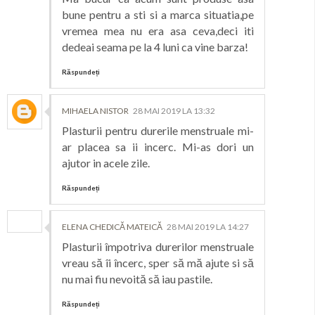
bune pentru a sti si a marca situatia,pe
vremea mea nu era asa ceva,deci iti
dedeai seama pe la 4 luni ca vine barza!
Răspundeți
MIHAELA NISTOR
28 MAI 2019 LA 13:32
Plasturii pentru durerile menstruale mi-
ar placea sa ii incerc. Mi-as dori un
ajutor in acele zile.
Răspundeți
ELENA CHEDICĂ MATEICĂ
28 MAI 2019 LA 14:27
Plasturii împotriva durerilor menstruale
vreau să îi încerc, sper să mă ajute si să
nu mai fiu nevoită să iau pastile.
Răspundeți