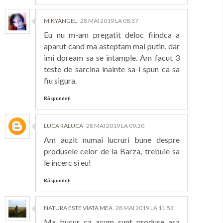
MIKYANGEL
28 MAI 2019 LA 08:37
Eu nu m-am pregatit deloc fiindca a
aparut cand ma asteptam mai putin, dar
imi doream sa se intample. Am facut 3
teste de sarcina inainte sa-i spun ca sa
fiu sigura.
Răspundeți
LUCA RALUCA
28 MAI 2019 LA 09:20
Am auzit numai lucruri bune despre
produsele celor de la Barza, trebuie sa
le incerc si eu!
Răspundeți
NATURA ESTE VIATA MEA
28 MAI 2019 LA 11:53
Ma bucur ca acum sunt produse asa