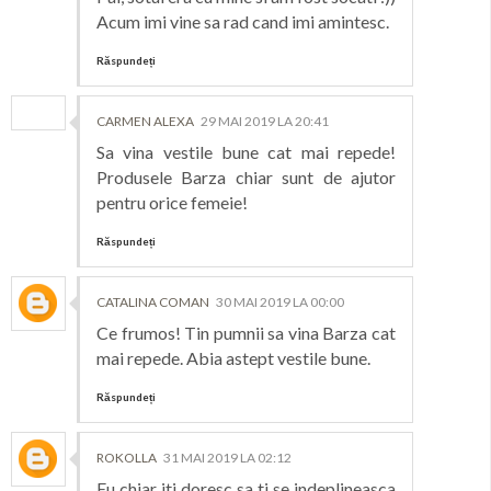
Acum imi vine sa rad cand imi amintesc.
Răspundeți
CARMEN ALEXA
29 MAI 2019 LA 20:41
Sa vina vestile bune cat mai repede!
Produsele Barza chiar sunt de ajutor
pentru orice femeie!
Răspundeți
CATALINA COMAN
30 MAI 2019 LA 00:00
Ce frumos! Tin pumnii sa vina Barza cat
mai repede. Abia astept vestile bune.
Răspundeți
ROKOLLA
31 MAI 2019 LA 02:12
Eu chiar iti doresc sa ti se indeplineasca