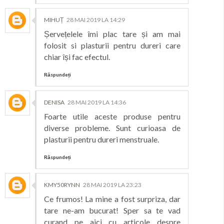
MIHUȚ
28 MAI 2019 LA 14:29
Șervețelele îmi plac tare și am mai
folosit si plasturii pentru dureri care
chiar își fac efectul.
Răspundeți
DENISA
28 MAI 2019 LA 14:36
Foarte utile aceste produse pentru
diverse probleme. Sunt curioasa de
plasturii pentru dureri menstruale.
Răspundeți
KMY50RYNN
28 MAI 2019 LA 23:23
Ce frumos! La mine a fost surpriza, dar
tare ne-am bucurat! Sper sa te vad
curand pe aici cu articole despre