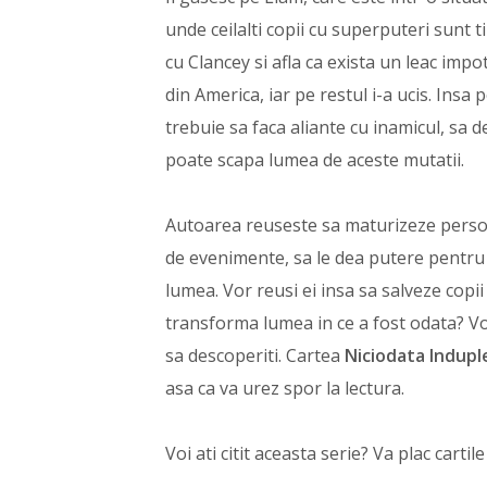
unde ceilalti copii cu superputeri sunt ti
cu Clancey si afla ca exista un leac impo
din America, iar pe restul i-a ucis. Insa 
trebuie sa faca aliante cu inamicul, sa
poate scapa lumea de aceste mutatii.
Autoarea reuseste sa maturizeze persona
de evenimente, sa le dea putere pentru 
lumea. Vor reusi ei insa sa salveze copii
transforma lumea in ce a fost odata? Vo
sa descoperiti. Cartea
Niciodata Indupl
asa ca va urez spor la lectura.
Voi ati citit aceasta serie? Va plac carti