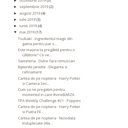
octombrie 2019
(5)
►
septembrie 2019
(2)
►
august 2019
(4)
►
iulie 2019
(3)
►
iunie 2019
(4)
►
mai 2019
(17)
▼
Tsubaki - ingredientul magic din
gama pentru par v...
Este mașina ta pregătită pentru o
călătorie? Ce ve...
Sweeteria - Dulce fara remuscari
Bijiteriile Janette - Eleganta si
rafinament
Cartea de pe noptiera - Harry Potter
si Camera Sec...
Cum sa ne pregatim pentru
momentul in care #vineBARZA
TPA Weekly Challenge #21 - Poppies
Cartea de pe noptiera - Harry Potter
si Piatra Fil...
Cartea de pe noptiera - Niciodata
Induplecate (Ale...