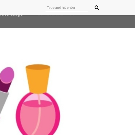
user-agent
erate usage
LEARN MORE
GOT IT