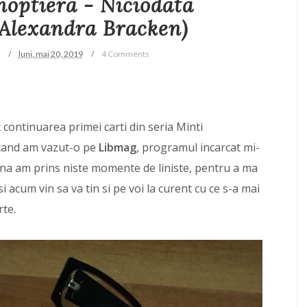
noptiera - Niciodata
(Alexandra Bracken)
luni, mai 20, 2019
4 Comments
c continuarea primei carti din seria Minti
cand am vazut-o pe
Libmag
, programul incarcat mi-
na am prins niste momente de liniste, pentru a ma
i acum vin sa va tin si pe voi la curent cu ce s-a mai
rte.