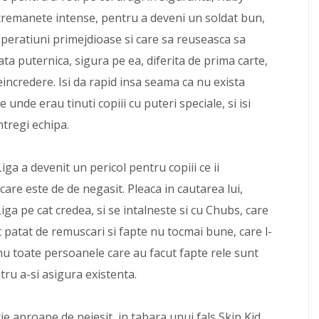
ntremanete intense, pentru a deveni un soldat bun,
peratiuni primejdioase si care sa reuseasca sa
ata puternica, sigura pe ea, diferita de prima carte,
neincredere. Isi da rapid insa seama ca nu exista
 unde erau tinuti copiii cu puteri speciale, si isi
ntregi echipa.
ga a devenit un pericol pentru copiii ce ii
care este de de negasit. Pleaca in cautarea lui,
iga pe cat credea, si se intalneste si cu Chubs, care
patat de remuscari si fapte nu tocmai bune, care l-
 nu toate persoanele care au facut fapte rele sunt
tru a-si asigura existenta.
tie aproape de neiesit, in tabara unui fals Skip Kid,