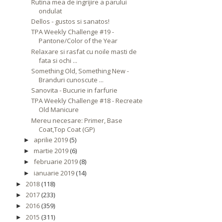
Rutina mea de ingrijire a parului
ondulat
Dellos - gustos si sanatos!
TPA Weekly Challenge #19 -
Pantone/Color of the Year
Relaxare si rasfat cu noile masti de
fata si ochi ...
Something Old, Something New -
Branduri cunoscute ...
Sanovita - Bucurie in farfurie
TPA Weekly Challenge #18 - Recreate
Old Manicure
Mereu necesare: Primer, Base
Coat,Top Coat (GP)
aprilie 2019
(5)
►
martie 2019
(6)
►
februarie 2019
(8)
►
ianuarie 2019
(14)
►
2018
(118)
►
2017
(233)
►
2016
(359)
►
2015
(311)
►