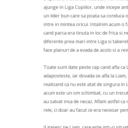
ajunge in Liga Copiilor, unde incepe a
un lider bun care sa poata sa conduca o
intre in mintea oricui. Intalnim acum o f
cand parca era tinuta in loc de frica si 
diferente prea mari intre Liga si taberele
face planuri de a evada de acolo si a rei
Toate sunt date peste cap cand afla ca Li
adaposteste, iar dovada se afla la Liam, 
realizand ca nu este atat de singura in L
acum este un om schimbat, cu un trecut 
au salvat insa de necaz. Aflam astfel ca
rele, ci doar au facut ce era necesar pen
Il gasesc pe Liam, care este intr-o situa