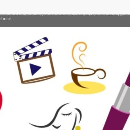
deliver its services and to analyze traffic. Your IP address and 
formance and security metrics to ensure quality of service, gen
abuse.