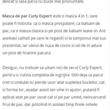
delicat si lasa parul cu bucle mai pronuntate.
Masca de par Curly Expert
este o masca 4 in 1, care
poate fi folosita ca o masca prespalare, ca balsam de
par, ca o masca clasica si pe post de balsam leave-in. Are
aceleasi calitati pe care le regasiti si la samponul mai sus
prezentat, iar uleiul de nuca de cocos si cel de in aduce
un plus de hranire parului.
Desigur, nu trebuie sa uitam nici de serul Curly Expert,
pentru o rutina completa de ingrijire. Stiti deja ca parul
cret si ondulat isi pierde usor atat supletea buclelor, cat
si forma lor, asadar acest ser vine in ajutor, putand fi
aplicat atat pe par uscat cat si pe par umed, neincarcand
firul de par, dar potolind in acelasi timp firele rebele.