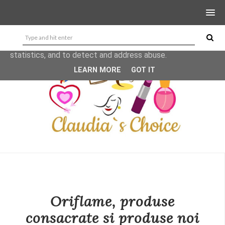
This site uses cookies from Google to deliver its services
and to analyze traffic. Your IP address and user-agent are
shared with Google along with performance and security
metrics to ensure quality of service, generate usage
statistics, and to detect and address abuse.
LEARN MORE
GOT IT
Oriflame, produse
consacrate si produse noi