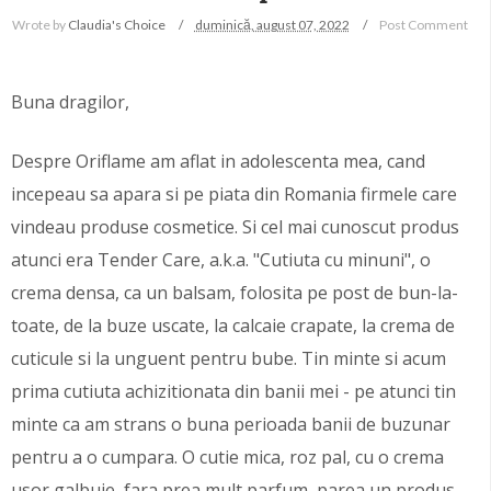
Wrote by
Claudia's Choice
duminică, august 07, 2022
Post Comment
Buna dragilor,
Despre Oriflame am aflat in adolescenta mea, cand
incepeau sa apara si pe piata din Romania firmele care
vindeau produse cosmetice. Si cel mai cunoscut produs
atunci era Tender Care, a.k.a. "Cutiuta cu minuni", o
crema densa, ca un balsam, folosita pe post de bun-la-
toate, de la buze uscate, la calcaie crapate, la crema de
cuticule si la unguent pentru bube. Tin minte si acum
prima cutiuta achizitionata din banii mei - pe atunci tin
minte ca am strans o buna perioada banii de buzunar
pentru a o cumpara. O cutie mica, roz pal, cu o crema
usor galbuie, fara prea mult parfum, parea un produs