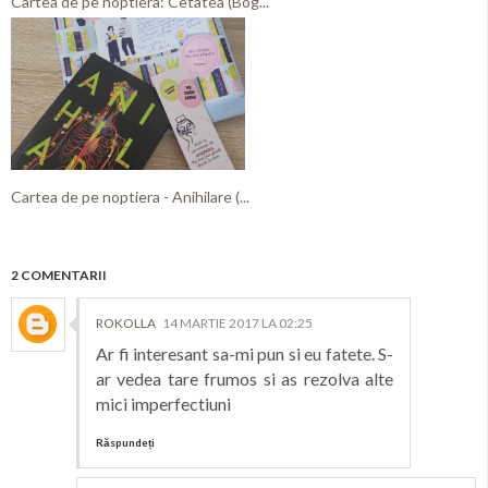
Cartea de pe noptiera: Cetatea (Bog...
Cartea de pe noptiera - Anihilare (...
2 COMENTARII
ROKOLLA
14 MARTIE 2017 LA 02:25
Ar fi interesant sa-mi pun si eu fatete. S-
ar vedea tare frumos si as rezolva alte
mici imperfectiuni
Răspundeți