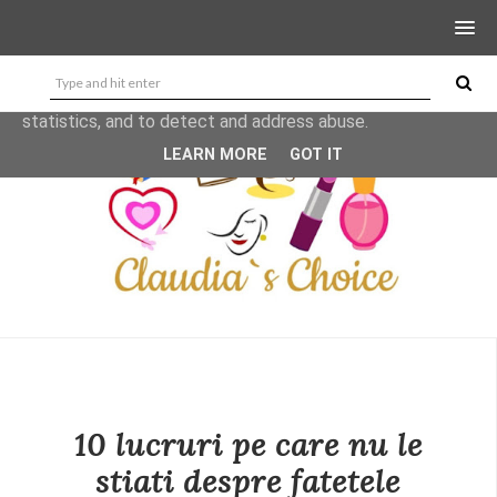
This site uses cookies from Google to deliver its services
and to analyze traffic. Your IP address and user-agent are
shared with Google along with performance and security
metrics to ensure quality of service, generate usage
statistics, and to detect and address abuse.
LEARN MORE
GOT IT
10 lucruri pe care nu le
stiati despre fatetele