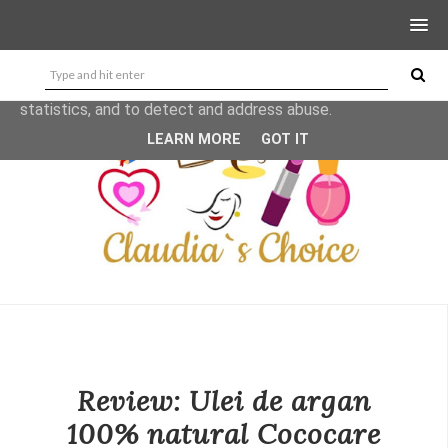
This site uses cookies from Google to deliver its services
and to analyze traffic. Your IP address and user-agent are
shared with Google along with performance and security
metrics to ensure quality of service, generate usage
statistics, and to detect and address abuse.
LEARN MORE
GOT IT
Review: Ulei de argan
100% natural Cococare