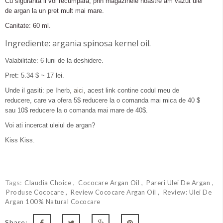
Cu siguranta il voi recumpara, prin magazinele noastre am vazut ulei
de argan la un pret mult mai mare.
Canitate: 60 ml.
Ingrediente:
argania spinosa kernel oil.
Valabilitate: 6 luni de la deshidere.
Pret: 5.34 $ ~ 17 lei.
Unde il gasiti: pe Iherb,
aici
, acest link contine codul meu de
reducere, care va ofera 5$ reducere la o comanda mai mica de 40 $
sau 10$ reducere la o comanda mai mare de 40$.
Voi ati incercat uleiul de argan?
Kiss Kiss.
Tags:
Claudia Choice
Cococare Argan Oil
Pareri Ulei De Argan
Produse Cococare
Review Cococare Argan Oil
Review: Ulei De
Argan 100% Natural Cococare
Share: