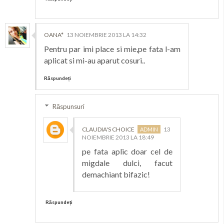
OANA*
13 NOIEMBRIE 2013 LA 14:32
Pentru par imi place si mie,pe fata l-am
aplicat si mi-au aparut cosuri..
Răspundeți
Răspunsuri
CLAUDIA'S CHOICE
13
NOIEMBRIE 2013 LA 18:49
pe fata aplic doar cel de
migdale dulci, facut
demachiant bifazic!
Răspundeți