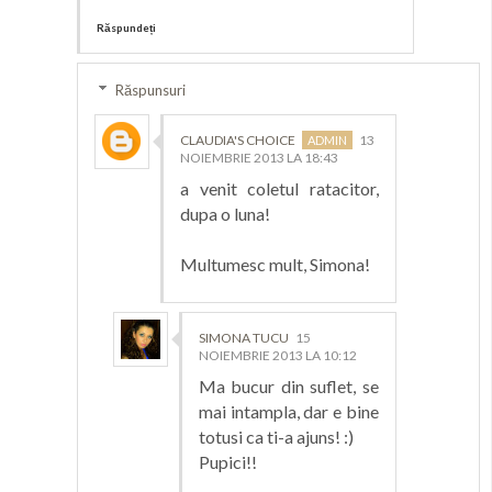
Răspundeți
Răspunsuri
CLAUDIA'S CHOICE
13
NOIEMBRIE 2013 LA 18:43
a venit coletul ratacitor,
dupa o luna!
Multumesc mult, Simona!
SIMONA TUCU
15
NOIEMBRIE 2013 LA 10:12
Ma bucur din suflet, se
mai intampla, dar e bine
totusi ca ti-a ajuns! :)
Pupici!!