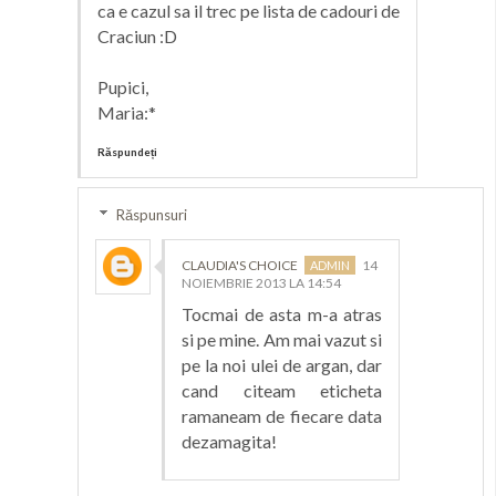
ca e cazul sa il trec pe lista de cadouri de
Craciun :D
Pupici,
Maria:*
Răspundeți
Răspunsuri
CLAUDIA'S CHOICE
14
NOIEMBRIE 2013 LA 14:54
Tocmai de asta m-a atras
si pe mine. Am mai vazut si
pe la noi ulei de argan, dar
cand citeam eticheta
ramaneam de fiecare data
dezamagita!