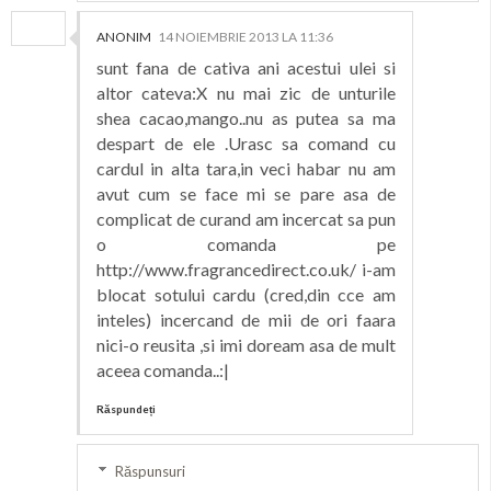
ANONIM
14 NOIEMBRIE 2013 LA 11:36
sunt fana de cativa ani acestui ulei si
altor cateva:X nu mai zic de unturile
shea cacao,mango..nu as putea sa ma
despart de ele .Urasc sa comand cu
cardul in alta tara,in veci habar nu am
avut cum se face mi se pare asa de
complicat de curand am incercat sa pun
o comanda pe
http://www.fragrancedirect.co.uk/ i-am
blocat sotului cardu (cred,din cce am
inteles) incercand de mii de ori faara
nici-o reusita ,si imi doream asa de mult
aceea comanda..:|
Răspundeți
Răspunsuri