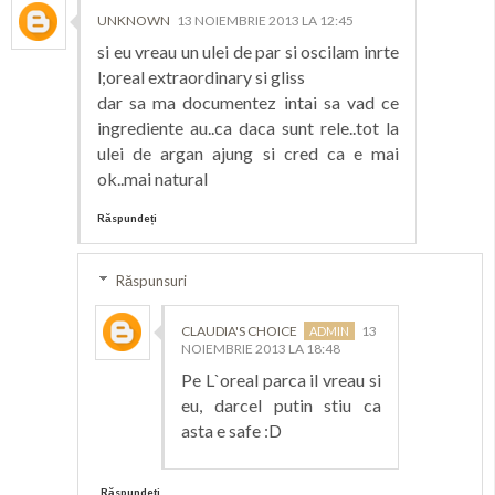
UNKNOWN
13 NOIEMBRIE 2013 LA 12:45
si eu vreau un ulei de par si oscilam inrte
l;oreal extraordinary si gliss
dar sa ma documentez intai sa vad ce
ingrediente au..ca daca sunt rele..tot la
ulei de argan ajung si cred ca e mai
ok..mai natural
Răspundeți
Răspunsuri
CLAUDIA'S CHOICE
13
NOIEMBRIE 2013 LA 18:48
Pe L`oreal parca il vreau si
eu, darcel putin stiu ca
asta e safe :D
Răspundeți