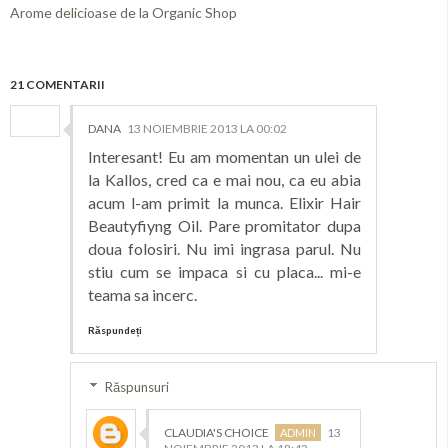
Arome delicioase de la Organic Shop
21 COMENTARII
DANA
13 NOIEMBRIE 2013 LA 00:02
Interesant! Eu am momentan un ulei de
la Kallos, cred ca e mai nou, ca eu abia
acum l-am primit la munca. Elixir Hair
Beautyfiyng Oil. Pare promitator dupa
doua folosiri. Nu imi ingrasa parul. Nu
stiu cum se impaca si cu placa... mi-e
teama sa incerc.
Răspundeți
Răspunsuri
CLAUDIA'S CHOICE
13