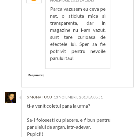
NOIEMBRIE 2013 LA 18:43
Parca vazusem eu ceva pe
net, o sticluta mica si
transparenta, dar in
magazine nu l-am vazut.
sunt tare curioasa de
efectele lui. Sper sa fie
potrivit pentru nevoile
parului tau!
Răspundeți
SIMONA TUCU
13 NOIEMBRIE 2013 LA 08:51
ti-a venit coletul pana la urma?
Sa-l folosesti cu placere, e f bun pentru
par uleiul de argan, intr-adevar.
Pupici!!