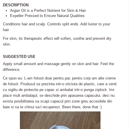
DESCRIPTION
Argan Oil is a Perfect Nutrient for Skin & Hair
Expeller Pressed to Ensure Natural Qualities
Conditions hair and scalp. Controls split ends. Add luster to your
hair.
For skin, its therapeutic effect will soften, soothe and prevent dry
skin.
SUGGESTED USE
Apply small amount and massage gently on skin and hair. Feel the
difference.
Ce spun eu: L-am folosit doar pentru par, pentru corp am alte creme
de folosit. Produsul se prezinta intr-o sticluta de plastic, care a venit
cu sigiliu de protectie pe capac si ambalat intr-o punga ziplock. Imi
place mult ambalajul, se deschide prin apasarea capacului, deci nu
exista posibilitatea sa scapi capacul prin zone greu accesibile din
baie si sa te chinui sa-l recuperezi. Been there, done that :)