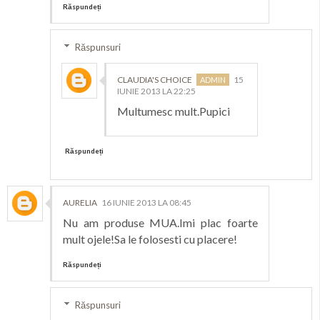
Răspundeți
Răspunsuri
CLAUDIA'S CHOICE
15
IUNIE 2013 LA 22:25
Multumesc mult.Pupici
Răspundeți
AURELIA
16 IUNIE 2013 LA 08:45
Nu am produse MUA.Imi plac foarte
mult ojele!Sa le folosesti cu placere!
Răspundeți
Răspunsuri