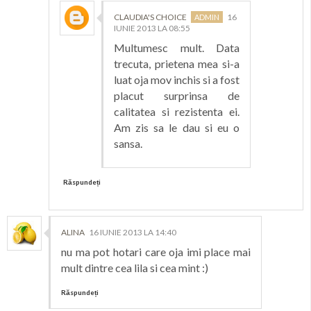
CLAUDIA'S CHOICE
16
IUNIE 2013 LA 08:55
Multumesc mult. Data
trecuta, prietena mea si-a
luat oja mov inchis si a fost
placut surprinsa de
calitatea si rezistenta ei.
Am zis sa le dau si eu o
sansa.
Răspundeți
ALINA
16 IUNIE 2013 LA 14:40
nu ma pot hotari care oja imi place mai
mult dintre cea lila si cea mint :)
Răspundeți