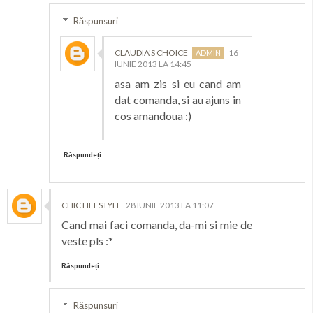
Răspunsuri
CLAUDIA'S CHOICE
16
IUNIE 2013 LA 14:45
asa am zis si eu cand am
dat comanda, si au ajuns in
cos amandoua :)
Răspundeți
CHIC LIFESTYLE
28 IUNIE 2013 LA 11:07
Cand mai faci comanda, da-mi si mie de
veste pls :*
Răspundeți
Răspunsuri