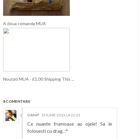
A doua comanda MUA
Noutati MUA - £1.00 Shipping This ...
8 COMENTARII
OANA*
15 IUNIE 2013 LA 22:01
Ce nuante frumoase au ojele! Sa le
folosesti cu drag. :*