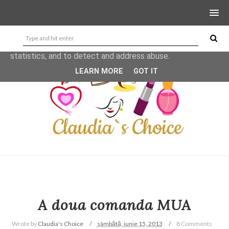
This site uses cookies from Google to deliver its services
and to analyze traffic. Your IP address and user-agent are
shared with Google along with performance and security
metrics to ensure quality of service, generate usage
statistics, and to detect and address abuse.
LEARN MORE
GOT IT
A doua comanda MUA
Wrote by
Claudia's Choice
sâmbătă, iunie 15, 2013
8 Comments