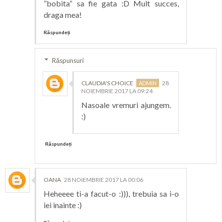
”bobita” sa fie gata :D Mult succes,
draga mea!
Răspundeți
Răspunsuri
CLAUDIA'S CHOICE
28
NOIEMBRIE 2017 LA 09:24
Nasoale vremuri ajungem.
:)
Răspundeți
OANA
28 NOIEMBRIE 2017 LA 00:06
Heheeee ti-a facut-o :))), trebuia sa i-o
iei inainte :)