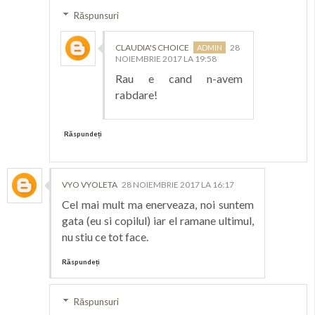
Răspunsuri
CLAUDIA'S CHOICE
28
NOIEMBRIE 2017 LA 19:58
Rau e cand n-avem
rabdare!
Răspundeți
VYO VYOLETA
28 NOIEMBRIE 2017 LA 16:17
Cel mai mult ma enerveaza, noi suntem
gata (eu si copilul) iar el ramane ultimul,
nu stiu ce tot face.
Răspundeți
Răspunsuri