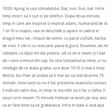
10:03. Ajung la usa stimabilului. Bat, sun. Sun, bat. Intre
timp incerc sa il sun si pe telefon. Dupa doua minute,
timp in care am inspirat si expirat adanc, numarand de la
1 la 10 si inapoi, usa se deschide si apare in cadrul ei
dragul meu var, chiaun de somn, cu parul ciufulit, barba
de vreo 3 zile si cu cearcane pana la gura. Doamne, da-mi
rabdare, ca daca imi dai putere, uit ca mi-e neam si-l bat
de-i sare somnul din cap. Se uita Stimabilul la mine, si nu
intelege de ce atata graba, ca e doar 10:10 si mai e timp
destul, ba chiar as putea sa il mai las sa mai doarma 10
minute. Incercand sa nu ii fac prezenta neamului comun,
il indrum catre dus, in timp ce ma ofer sa ii fac o cafea. II
spun ca in maxim 15 minute trebuie sa iesim pe usa, asa
ca ar face bine sa se grabeasca. Intra in baie si aud apa