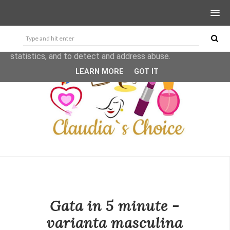
This site uses cookies from Google to deliver its services
and to analyze traffic. Your IP address and user-agent are
shared with Google along with performance and security
metrics to ensure quality of service, generate usage
statistics, and to detect and address abuse.
LEARN MORE
GOT IT
Gata in 5 minute -
varianta masculina