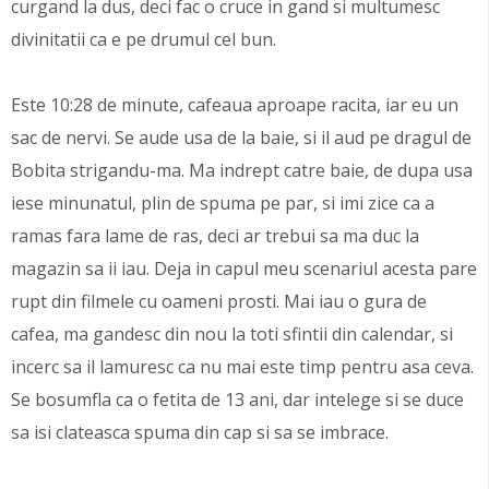
curgand la dus, deci fac o cruce in gand si multumesc
divinitatii ca e pe drumul cel bun.
Este 10:28 de minute, cafeaua aproape racita, iar eu un
sac de nervi. Se aude usa de la baie, si il aud pe dragul de
Bobita strigandu-ma. Ma indrept catre baie, de dupa usa
iese minunatul, plin de spuma pe par, si imi zice ca a
ramas fara lame de ras, deci ar trebui sa ma duc la
magazin sa ii iau. Deja in capul meu scenariul acesta pare
rupt din filmele cu oameni prosti. Mai iau o gura de
cafea, ma gandesc din nou la toti sfintii din calendar, si
incerc sa il lamuresc ca nu mai este timp pentru asa ceva.
Se bosumfla ca o fetita de 13 ani, dar intelege si se duce
sa isi clateasca spuma din cap si sa se imbrace.