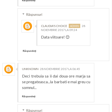
Răspundeți
Răspunsuri
CLAUDIA'S CHOICE
28
NOIEMBRIE 2017 LA 09:24
Data viitoare! 😊
Răspundeți
UNKNOWN
28 NOIEMBRIE 2017 LA 06:45
Deci trebuia sa ii dai doua ore marja sa
se pregateasca...la barbati e mai greu cu
somnul...
Răspundeți
Răspunsuri