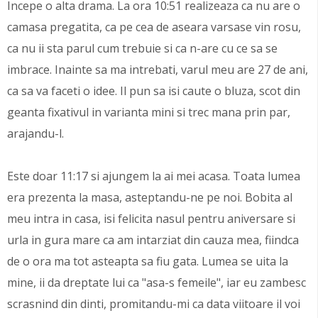
Incepe o alta drama. La ora 10:51 realizeaza ca nu are o
camasa pregatita, ca pe cea de aseara varsase vin rosu,
ca nu ii sta parul cum trebuie si ca n-are cu ce sa se
imbrace. Inainte sa ma intrebati, varul meu are 27 de ani,
ca sa va faceti o idee. Il pun sa isi caute o bluza, scot din
geanta fixativul in varianta mini si trec mana prin par,
arajandu-l.
Este doar 11:17 si ajungem la ai mei acasa. Toata lumea
era prezenta la masa, asteptandu-ne pe noi. Bobita al
meu intra in casa, isi felicita nasul pentru aniversare si
urla in gura mare ca am intarziat din cauza mea, fiindca
de o ora ma tot asteapta sa fiu gata. Lumea se uita la
mine, ii da dreptate lui ca "asa-s femeile", iar eu zambesc
scrasnind din dinti, promitandu-mi ca data viitoare il voi