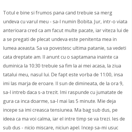
Totul e bine si frumos pana cand trebuie sa merg
undeva cu varul meu - sa-l numin Bobita. Jur, intr-o viata
anterioara cred ca am facut multe pacate, iar viteza lui de
a se pregati de plecat undeva este penitenta mea in
lumea aceasta. Sa va povestesc ultima patanie, sa vedeti
cata dreptate am. Il anunt cu o saptamana inainte ca
duminica la 10:30 trebuie sa fim la ai mei acasa, la ziua
tatalui meu, nasul lui. De fapt este vorba de 11:00, insa
imi las marja de eroare. Il sun de dimineata, de la ora 9,
sa-l intreb daca s-a trezit. Imi raspunde cu jumatate de
gura ca inca doarme, sa-l mai las 5 minute. Mie deja
incepe sa imi creasca tensiunea. Ma bag sub dus, pe
ideea ca ma voi calma, iar el intre timp se va trezi. Ies de
sub dus - nicio miscare, niciun apel. Incep sa-mi usuc