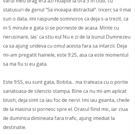
varul meu drag era azi noapte la ora 3 in club, cu
statusuri de genul "Sa inceapa distractia!". Incerc sa il mai
sun o data, imi raspunde somnoros ca deja s-a trezit, ca
in 5 minute e gata si se porneste de acasa. Minte cu
nerusinare, las' ca stiu eu! Nu e zi de la bunul Dumnezeu
ca sa ajung undeva cu omul acesta fara sa intarzii. Deja
mi-am pregatit hainele, este 9:25, asa ca este momentul
sa ma fiu si eu gata.
Este 9:55, eu sunt gata, Bobita... ma trateaza cu o portie
sanatoasa de silenzio stampa. Bine ca nu mi-am aplicat
blush, deja simt ca iau foc de nervi. Imi iau geanta, cheile
de la masina si pornesc spre el. Orasul fiind mic, iar ziua
de duminica dimineata fara trafic, ajung imediat la
destinatie.