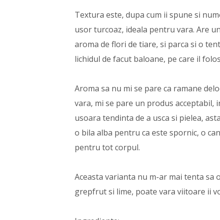
Textura este, dupa cum ii spune si numel
usor turcoaz, ideala pentru vara. Are un
aroma de flori de tiare, si parca si o t
lichidul de facut baloane, pe care il fo
Aroma sa nu mi se pare ca ramane deloc 
vara, mi se pare un produs acceptabil, i
usoara tendinta de a usca si pielea, ast
o bila alba pentru ca este spornic, o ca
pentru tot corpul.
Aceasta varianta nu m-ar mai tenta sa o
grepfrut si lime, poate vara viitoare ii vo