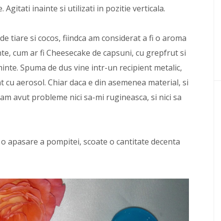
Agitati inainte si utilizati in pozitie verticala.
de tiare si cocos, fiindca am considerat a fi o aroma
iante, cum ar fi Cheesecake de capsuni, cu grepfrut si
 minte. Spuma de dus vine intr-un recipient metalic,
t cu aerosol. Chiar daca e din asemenea material, si
 am avut probleme nici sa-mi rugineasca, si nici sa
a o apasare a pompitei, scoate o cantitate decenta