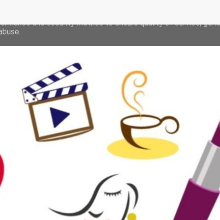
deliver its services and to analyze traffic. Your IP address and 
formance and security metrics to ensure quality of service, gen
abuse.