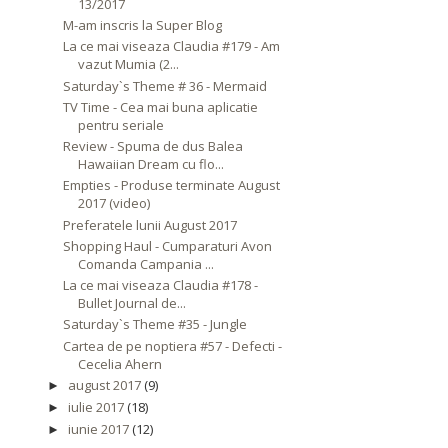
13/2017
M-am inscris la Super Blog
La ce mai viseaza Claudia #179 - Am
vazut Mumia (2...
Saturday`s Theme # 36 - Mermaid
TV Time - Cea mai buna aplicatie
pentru seriale
Review - Spuma de dus Balea
Hawaiian Dream cu flo...
Empties - Produse terminate August
2017 (video)
Preferatele lunii August 2017
Shopping Haul - Cumparaturi Avon
Comanda Campania ...
La ce mai viseaza Claudia #178 -
Bullet Journal de...
Saturday`s Theme #35 - Jungle
Cartea de pe noptiera #57 - Defecti -
Cecelia Ahern
august 2017
(9)
►
iulie 2017
(18)
►
iunie 2017
(12)
►