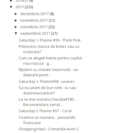
2018
(118)
►
2017
(233)
▼
decembrie 2017
(8)
►
noiembrie 2017
(21)
►
octombrie 2017
(22)
►
septembrie 2017
(21)
▼
Saturday`s Theme #39 - Think Pink
Petrecere clasica de botez sau cu
ursitoare?
Cum sa alegeti haine pentru copilul
nou-nascut - g...
Bijuterii cu cristale Swarovski - un
diamant pentr...
Saturday`s Theme#38 - Leaves
Sa nu uitam de bun simt - tu sau
dumneavoastra?!
La ce mai viseaza Claudia#180 -
Recomandare serial...
Saturday's Theme #37 - Coral
Toamna se numara... picioarele
frumoase
Shopping Haul - Comanda Avon C