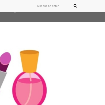
user-agent
erate usage
LEARN MORE
GOT IT