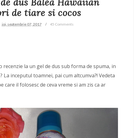
de dus Balea Hawaiian
ri de tiare si cocos
joi, septembrie 07, 2017
45 Comments
 o recenzie la un gel de dus sub forma de spuma, in
ra? La inceputul toamnei, pai cum altcumva?! Vedeta
pe care il folosesc de ceva vreme si am zis ca ar