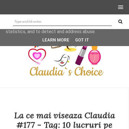
This site uses cookies from Google to deliver its services
and to analyze traffic. Your IP address and user-agent are
shared with Google along with performance and security
metrics to ensure quality of service, generate usage
statistics, and to detect and address abuse.
LEARN MORE
GOT IT
La ce mai viseaza Claudia
#177 - Tag: 10 lucruri pe