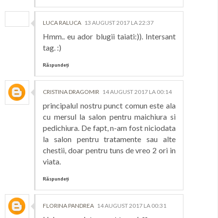
LUCA RALUCA
13 AUGUST 2017 LA 22:37
Hmm.. eu ador blugii taiati:)). Intersant
tag. :)
Răspundeți
CRISTINA DRAGOMIR
14 AUGUST 2017 LA 00:14
principalul nostru punct comun este ala
cu mersul la salon pentru maichiura si
pedichiura. De fapt, n-am fost niciodata
la salon pentru tratamente sau alte
chestii, doar pentru tuns de vreo 2 ori in
viata.
Răspundeți
FLORINA PANDREA
14 AUGUST 2017 LA 00:31