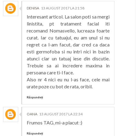
DENISA
13 AUGUST 2017 LA 21:58
Interesant articol. La salon poti sa mergi
linistita, pt tratament facial iti
recomand Nomasvello, lucreaza foarte
curat. Iar cu tatuajul, eu am unul si nu
regret ca l-am facut, dar cred ca daca
esti germofoba si nu intri nici in bazin
atunci clar un tatuaj iese din discutie.
Trebuie sa ai incredere maxima in
persoana care ti-l face.
Also nr 4 nici eu nu l-as face, cele mai
urate poze cu bot de rata, oribil.
Răspundeți
OANA
13 AUGUST 2017 LA 22:34
Frumos TAG, mi-a placut :)
Răspundeți