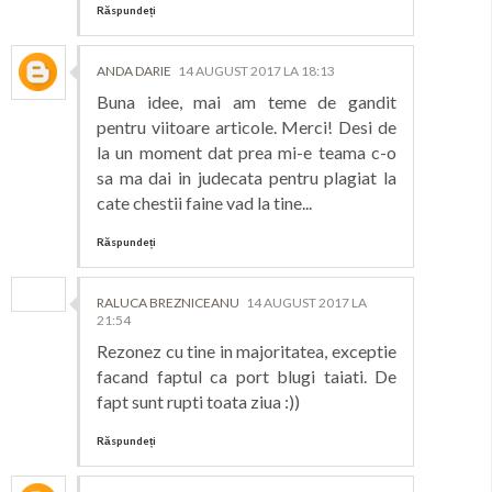
Răspundeți
ANDA DARIE
14 AUGUST 2017 LA 18:13
Buna idee, mai am teme de gandit
pentru viitoare articole. Merci! Desi de
la un moment dat prea mi-e teama c-o
sa ma dai in judecata pentru plagiat la
cate chestii faine vad la tine...
Răspundeți
RALUCA BREZNICEANU
14 AUGUST 2017 LA
21:54
Rezonez cu tine in majoritatea, exceptie
facand faptul ca port blugi taiati. De
fapt sunt rupti toata ziua :))
Răspundeți