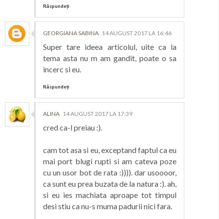
Răspundeți
GEORGIANA SABINA
14 AUGUST 2017 LA 16:46
Super tare ideea articolul, uite ca la
tema asta nu m am gandit, poate o sa
incerc si eu.
Răspundeți
ALINA
14 AUGUST 2017 LA 17:39
cred ca-l preiau :).
cam tot asa si eu, exceptand faptul ca eu
mai port blugi rupti si am cateva poze
cu un usor bot de rata :)))). dar usoooor,
ca sunt eu prea buzata de la natura :). ah,
si eu ies machiata aproape tot timpul
desi stiu ca nu-s muma padurii nici fara.