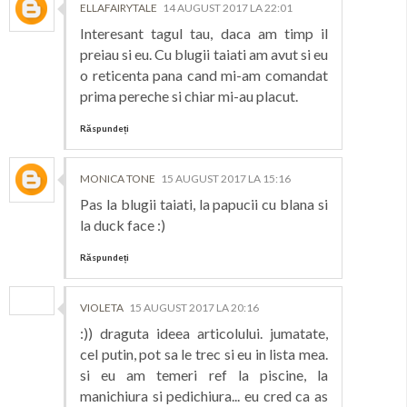
ELLAFAIRYTALE
14 AUGUST 2017 LA 22:01
Interesant tagul tau, daca am timp il
preiau si eu. Cu blugii taiati am avut si eu
o reticenta pana cand mi-am comandat
prima pereche si chiar mi-au placut.
Răspundeți
MONICA TONE
15 AUGUST 2017 LA 15:16
Pas la blugii taiati, la papucii cu blana si
la duck face :)
Răspundeți
VIOLETA
15 AUGUST 2017 LA 20:16
:)) draguta ideea articolului. jumatate,
cel putin, pot sa le trec si eu in lista mea.
si eu am temeri ref la piscine, la
manichiura si pedichiura... eu cred ca as