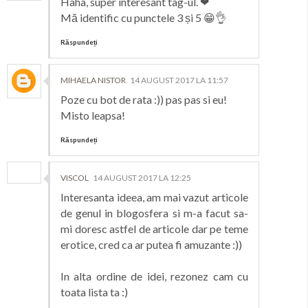
Haha, super interesant tag-ul. ❤
Mă identific cu punctele 3 și 5 😁👌
Răspundeți
MIHAELA NISTOR
14 AUGUST 2017 LA 11:57
Poze cu bot de rata :)) pas pas si eu!
Misto leapsa!
Răspundeți
VISCOL
14 AUGUST 2017 LA 12:25
Interesanta ideea, am mai vazut articole
de genul in blogosfera si m-a facut sa-
mi doresc astfel de articole dar pe teme
erotice, cred ca ar putea fi amuzante :))
In alta ordine de idei, rezonez cam cu
toata lista ta :)