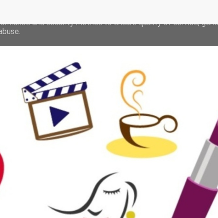
deliver its services and to analyze traffic. Your IP address and 
formance and security metrics to ensure quality of service, gen
abuse.