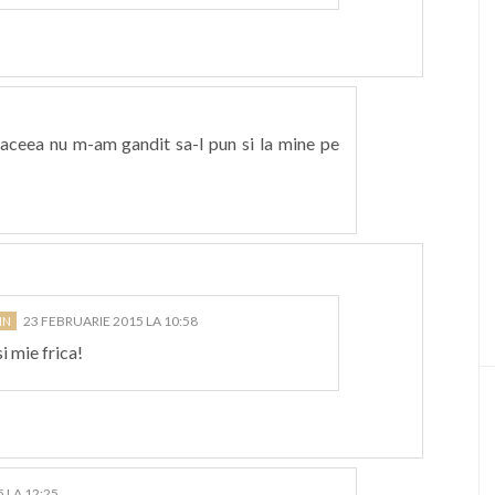
 aceea nu m-am gandit sa-l pun si la mine pe
23 FEBRUARIE 2015 LA 10:58
i mie frica!
 LA 12:25