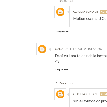
Răspunsuri
CLAUDIA'S CHOICE
Multumesc mult! Ce t
Răspundeți
OANA
22 FEBRUARIE 2015 LA 12:07
Da si eu l-am folosit de la ince
<3
Răspundeți
Răspunsuri
CLAUDIA'S CHOICE
si n-ai avut deloc pr