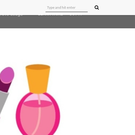
user-agent
erate usage
LEARN MORE
GOT IT