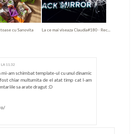
atoase cu Sanovita
La ce mai viseaza Claudia#180 - Rec...
 LA 11:32
a mi-am schimbat template-ul cu unul dinamic
 fost chiar multumita de el atat timp cat l-am
ntariile sa arate dragut :D
ro/