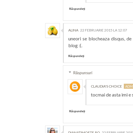
Răspundeți
ALINA
22 FEBRUARIE 2015 LA 12:07
uneori se blocheaza disqus, de
blog :(.
Răspundeți
Răspunsuri
CLAUDIA'S CHOICE
tocmai de asta imi e s
Răspundeți
DIANATIMOFTE.RO
22 FEBRUARIE 2015