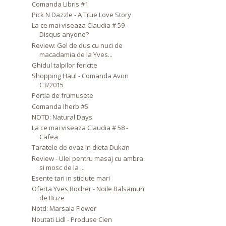
Comanda Libris #1
Pick N Dazzle - A True Love Story
La ce mai viseaza Claudia # 59 -
Disqus anyone?
Review: Gel de dus cu nuci de
macadamia de la Yves...
Ghidul talpilor fericite
Shopping Haul - Comanda Avon
C3/2015
Portia de frumusete
Comanda Iherb #5
NOTD: Natural Days
La ce mai viseaza Claudia # 58 -
Cafea
Taratele de ovaz in dieta Dukan
Review - Ulei pentru masaj cu ambra
si mosc de la ...
Esente tari in sticlute mari
Oferta Yves Rocher - Noile Balsamuri
de Buze
Notd: Marsala Flower
Noutati Lidl - Produse Cien