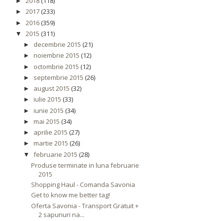
2018
(118)
►
2017
(233)
►
2016
(359)
►
2015
(311)
▼
decembrie 2015
(21)
►
noiembrie 2015
(12)
►
octombrie 2015
(12)
►
septembrie 2015
(26)
►
august 2015
(32)
►
iulie 2015
(33)
►
iunie 2015
(34)
►
mai 2015
(34)
►
aprilie 2015
(27)
►
martie 2015
(26)
►
februarie 2015
(28)
▼
Produse terminate in luna februarie
2015
Shopping Haul - Comanda Savonia
Get to know me better tag!
Oferta Savonia - Transport Gratuit +
2 sapunuri na...