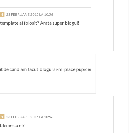
23 FEBRUARIE 2015 LA 10:56
emplate ai folosit? Arata super blogul!
put de cand am facut blogul,si-mi place,pupicei
23 FEBRUARIE 2015 LA 10:56
obleme cu el?