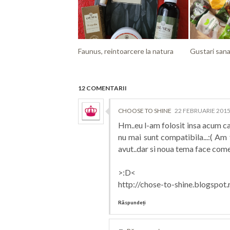
Faunus, reintoarcere la natura
Gustari san
12 COMENTARII
CHOOSE TO SHINE
22 FEBRUARIE 2015
Hm..eu l-am folosit insa acum c
nu mai sunt compatibila...:( Am
avut..dar si noua tema face come
>:D<
http://chose-to-shine.blogspot.
Răspundeți