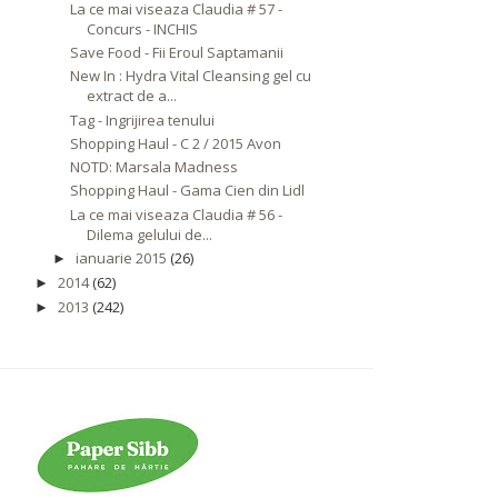
La ce mai viseaza Claudia # 57 -
Concurs - INCHIS
Save Food - Fii Eroul Saptamanii
New In : Hydra Vital Cleansing gel cu
extract de a...
Tag - Ingrijirea tenului
Shopping Haul - C 2 / 2015 Avon
NOTD: Marsala Madness
Shopping Haul - Gama Cien din Lidl
La ce mai viseaza Claudia # 56 -
Dilema gelului de...
ianuarie 2015
(26)
►
2014
(62)
►
2013
(242)
►