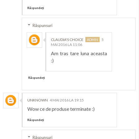
Răspundeți
Răspunsuri
CLAUDIA'S CHOICE
5
MAI 2016 LA 11:06
Am tras tare luna aceasta
:)
Răspundeți
UNKNOWN
4 MAI 2016 LA 19:15
Wow ce de produse terminate :)
Răspundeți
Răspunsuri