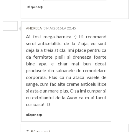
Răspundeți
ANDREEA
3 MAI 2016 LA 22:45
Ai fost mega-harnica :) Iti recomand
serul anticelulitic de la Ziaja, eu sunt
deja la a treia sticla. Imi place pentru ca
da fermitate pielii si dreneaza foarte
bine apa, e chiar mai bun decat
produsele din saloanele de remodelare
corporala. Plus ca nu ataca vasele de
sange, cum fac alte creme anticelulitice
si asta e un mare plus. O sa imi cumpar si
eu exfoliantul de la Avon ca m-ai facut
curioasa! :D
Răspundeți
Răspunsuri