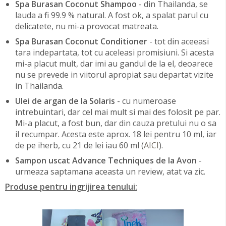
Spa Burasan Coconut Shampoo
- din Thailanda, se
lauda a fi 99.9 % natural. A fost ok, a spalat parul cu
delicatete, nu mi-a provocat matreata.
Spa Burasan Coconut Conditioner
- tot din aceeasi
tara indepartata, tot cu aceleasi promisiuni. Si acesta
mi-a placut mult, dar imi au gandul de la el, deoarece
nu se prevede in viitorul apropiat sau departat vizite
in Thailanda.
Ulei de argan de la Solaris
- cu numeroase
intrebuintari, dar cel mai mult si mai des folosit pe par.
Mi-a placut, a fost bun, dar din cauza pretului nu o sa
il recumpar. Acesta este aprox. 18 lei pentru 10 ml, iar
de pe iherb, cu 21 de lei iau 60 ml (
AICI
).
Sampon uscat Advance Techniques de la Avon
-
urmeaza saptamana aceasta un review, atat va zic.
Produse pentru ingrijirea tenului: