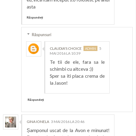
asta
Răspundeți
Răspunsuri
CLAUDIA'S CHOICE
5
MAI 2016 LA 10:39
Te tii de ele, fara sa le
schimbi cu altceva :))
Sper sa iti placa crema de
la Jason!
Răspundeți
GINA IONELA
3 MAI 2016 LA 20:46
Șamponul uscat de la Avon e minunat!