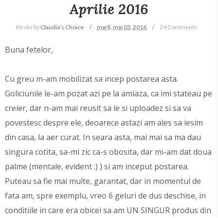
Aprilie 2016
Wrote by
Claudia's Choice
marți, mai 03, 2016
24 Comments
Buna fetelor,
Cu greu m-am mobilizat sa incep postarea asta.
Goliciunile le-am pozat azi pe la amiaza, ca imi stateau pe
creier, dar n-am mai reusit sa le si uploadez si sa va
povestesc despre ele, deoarece astazi am ales sa iesim
din casa, la aer curat. In seara asta, mai mai sa ma dau
singura cotita, sa-mi zic ca-s obosita, dar mi-am dat doua
palme (mentale, evident :) ) si am inceput postarea.
Puteau sa fie mai multe, garantat, dar in momentul de
fata am, spre exemplu, vreo 6 geluri de dus deschise, in
conditiile in care era obicei sa am UN SINGUR produs din