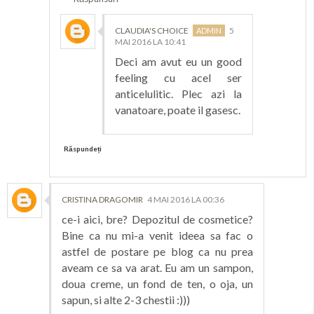
CLAUDIA'S CHOICE
5
MAI 2016 LA 10:41
Deci am avut eu un good
feeling cu acel ser
anticelulitic. Plec azi la
vanatoare, poate il gasesc.
Răspundeți
CRISTINA DRAGOMIR
4 MAI 2016 LA 00:36
ce-i aici, bre? Depozitul de cosmetice?
Bine ca nu mi-a venit ideea sa fac o
astfel de postare pe blog ca nu prea
aveam ce sa va arat. Eu am un sampon,
doua creme, un fond de ten, o oja, un
sapun, si alte 2-3 chestii :)))