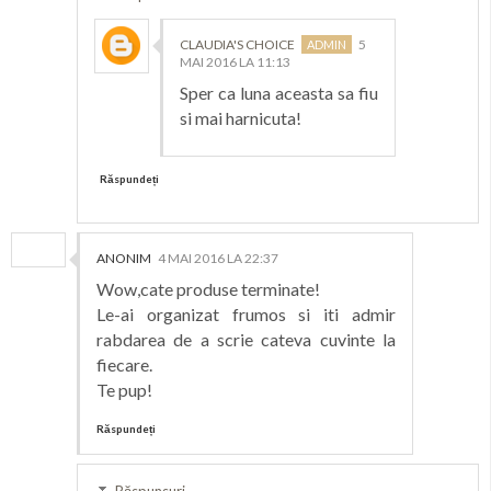
CLAUDIA'S CHOICE
5
MAI 2016 LA 11:13
Sper ca luna aceasta sa fiu
si mai harnicuta!
Răspundeți
ANONIM
4 MAI 2016 LA 22:37
Wow,cate produse terminate!
Le-ai organizat frumos si iti admir
rabdarea de a scrie cateva cuvinte la
fiecare.
Te pup!
Răspundeți
Răspunsuri