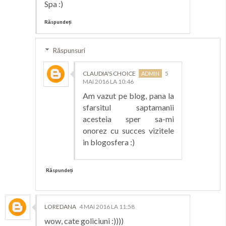
Spa :)
Răspundeți
Răspunsuri
CLAUDIA'S CHOICE
5
MAI 2016 LA 10:46
Am vazut pe blog, pana la
sfarsitul saptamanii
acesteia sper sa-mi
onorez cu succes vizitele
in blogosfera :)
Răspundeți
LOREDANA
4 MAI 2016 LA 11:58
wow, cate goliciuni :))))