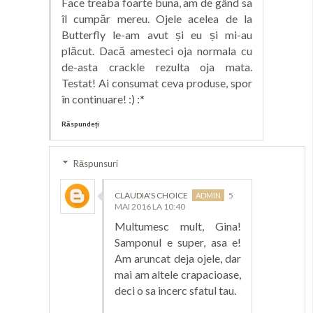
Face treaba foarte buna, am de gând sa
îl cumpăr mereu. Ojele acelea de la
Butterfly le-am avut și eu și mi-au
plăcut. Dacă amesteci oja normala cu
de-asta crackle rezulta oja mata.
Testat! Ai consumat ceva produse, spor
în continuare! :) :*
Răspundeți
Răspunsuri
CLAUDIA'S CHOICE
5
MAI 2016 LA 10:40
Multumesc mult, Gina!
Samponul e super, asa e!
Am aruncat deja ojele, dar
mai am altele crapacioase,
deci o sa incerc sfatul tau.