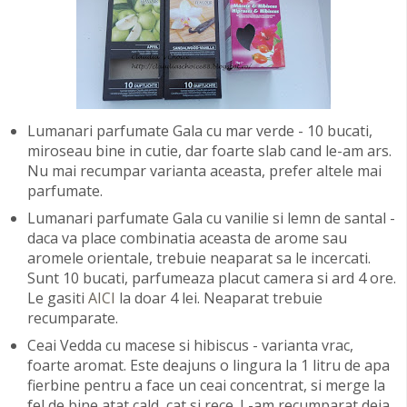
Lumanari parfumate Gala cu mar verde - 10 bucati,
miroseau bine in cutie, dar foarte slab cand le-am ars.
Nu mai recumpar varianta aceasta, prefer altele mai
parfumate.
Lumanari parfumate Gala cu vanilie si lemn de santal -
daca va place combinatia aceasta de arome sau
aromele orientale, trebuie neaparat sa le incercati.
Sunt 10 bucati, parfumeaza placut camera si ard 4 ore.
Le gasiti
AICI
la doar 4 lei. Neaparat trebuie
recumparate.
Ceai Vedda cu macese si hibiscus - varianta vrac,
foarte aromat. Este deajuns o lingura la 1 litru de apa
fierbine pentru a face un ceai concentrat, si merge la
fel de bine atat cald, cat si rece. L-am recumparat deja.