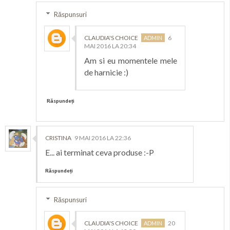
Răspunsuri
CLAUDIA'S CHOICE
6
MAI 2016 LA 20:34
Am si eu momentele mele
de harnicie :)
Răspundeți
CRISTINA
9 MAI 2016 LA 22:36
E... ai terminat ceva produse :-P
Răspundeți
Răspunsuri
CLAUDIA'S CHOICE
20