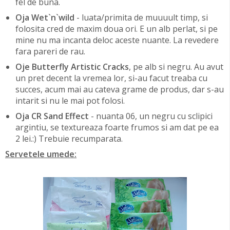
fel de buna.
Oja Wet`n`wild
- luata/primita de muuuult timp, si
folosita cred de maxim doua ori. E un alb perlat, si pe
mine nu ma incanta deloc aceste nuante. La revedere
fara pareri de rau.
Oje Butterfly Artistic Cracks
, pe alb si negru. Au avut
un pret decent la vremea lor, si-au facut treaba cu
succes, acum mai au cateva grame de produs, dar s-au
intarit si nu le mai pot folosi.
Oja CR Sand Effect
- nuanta 06, un negru cu sclipici
argintiu, se textureaza foarte frumos si am dat pe ea
2 lei.:) Trebuie recumparata.
Servetele umede: