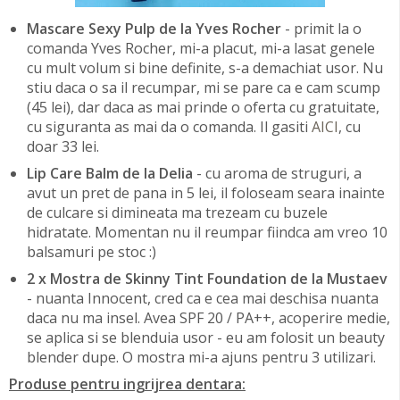
Mascare Sexy Pulp de la Yves Rocher
- primit la o
comanda Yves Rocher, mi-a placut, mi-a lasat genele
cu mult volum si bine definite, s-a demachiat usor. Nu
stiu daca o sa il recumpar, mi se pare ca e cam scump
(45 lei), dar daca as mai prinde o oferta cu gratuitate,
cu siguranta as mai da o comanda. Il gasiti
AICI
, cu
doar 33 lei.
Lip Care Balm de la Delia
- cu aroma de struguri, a
avut un pret de pana in 5 lei, il foloseam seara inainte
de culcare si dimineata ma trezeam cu buzele
hidratate. Momentan nu il reumpar fiindca am vreo 10
balsamuri pe stoc :)
2 x Mostra de Skinny Tint Foundation de la Mustaev
- nuanta Innocent, cred ca e cea mai deschisa nuanta
daca nu ma insel. Avea SPF 20 / PA++, acoperire medie,
se aplica si se blenduia usor - eu am folosit un beauty
blender dupe. O mostra mi-a ajuns pentru 3 utilizari.
Produse pentru ingrijrea dentara: