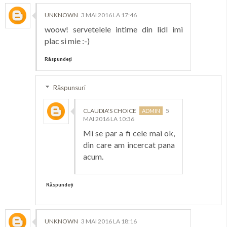
UNKNOWN
3 MAI 2016 LA 17:46
woow! servetelele intime din lidl imi
plac si mie :-)
Răspundeți
Răspunsuri
CLAUDIA'S CHOICE
5
MAI 2016 LA 10:36
Mi se par a fi cele mai ok,
din care am incercat pana
acum.
Răspundeți
UNKNOWN
3 MAI 2016 LA 18:16