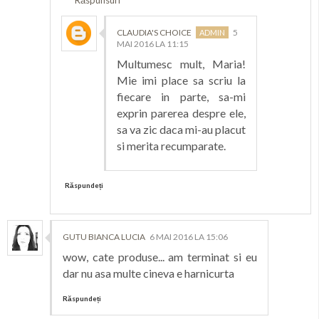
CLAUDIA'S CHOICE
5
MAI 2016 LA 11:15
Multumesc mult, Maria!
Mie imi place sa scriu la
fiecare in parte, sa-mi
exprin parerea despre ele,
sa va zic daca mi-au placut
si merita recumparate.
Răspundeți
GUTU BIANCA LUCIA
6 MAI 2016 LA 15:06
wow, cate produse... am terminat si eu
dar nu asa multe cineva e harnicurta
Răspundeți