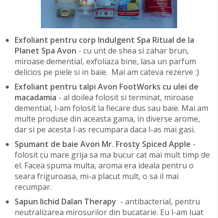
Exfoliant pentru corp Indulgent Spa Ritual de la
Planet Spa Avon
- cu unt de shea si zahar brun,
miroase demential, exfoliaza bine, lasa un parfum
delicios pe piele si in baie. Mai am cateva rezerve :)
Exfoliant pentru talpi Avon FootWorks cu ulei de
macadamia
- al doilea folosit si terminat, miroase
demential, l-am folosit la fiecare dus sau baie. Mai am
multe produse din aceasta gama, in diverse arome,
dar si pe acesta l-as recumpara daca l-as mai gasi.
Spumant de baie Avon Mr. Frosty Spiced Apple
-
folosit cu mare grija sa ma bucur cat mai mult timp de
el. Facea spuma multa, aroma era ideala pentru o
seara friguroasa, mi-a placut mult, o sa il mai
recumpar.
Sapun lichid Dalan Therapy
- antibacterial, pentru
neutralizarea mirosurilor din bucatarie. Eu l-am luat