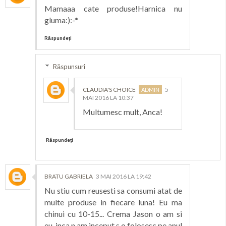
Mamaaa cate produse!Harnica nu
gluma:):-*
Răspundeți
Răspunsuri
CLAUDIA'S CHOICE
5
MAI 2016 LA 10:37
Multumesc mult, Anca!
Răspundeți
BRATU GABRIELA
3 MAI 2016 LA 19:42
Nu stiu cum reusesti sa consumi atat de
multe produse in fiecare luna! Eu ma
chinui cu 10-15... Crema Jason o am si
eu, inca n.am inceput s.o folosesc pe anul