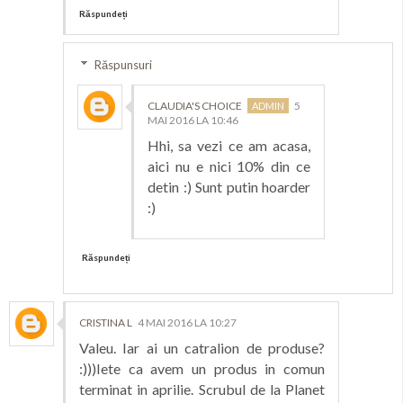
Răspundeți
Răspunsuri
CLAUDIA'S CHOICE
5
MAI 2016 LA 10:46
Hhi, sa vezi ce am acasa,
aici nu e nici 10% din ce
detin :) Sunt putin hoarder
:)
Răspundeți
CRISTINA L
4 MAI 2016 LA 10:27
Valeu. Iar ai un catralion de produse?
:)))Iete ca avem un produs in comun
terminat in aprilie. Scrubul de la Planet