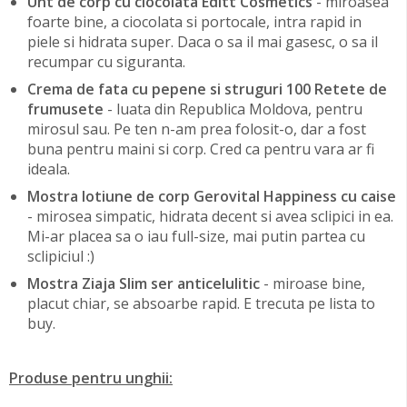
Unt de corp cu ciocolata Editt Cosmetics
- miroasea
foarte bine, a ciocolata si portocale, intra rapid in
piele si hidrata super. Daca o sa il mai gasesc, o sa il
recumpar cu siguranta.
Crema de fata cu pepene si struguri 100 Retete de
frumusete
- luata din Republica Moldova, pentru
mirosul sau. Pe ten n-am prea folosit-o, dar a fost
buna pentru maini si corp. Cred ca pentru vara ar fi
ideala.
Mostra lotiune de corp Gerovital Happiness cu caise
- mirosea simpatic, hidrata decent si avea sclipici in ea.
Mi-ar placea sa o iau full-size, mai putin partea cu
sclipiciul :)
Mostra Ziaja Slim ser anticelulitic
- miroase bine,
placut chiar, se absoarbe rapid. E trecuta pe lista to
buy.
Produse pentru unghii: