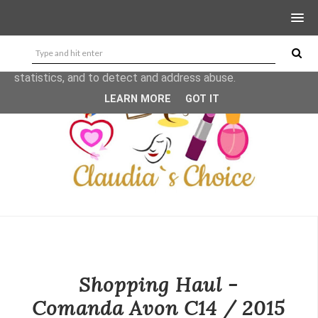
This site uses cookies from Google to deliver its services
and to analyze traffic. Your IP address and user-agent are
shared with Google along with performance and security
metrics to ensure quality of service, generate usage
statistics, and to detect and address abuse.
LEARN MORE
GOT IT
Shopping Haul -
Comanda Avon C14 / 2015