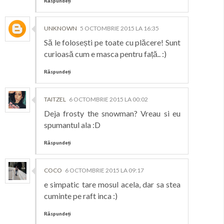
Răspundeți
UNKNOWN
5 OCTOMBRIE 2015 LA 16:35
Să le folosești pe toate cu plăcere! Sunt
curioasă cum e masca pentru față.. :)
Răspundeți
TAITZEL
6 OCTOMBRIE 2015 LA 00:02
Deja frosty the snowman? Vreau si eu
spumantul ala :D
Răspundeți
COCO
6 OCTOMBRIE 2015 LA 09:17
e simpatic tare mosul acela, dar sa stea
cuminte pe raft inca :)
Răspundeți