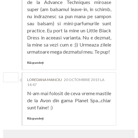
de la Advance Techniques miroase
super (am balsamul leave-in, in schimb,
nu indraznesc sa pun mana pe sampon
sau balsam) si mini-parfumurile sunt
practice. Eu port la mine un Little Black
Dress in aceeasi varianta. Nu e dezmat,
la mine sa vezi cum e :)) Urmeaza zilele
urmatoare mega dezmatul meu. Te pup!
Răspundeți
LOREDANA MANCIU
20 OCTOMBRIE 2015 LA
14:47
N-am mai folosit de ceva vreme mastile
de la Avon din gama Planet Spa...chiar
sunt faine! :)
Răspundeți