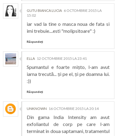
GUTU BIANCA LUCIA
6 OCTOMBRIE 2015 LA
15:02
iar vad la tine o masca noua de fata si
imi trebuie....esti "molipsitoare" :)
Răspundeți
ELLA
12 OCTOMBRIE 2015 LA 23:41
Spumantul e foarte mișto, l-am avut
iarna trecută... și pe el, și pe doamna lui.
:))
Răspundeți
UNKNOWN
16 OCTOMBRIE 2015 LA 20:14
Din gama India Intensity am avut
exfoliantul de corp pe care l-am
terminat in doua saptamani, tratamentul