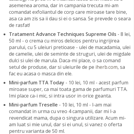
asemenea aroma, dar in campania trecuta mi-am
comandat exfoliantul de corp care miroase tare bine,
asa ca am zis sa ii dau si ei o sansa. Se prevede o seara
de rasfat!
Tratament Advance Techniques Supreme Oils
- 8 lei,
50 ml - o crema cu miros delicios pentru ingrijirea
parului, cu 5 uleiuri pretioase - ulei de macadamia, ulei
de camelie, ulei de seminte de struguri, ulei de migdale
dulci si ulei de marula. Daca-mi place, o sa comand
setul de produse, dar si uleiurile de pe
iherb.com
, sa
fac eu acasa o masca din ele.
Mini-parfum TTA Today
- 10 lei, 10 ml - acest parfum
miroase super, ca mai toata gama de parfumuri TTA.
Imi place ca-i mic, si intra usor in orice geanta.
Mini-parfum Treselle
- 10 lei, 10 ml - l-am mai
comandat in urma cu vreo 4 campanii, dar mi l-a
revendicat mama, dupa o singura utilizare. Acum mi-
am luat si mie unul, dar si ei unul, si vanez o oferta
pentru varianta de 50 ml.