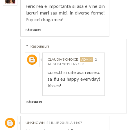
Fericirea e importanta si asa e vine din
lucruri mari sau mici, in diverse forme!
Pupicei draga mea!
Răspundeți
Răspunsuri
CLAUDIA'S CHOICE
2
AUGUST 2015 LA 21:05
corect! si uite asa reusesc
sa fiu eu happy everyday!
kisses!
Răspundeți
UNKNOWN
21 IULIE 2015 LA 11:07