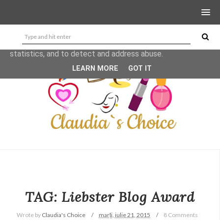
This site uses cookies from Google to deliver its services
and to analyze traffic. Your IP address and user-agent are
shared with Google along with performance and security
metrics to ensure quality of service, generate usage
statistics, and to detect and address abuse.
LEARN MORE
GOT IT
TAG: Liebster Blog Award
Wrote by
Claudia's Choice
marți, iulie 21, 2015
8 Comments