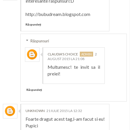
interesante raspunsuri:D
http://bubudream.blogspot.com
Răspundeți
Răspunsuri
CLAUDIA'S CHOICE
2
AUGUST 2015 LA 21:08
Multumesc! te invit sa il
preiei!
Răspundeți
UNKNOWN
21 IULIE 2015 LA 12:32
Foarte dragut acest tag,l-am facut si eu!
Pupici