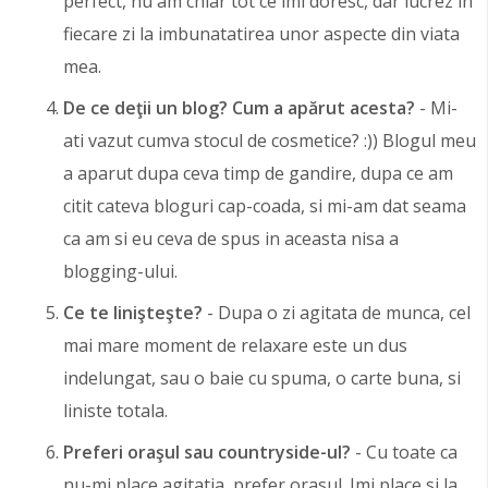
perfect, nu am chiar tot ce imi doresc, dar lucrez in
fiecare zi la imbunatatirea unor aspecte din viata
mea.
De ce deţii un blog? Cum a apărut acesta?
- Mi-
ati vazut cumva stocul de cosmetice? :)) Blogul meu
a aparut dupa ceva timp de gandire, dupa ce am
citit cateva bloguri cap-coada, si mi-am dat seama
ca am si eu ceva de spus in aceasta nisa a
blogging-ului.
Ce te linişteşte?
- Dupa o zi agitata de munca, cel
mai mare moment de relaxare este un dus
indelungat, sau o baie cu spuma, o carte buna, si
liniste totala.
Preferi oraşul sau countryside-ul?
- Cu toate ca
nu-mi place agitatia, prefer orasul. Imi place si la