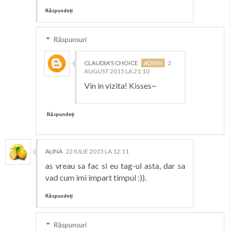
Răspundeți
Răspunsuri
CLAUDIA'S CHOICE
2
AUGUST 2015 LA 21:10
Vin in vizita! Kisses~
Răspundeți
ALINA
22 IULIE 2015 LA 12:11
as vreau sa fac si eu tag-ul asta, dar sa
vad cum imi impart timpul :)).
Răspundeți
Răspunsuri