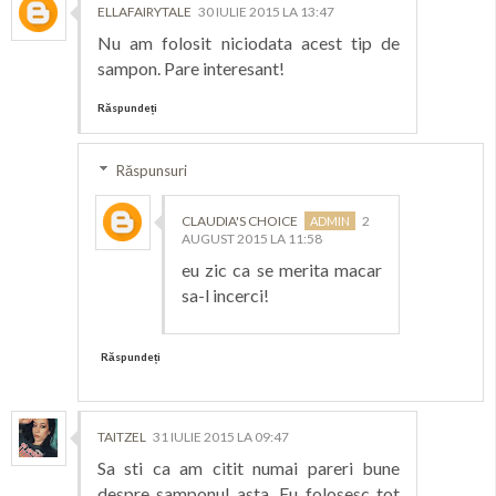
ELLAFAIRYTALE
30 IULIE 2015 LA 13:47
Nu am folosit niciodata acest tip de
sampon. Pare interesant!
Răspundeți
Răspunsuri
CLAUDIA'S CHOICE
2
AUGUST 2015 LA 11:58
eu zic ca se merita macar
sa-l incerci!
Răspundeți
TAITZEL
31 IULIE 2015 LA 09:47
Sa sti ca am citit numai pareri bune
despre samponul asta. Eu folosesc tot