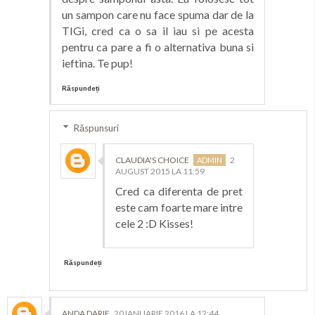
un sampon care nu face spuma dar de la
TIGi, cred ca o sa il iau si pe acesta
pentru ca pare a fi o alternativa buna si
ieftina. Te pup!
Răspundeți
Răspunsuri
CLAUDIA'S CHOICE
2
AUGUST 2015 LA 11:59
Cred ca diferenta de pret
este cam foarte mare intre
cele 2 :D Kisses!
Răspundeți
ANDA DARIE
20 IANUARIE 2016 LA 12:44