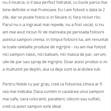
nu il incarca, si il lasa perfect hidratat, cu bucle parca mai
bine definite si mai frumoase. Eu l-am folosit o data la 2
zile, dar se poate folosi si in fiecare zi, fara niciun risc.
Parul nu s-a ingrasat mai repede, nu a fost uscat, si nu
am mai avut niciun fir de matreata pe perioada folosirii
acestui sampon crema. In timpul folosirii lui, am renuntat
la toate celelalte produse de ingrijire - nu am mai folosit
nici sampon clasic, nici balsam, nici masca de par, serum,
ulei de par sau spray de ingrijire. Doar acest produs si m-
a multumit pe deplin, asa ca deja sunt la al doilea tub.
Pentru fetele cu par gras, cred ca folosirea zilnica ar fi
cea mai indicata. Daca sunteti in cautarea unui sampon
mai safe, sara coloranti, parabeni, siliconi sau sulfati,
cred ca acest sampon este ideal.