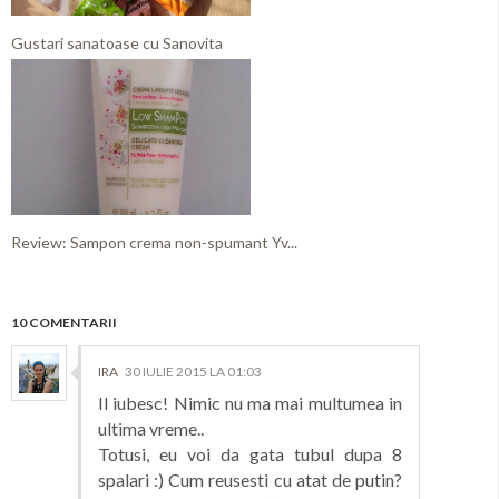
Gustari sanatoase cu Sanovita
Review: Sampon crema non-spumant Yv...
10 COMENTARII
IRA
30 IULIE 2015 LA 01:03
Il iubesc! Nimic nu ma mai multumea in
ultima vreme..
Totusi, eu voi da gata tubul dupa 8
spalari :) Cum reusesti cu atat de putin?