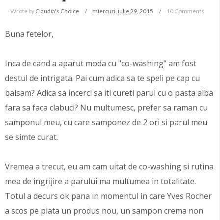
Wrote by
Claudia's Choice
miercuri, iulie 29, 2015
10 Comments
Buna fetelor,
Inca de cand a aparut moda cu "co-washing" am fost
destul de intrigata. Pai cum adica sa te speli pe cap cu
balsam? Adica sa incerci sa iti cureti parul cu o pasta alba
fara sa faca clabuci? Nu multumesc, prefer sa raman cu
samponul meu, cu care samponez de 2 ori si parul meu
se simte curat.
Vremea a trecut, eu am cam uitat de co-washing si rutina
mea de ingrijire a parului ma multumea in totalitate.
Totul a decurs ok pana in momentul in care Yves Rocher
a scos pe piata un produs nou, un sampon crema non