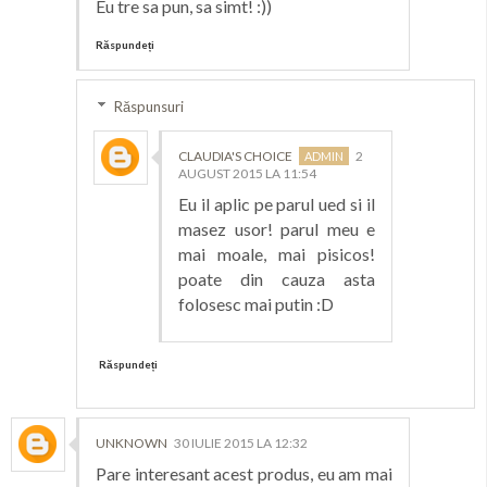
Eu tre sa pun, sa simt! :))
Răspundeți
Răspunsuri
CLAUDIA'S CHOICE
2
AUGUST 2015 LA 11:54
Eu il aplic pe parul ued si il
masez usor! parul meu e
mai moale, mai pisicos!
poate din cauza asta
folosesc mai putin :D
Răspundeți
UNKNOWN
30 IULIE 2015 LA 12:32
Pare interesant acest produs, eu am mai