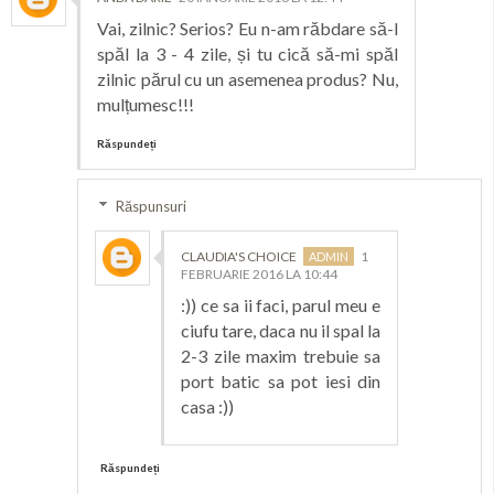
Vai, zilnic? Serios? Eu n-am răbdare să-l
spăl la 3 - 4 zile, și tu cică să-mi spăl
zilnic părul cu un asemenea produs? Nu,
mulțumesc!!!
Răspundeți
Răspunsuri
CLAUDIA'S CHOICE
1
FEBRUARIE 2016 LA 10:44
:)) ce sa ii faci, parul meu e
ciufu tare, daca nu il spal la
2-3 zile maxim trebuie sa
port batic sa pot iesi din
casa :))
Răspundeți