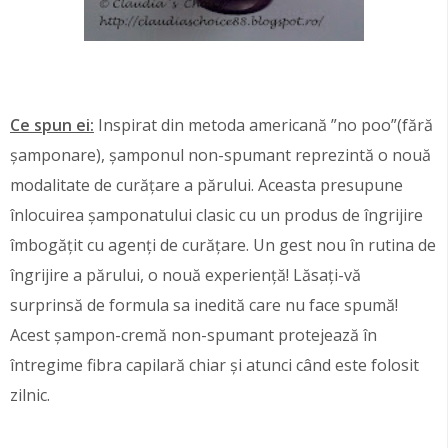
Ce spun ei:
Inspirat din metoda americană ”no poo”(fără
șamponare), șamponul non-spumant reprezintă o nouă
modalitate de curățare a părului. Aceasta presupune
înlocuirea șamponatului clasic cu un produs de îngrijire
îmbogățit cu agenți de curățare. Un gest nou în rutina de
îngrijire a părului, o nouă experiență! Lăsați-vă
surprinsă de formula sa inedită care nu face spumă!
Acest șampon-cremă non-spumant protejează în
întregime fibra capilară chiar și atunci când este folosit
zilnic.