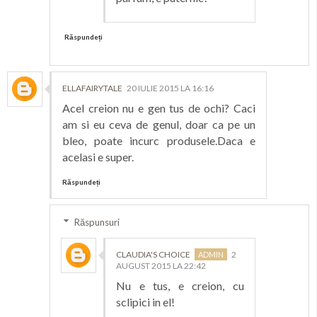
Răspundeți
ELLAFAIRYTALE
20 IULIE 2015 LA 16:16
Acel creion nu e gen tus de ochi? Caci
am si eu ceva de genul, doar ca pe un
bleo, poate incurc produsele.Daca e
acelasi e super.
Răspundeți
Răspunsuri
CLAUDIA'S CHOICE
2
AUGUST 2015 LA 22:42
Nu e tus, e creion, cu
sclipici in el!