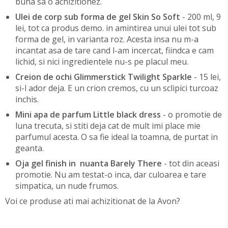
buna sa o achizitionez.
Ulei de corp sub forma de gel Skin So Soft
- 200 ml, 9
lei, tot ca produs demo. in amintirea unui ulei tot sub
forma de gel, in varianta roz. Acesta insa nu m-a
incantat asa de tare cand l-am incercat, fiindca e cam
lichid, si nici ingredientele nu-s pe placul meu.
Creion de ochi Glimmerstick Twilight Sparkle
- 15 lei,
si-l ador deja. E un crion cremos, cu un sclipici turcoaz
inchis.
Mini apa de parfum Little black dress
- o promotie de
luna trecuta, si stiti deja cat de mult imi place mie
parfumul acesta. O sa fie ideal la toamna, de purtat in
geanta.
Oja gel finish in nuanta Barely There
- tot din aceasi
promotie. Nu am testat-o inca, dar culoarea e tare
simpatica, un nude frumos.
Voi ce produse ati mai achizitionat de la Avon?