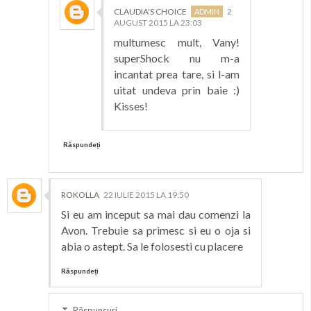
CLAUDIA'S CHOICE
2
AUGUST 2015 LA 23:03
multumesc mult, Vany!
superShock nu m-a
incantat prea tare, si l-am
uitat undeva prin baie :)
Kisses!
Răspundeți
ROKOLLA
22 IULIE 2015 LA 19:50
Si eu am inceput sa mai dau comenzi la
Avon. Trebuie sa primesc si eu o oja si
abia o astept. Sa le folosesti cu placere
Răspundeți
Răspunsuri