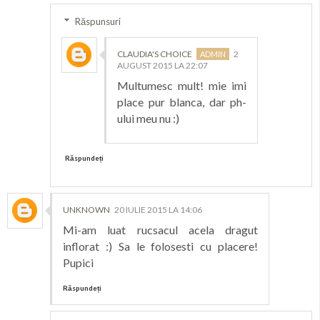
Răspunsuri
CLAUDIA'S CHOICE
2
AUGUST 2015 LA 22:07
Multumesc mult! mie imi
place pur blanca, dar ph-
ului meu nu :)
Răspundeți
UNKNOWN
20 IULIE 2015 LA 14:06
Mi-am luat rucsacul acela dragut
inflorat :) Sa le folosesti cu placere!
Pupici
Răspundeți