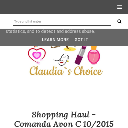
This site uses cookies from Google to deliver its services
and to analyze traffic. Your IP address and user-agent are
shared with Google along with performance and security
metrics to ensure quality of service, generate usage
statistics, and to detect and address abuse.
LEARN MORE
GOT IT
Shopping Haul -
Comanda Avon C 10/2015