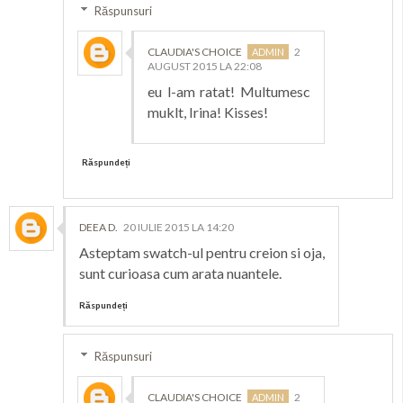
Răspunsuri
CLAUDIA'S CHOICE
2
AUGUST 2015 LA 22:08
eu l-am ratat! Multumesc
muklt, Irina! Kisses!
Răspundeți
DEEA D.
20 IULIE 2015 LA 14:20
Asteptam swatch-ul pentru creion si oja,
sunt curioasa cum arata nuantele.
Răspundeți
Răspunsuri
CLAUDIA'S CHOICE
2