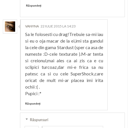
Răspundeți
VANYNA
22 IULIE 2015 LA 14:23
Sa le folosesti cu drag!Trebuie sa-mi iau
si eu o oja macar de la ei,imi sta gandul
la cele din gama Stardust (sper ca asa de
numeste :D-cele texturate ).M-ar tenta
si creionul,mai ales ca ai zis ca e cu
sclipici turcoaz,dar mi-e frica sa nu
patesc ca si cu cele SuperShock,care
oricat de mult mi-ar placea imi irita
ochii :( .
Pupici :*
Răspundeți
Răspunsuri