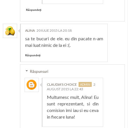
Răspundeți
ALINA
20 IULIE 2015 LA 20:18
sa te bucuri de ele. eu din pacate n-am
mai luat nimic de la ei :(.
Răspundeți
Răspunsuri
CLAUDIA'S CHOICE
2
AUGUST 2015 LA 22:43
Multumesc mult, Alina! Eu
sunt reprezentant, si din
comision imi iau si eu ceva
in fiecare luna!