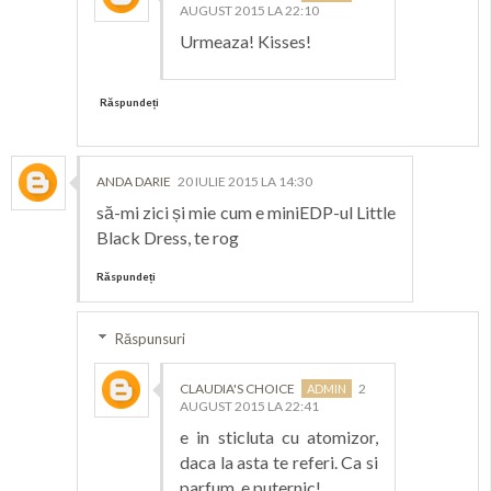
AUGUST 2015 LA 22:10
Urmeaza! Kisses!
Răspundeți
ANDA DARIE
20 IULIE 2015 LA 14:30
să-mi zici și mie cum e miniEDP-ul Little
Black Dress, te rog
Răspundeți
Răspunsuri
CLAUDIA'S CHOICE
2
AUGUST 2015 LA 22:41
e in sticluta cu atomizor,
daca la asta te referi. Ca si
parfum, e puternic!