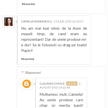
Răspundeți
CAMELIA ANDRASESCU
21 IULIE 2015 LA 10:37
Nu am mai luat nimic de la Avon de
muuult timp, de cand eram eu
reprezentant! Dar de unele produse mi-
e dor! Sa le folosesti cu drag pe toate!
Pupici!
Răspundeți
Răspunsuri
CLAUDIA'S CHOICE
2
AUGUST 2015 LA 22:43
Multumesc mult, Camelia!
Au unele produse care
chiar isi merita banii!