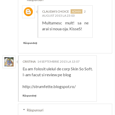
CLAUDIA'S CHOICE
2
AUGUST 2015 LA 23:03
Multumesc mult! sa ne
arai si noua oja. KisseS!
Răspundeți
CRISTINA
14 SEPTEMBRIE 2015 LA 13:07
Eu am folosit uleiul de corp Skin So Soft.
I-am facut si review pe blog
http://strumfette.blogspot.ro/
Răspundeți
Răspunsuri