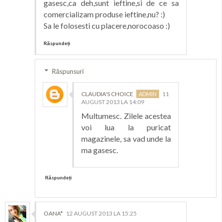
gasesc,ca deh,sunt ieftine,si de ce sa
comercializam produse ieftine,nu? :)
Sa le folosesti cu placere,norocoaso :)
Răspundeți
Răspunsuri
CLAUDIA'S CHOICE
11
AUGUST 2013 LA 14:09
Multumesc. Zilele acestea
voi lua la puricat
magazinele, sa vad unde la
ma gasesc.
Răspundeți
OANA*
12 AUGUST 2013 LA 15:25