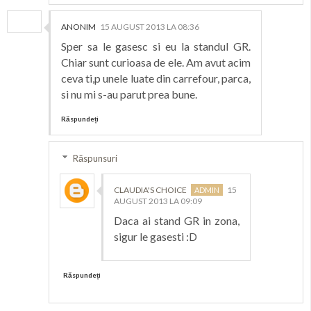
ANONIM
15 AUGUST 2013 LA 08:36
Sper sa le gasesc si eu la standul GR.
Chiar sunt curioasa de ele. Am avut acim
ceva ti,p unele luate din carrefour, parca,
si nu mi s-au parut prea bune.
Răspundeți
Răspunsuri
CLAUDIA'S CHOICE
15
AUGUST 2013 LA 09:09
Daca ai stand GR in zona,
sigur le gasesti :D
Răspundeți