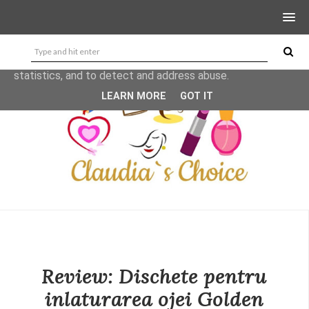
This site uses cookies from Google to deliver its services
and to analyze traffic. Your IP address and user-agent are
shared with Google along with performance and security
metrics to ensure quality of service, generate usage
statistics, and to detect and address abuse.
LEARN MORE
GOT IT
Review: Dischete pentru
inlaturarea ojei Golden