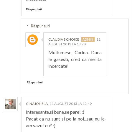
Răspundeți
Răspunsuri
CLAUDIA'S CHOICE
11
AUGUST 2013 LA 13:28
Multumesc, Carina. Daca
le gasesti, cred ca merita
incercate!
Răspundeți
GINA IONELA
11 AUGUST 2013 LA 12:49
Interesante,si bune,se pare! :)
Pacat ca nu sunt si pe la noi...sau nu le-
am vazut eu? :)