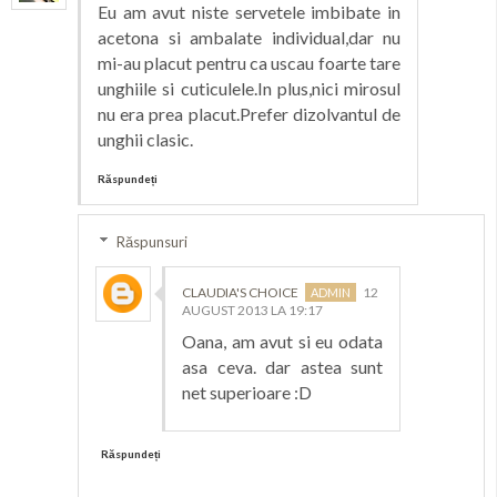
Eu am avut niste servetele imbibate in
acetona si ambalate individual,dar nu
mi-au placut pentru ca uscau foarte tare
unghiile si cuticulele.In plus,nici mirosul
nu era prea placut.Prefer dizolvantul de
unghii clasic.
Răspundeți
Răspunsuri
CLAUDIA'S CHOICE
12
AUGUST 2013 LA 19:17
Oana, am avut si eu odata
asa ceva. dar astea sunt
net superioare :D
Răspundeți