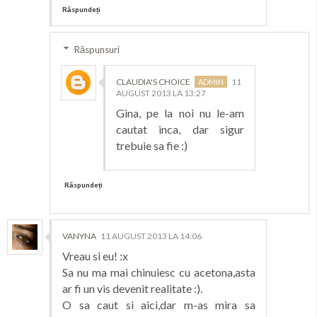
Răspundeți
Răspunsuri
CLAUDIA'S CHOICE
11
AUGUST 2013 LA 13:27
Gina, pe la noi nu le-am
cautat inca, dar sigur
trebuie sa fie :)
Răspundeți
VANYNA
11 AUGUST 2013 LA 14:06
Vreau si eu! :x
Sa nu ma mai chinuiesc cu acetona,asta
ar fi un vis devenit realitate :).
O sa caut si aici,dar m-as mira sa