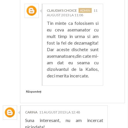
CLAUDIA'S CHOICE
11
AUGUST 2013 LA 11:08
Tin minte ca folosisem si
eu ceva asemanator cu
mult timp in urma si am
fost la fel de dezamagita!
Dar aceste dischete sunt
asemanatoare,din cate mi-
am dat eu seama cu
dizolvantul de la Kallos,
deci merita incercate.
Răspundeți
CARINA
11 AUGUST 2013 LA 12:48
Suna interesant, nu am incercat
niciodata!