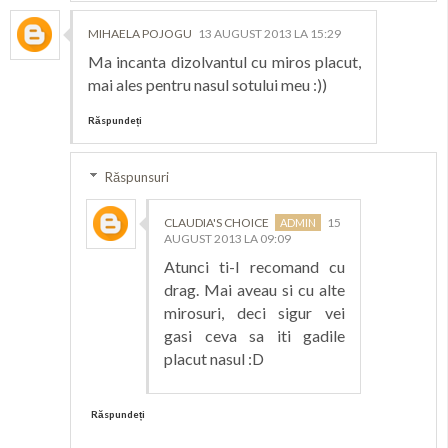
MIHAELA POJOGU
13 AUGUST 2013 LA 15:29
Ma incanta dizolvantul cu miros placut,
mai ales pentru nasul sotului meu :))
Răspundeți
Răspunsuri
CLAUDIA'S CHOICE
15
AUGUST 2013 LA 09:09
Atunci ti-l recomand cu
drag. Mai aveau si cu alte
mirosuri, deci sigur vei
gasi ceva sa iti gadile
placut nasul :D
Răspundeți