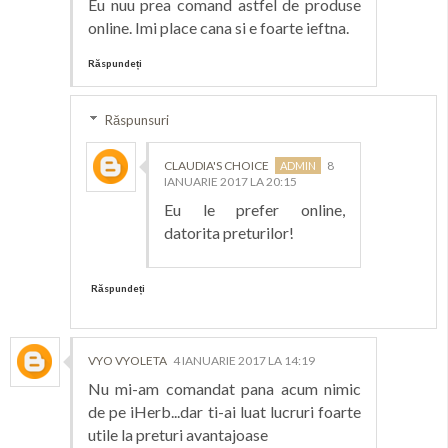
Eu nuu prea comand astfel de produse
online. Imi place cana si e foarte ieftna.
Răspundeți
Răspunsuri
CLAUDIA'S CHOICE
8
IANUARIE 2017 LA 20:15
Eu le prefer online,
datorita preturilor!
Răspundeți
VYO VYOLETA
4 IANUARIE 2017 LA 14:19
Nu mi-am comandat pana acum nimic
de pe iHerb...dar ti-ai luat lucruri foarte
utile la preturi avantajoase