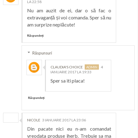
LA 22:58
Nu am auzit de ei, dar o să fac o
extravaganță și voi comanda. Sper să nu
am surprize neplăcute!
Răspundeți
Răspunsuri
CLAUDIA'S CHOICE
4
IANUARIE 2017 LA 19:33
Sper sa iti placa!
Răspundeți
NICOLE
3 IANUARIE 2017 LA 23:06
Din pacate nici eu n-am comandat
vreodata produse iherb. Trebuie sa ma