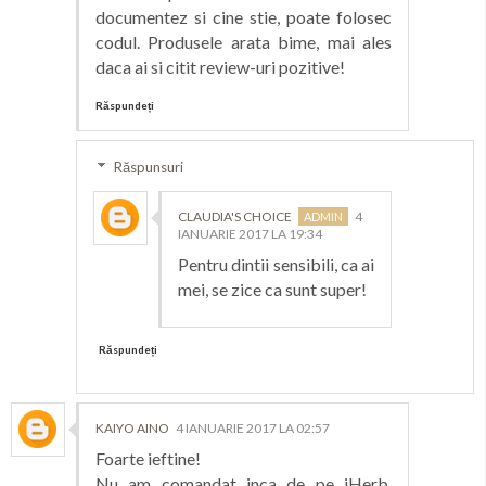
documentez si cine stie, poate folosec
codul. Produsele arata bime, mai ales
daca ai si citit review-uri pozitive!
Răspundeți
Răspunsuri
CLAUDIA'S CHOICE
4
IANUARIE 2017 LA 19:34
Pentru dintii sensibili, ca ai
mei, se zice ca sunt super!
Răspundeți
KAIYO AINO
4 IANUARIE 2017 LA 02:57
Foarte ieftine!
Nu am comandat inca de pe iHerb,