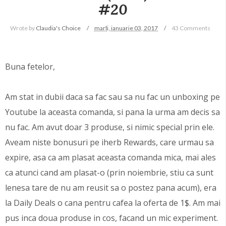
#20
Wrote by
Claudia's Choice
marți, ianuarie 03, 2017
43 Comments
Buna fetelor,
Am stat in dubii daca sa fac sau sa nu fac un unboxing pe
Youtube la aceasta comanda, si pana la urma am decis sa
nu fac. Am avut doar 3 produse, si nimic special prin ele.
Aveam niste bonusuri pe iherb Rewards, care urmau sa
expire, asa ca am plasat aceasta comanda mica, mai ales
ca atunci cand am plasat-o (prin noiembrie, stiu ca sunt
lenesa tare de nu am reusit sa o postez pana acum), era
la Daily Deals o cana pentru cafea la oferta de 1$. Am mai
pus inca doua produse in cos, facand un mic experiment.