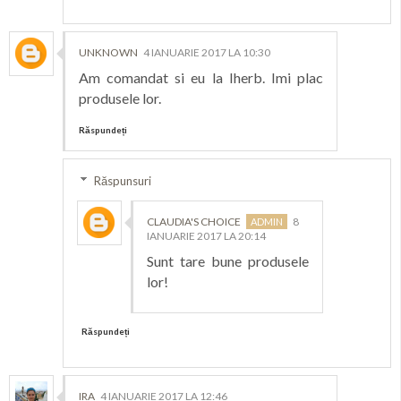
UNKNOWN
4 IANUARIE 2017 LA 10:30
Am comandat si eu la Iherb. Imi plac
produsele lor.
Răspundeți
Răspunsuri
CLAUDIA'S CHOICE
8
IANUARIE 2017 LA 20:14
Sunt tare bune produsele
lor!
Răspundeți
IRA
4 IANUARIE 2017 LA 12:46