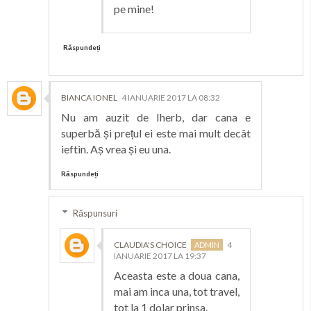
pe mine!
Răspundeți
BIANCA IONEL
4 IANUARIE 2017 LA 08:32
Nu am auzit de Iherb, dar cana e
superbă și prețul ei este mai mult decât
ieftin. Aș vrea și eu una.
Răspundeți
Răspunsuri
CLAUDIA'S CHOICE
4
IANUARIE 2017 LA 19:37
Aceasta este a doua cana,
mai am inca una, tot travel,
tot la 1 dolar prinsa.