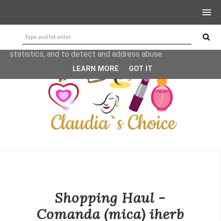
This site uses cookies from Google to deliver its services
and to analyze traffic. Your IP address and user-agent are
shared with Google along with performance and security
metrics to ensure quality of service, generate usage
statistics, and to detect and address abuse.
LEARN MORE
GOT IT
Shopping Haul -
Comanda (mica) iherb