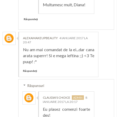
Multumesc mult, Diana!
Răspundeți
ALEXAMAKEUPBEAUTY
4 IANUARIE 2017 LA
20:47
Nu am mai comandat de la ei...dar cana
arata superrr! Si e mega ieftina ;;) <3 Te
puup! :*
Răspundeți
Răspunsuri
CLAUDIA'S CHOICE
8
IANUARIE 2017 LA 20:17
Eu plasez comenzi foarte
des!