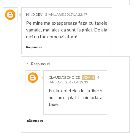
HINDIDEVI
3 IANUARIE 2017 LA 22:47
Pe mine ma exaspereaza faza cu taxele
vamale, mai ales ca sunt la ghici. De aia
nici nu fac comenzi afara!
Răspundeți
Răspunsuri
CLAUDIA'S CHOICE
4
IANUARIE 2017 LA 19:33
Eu la coletele de la iherb
nu am platit niciodata
taxe.
Răspundeți