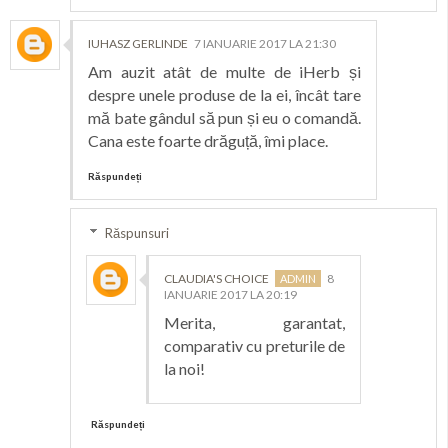
IUHASZ GERLINDE
7 IANUARIE 2017 LA 21:30
Am auzit atât de multe de iHerb și
despre unele produse de la ei, încât tare
mă bate gândul să pun și eu o comandă.
Cana este foarte drăguță, îmi place.
Răspundeți
Răspunsuri
CLAUDIA'S CHOICE
8
IANUARIE 2017 LA 20:19
Merita, garantat,
comparativ cu preturile de
la noi!
Răspundeți