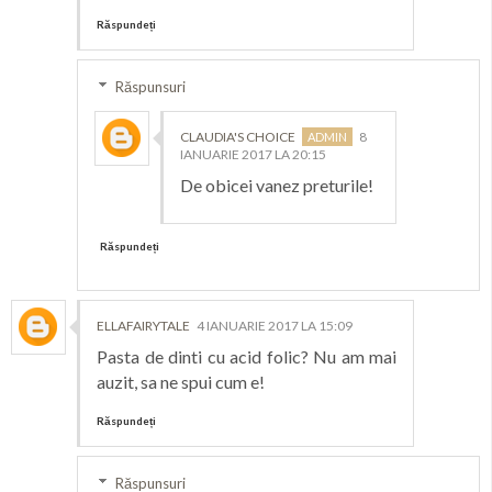
Răspundeți
Răspunsuri
CLAUDIA'S CHOICE
8
IANUARIE 2017 LA 20:15
De obicei vanez preturile!
Răspundeți
ELLAFAIRYTALE
4 IANUARIE 2017 LA 15:09
Pasta de dinti cu acid folic? Nu am mai
auzit, sa ne spui cum e!
Răspundeți
Răspunsuri