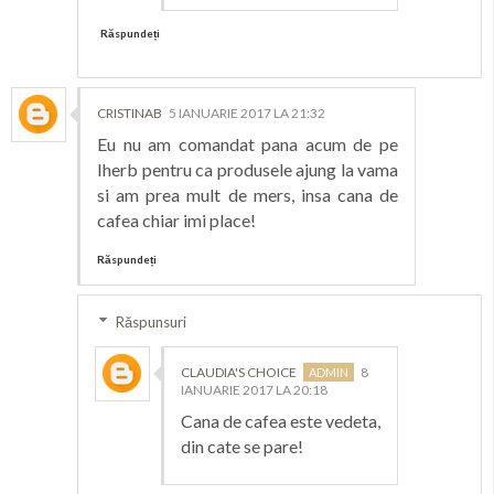
Răspundeți
CRISTINAB
5 IANUARIE 2017 LA 21:32
Eu nu am comandat pana acum de pe
Iherb pentru ca produsele ajung la vama
si am prea mult de mers, insa cana de
cafea chiar imi place!
Răspundeți
Răspunsuri
CLAUDIA'S CHOICE
8
IANUARIE 2017 LA 20:18
Cana de cafea este vedeta,
din cate se pare!