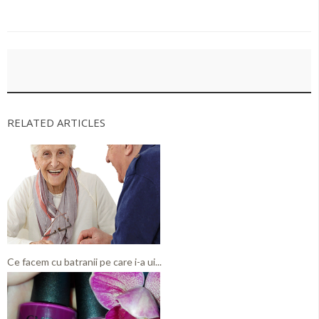
RELATED ARTICLES
Ce facem cu batranii pe care i-a ui...