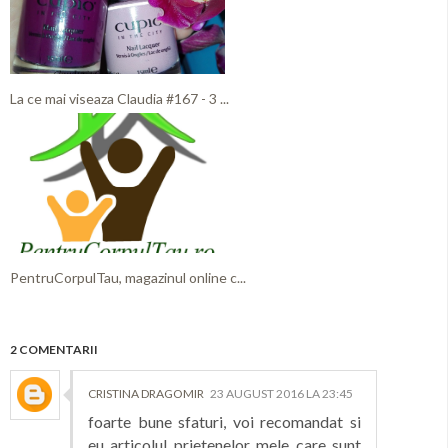
La ce mai viseaza Claudia #167 - 3 ...
PentruCorpulTau, magazinul online c...
2 COMENTARII
CRISTINA DRAGOMIR
23 AUGUST 2016 LA 23:45
foarte bune sfaturi, voi recomandat si
eu articolul prietenelor mele care sunt