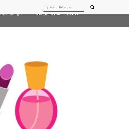
user-agent
erate usage
LEARN MORE
GOT IT