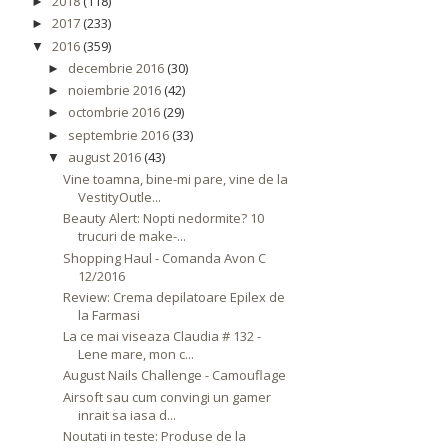
2018
(118)
►
2017
(233)
►
2016
(359)
▼
decembrie 2016
(30)
►
noiembrie 2016
(42)
►
octombrie 2016
(29)
►
septembrie 2016
(33)
►
august 2016
(43)
▼
Vine toamna, bine-mi pare, vine de la
VestityOutle...
Beauty Alert: Nopti nedormite? 10
trucuri de make-...
Shopping Haul - Comanda Avon C
12/2016
Review: Crema depilatoare Epilex de
la Farmasi
La ce mai viseaza Claudia # 132 -
Lene mare, mon c...
August Nails Challenge - Camouflage
Airsoft sau cum convingi un gamer
inrait sa iasa d...
Noutati in teste: Produse de la