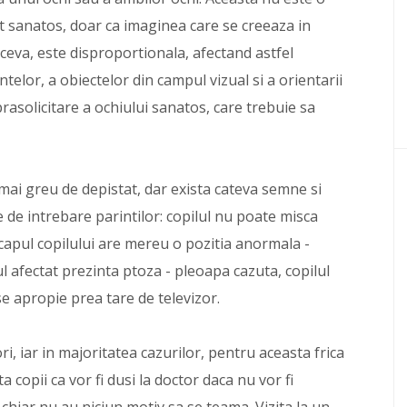
ct sanatos, doar ca imaginea care se creeaza in
 ceva, este disproportionala, afectand astfel
telor, a obiectelor din campul vizual si a orientarii
prasolicitare a ochiului sanatos, care trebuie sa
mai greu de depistat, dar exista cateva semne si
 de intrebare parintilor: copilul nu poate misca
 capul copilului are mereu o pozitia anormala -
ul afectat prezinta ptoza - pleoapa cazuta, copilul
se apropie prea tare de televizor.
ori, iar in majoritatea cazurilor, pentru aceasta frica
 copii ca vor fi dusi la doctor daca nu vor fi