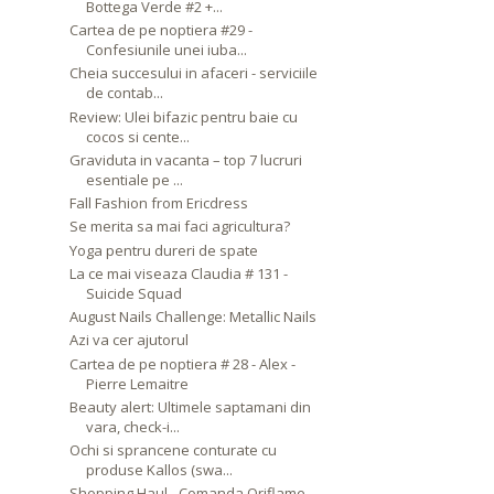
Bottega Verde #2 +...
Cartea de pe noptiera #29 -
Confesiunile unei iuba...
Cheia succesului in afaceri - serviciile
de contab...
Review: Ulei bifazic pentru baie cu
cocos si cente...
Graviduta in vacanta – top 7 lucruri
esentiale pe ...
Fall Fashion from Ericdress
Se merita sa mai faci agricultura?
Yoga pentru dureri de spate
La ce mai viseaza Claudia # 131 -
Suicide Squad
August Nails Challenge: Metallic Nails
Azi va cer ajutorul
Cartea de pe noptiera # 28 - Alex -
Pierre Lemaitre
Beauty alert: Ultimele saptamani din
vara, check-i...
Ochi si sprancene conturate cu
produse Kallos (swa...
Shopping Haul - Comanda Oriflame