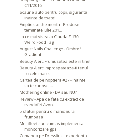
C11/2016
Scaune auto pentru copii, siguranta
inainte de toate!
Empties of the month - Produse
terminate iulie 201...
La ce mai viseaza Clauda # 130 -
Weird Food Tag
August Nails Challenge - Ombre/
Gradient
Beauty Alert: Frumusetea este in tine!
Beauty Alert: Improspateaza-ti tenul
cu cele mai e...
Cartea de pe noptiera #27 - Inainte
sa te cunosc -...
Mothering online - DA sau NU?
Review - Apa de fata cu extract de
trandafiri Avon...
5 sfaturi pentru o manichiura
frumoasa
Multifleet sau cum as implementa
monitorizare gps ...
Comanda pe Dresslink - experienta