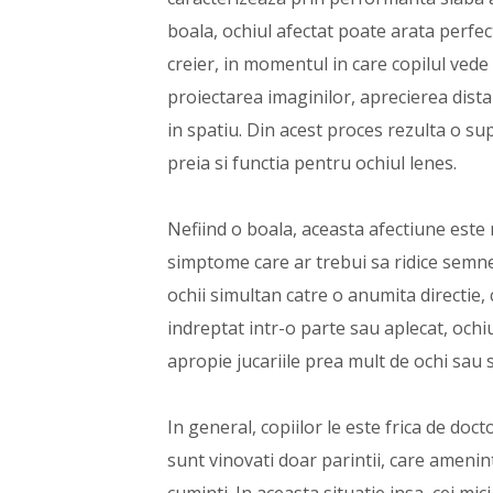
boala, ochiul afectat poate arata perfe
creier, in momentul in care copilul vede
proiectarea imaginilor, aprecierea distan
in spatiu. Din acest proces rezulta o su
preia si functia pentru ochiul lenes.
Nefiind o boala, aceasta afectiune este 
simptome care ar trebui sa ridice semne
ochii simultan catre o anumita directie,
indreptat intr-o parte sau aplecat, ochi
apropie jucariile prea mult de ochi sau 
In general, copiilor le este frica de doct
sunt vinovati doar parintii, care ameninta