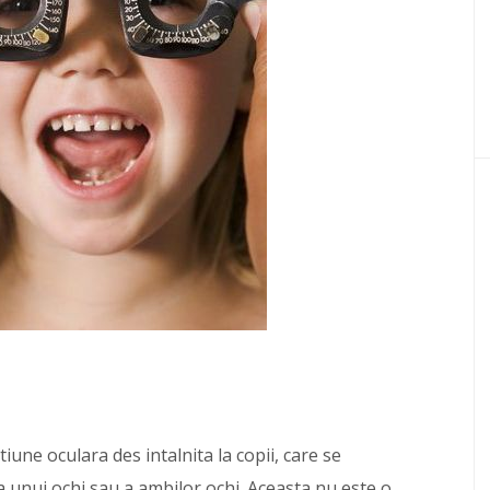
iune oculara des intalnita la copii, care se
 unui ochi sau a ambilor ochi. Aceasta nu este o