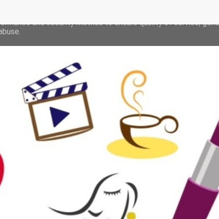
deliver its services and to analyze traffic. Your IP address and 
formance and security metrics to ensure quality of service, gen
abuse.