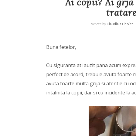
Ai copii? Ai grja
tratar
Wrote by
Claudia's Choice
Buna fetelor,
Cu siguranta ati auzit pana acum expresia
perfect de acord, trebuie avuta foarte mu
avuta foarte multa grija si atentie cu oc
intalnita la copii, dar si cu incidente la ad