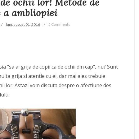
 de ochii lor! Metode de
e a ambliopiei
luni, august 01, 2016
5 Comments
 "sa ai grija de copii ca de ochii din cap", nu? Sunt
lta grija si atentie cu ei, dar mai ales trebuie
hii lor. Astazi vom discuta despre o afectiune des
ulti.