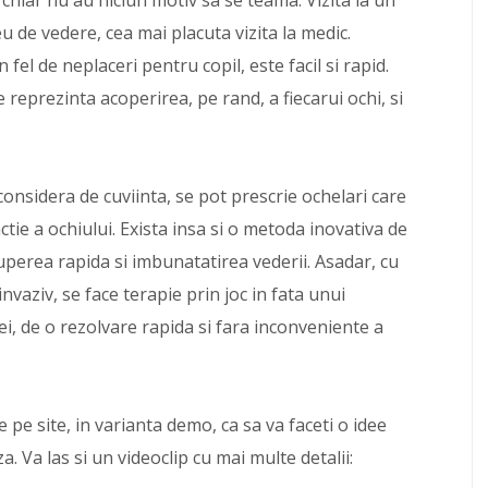
i chiar nu au niciun motiv sa se teama. Vizita la un
u de vedere, cea mai placuta vizita la medic.
el de neplaceri pentru copil, este facil si rapid.
eprezinta acoperirea, pe rand, a fiecarui ochi, si
considera de cuviinta, se pot prescrie ochelari care
ractie a ochiului. Exista insa si o metoda inovativa de
uperea rapida si imbunatatirea vederii. Asadar, cu
vaziv, se face terapie prin joc in fata unui
ei, de o rezolvare rapida si fara inconveniente a
 pe site, in varianta demo, ca sa va faceti o idee
 Va las si un videoclip cu mai multe detalii: