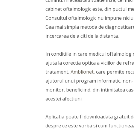
cuminti. In aceasta situatie insa, cei mic
cabinet oftalmologic este, din puctul me
Consultul oftalmologic nu impune niciun f
Cea mai simpla metoda de diagnosticare r
incercarea de a citi de la distanta.
In conditiile in care medicul oftalmolog 
ajuta la corectia optica a viciilor de ref
tratament,
Amblionet
, care permite rec
ajutorul unui program informatic, non-in
monitor, beneficiind, din intimitatea cas
acestei afectiuni.
Aplicatia poate fi downloadata gratuit de
despre ce este vorba si cum functioneaza.