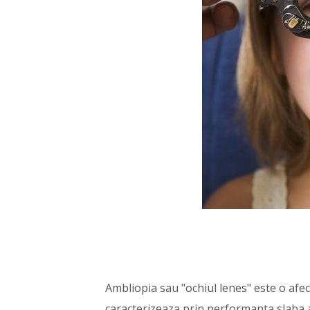
Ambliopia sau "ochiul lenes" este o afect
caracterizeaza prin performanta slaba a