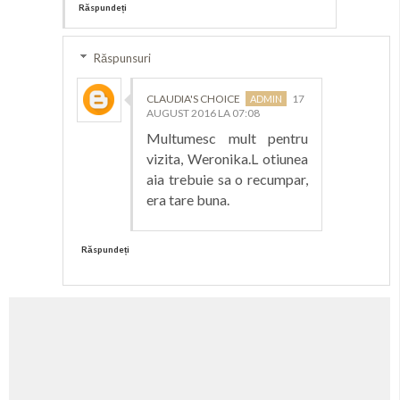
Răspundeți
Răspunsuri
CLAUDIA'S CHOICE
17
AUGUST 2016 LA 07:08
Multumesc mult pentru
vizita, Weronika.L otiunea
aia trebuie sa o recumpar,
era tare buna.
Răspundeți