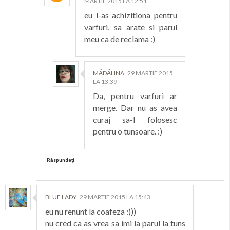
MARTIE 2015 LA 12:51
eu l-as achizitiona pentru
varfuri, sa arate si parul
meu ca de reclama :)
MĂDĂLINA
29 MARTIE 2015
LA 13:39
Da, pentru varfuri ar
merge. Dar nu as avea
curaj sa-l folosesc
pentru o tunsoare. :)
Răspundeți
BLUE LADY
29 MARTIE 2015 LA 15:43
eu nu renunt la coafeza :)))
nu cred ca as vrea sa imi la parul la tuns