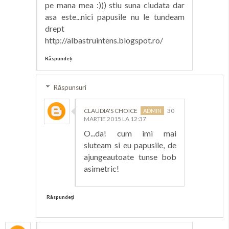
pe mana mea :))) stiu suna ciudata dar
asa este...nici papusile nu le tundeam
drept
http://albastruintens.blogspot.ro/
Răspundeți
Răspunsuri
CLAUDIA'S CHOICE
30
MARTIE 2015 LA 12:37
O...da! cum imi mai
sluteam si eu papusile, de
ajungeautoate tunse bob
asimetric!
Răspundeți