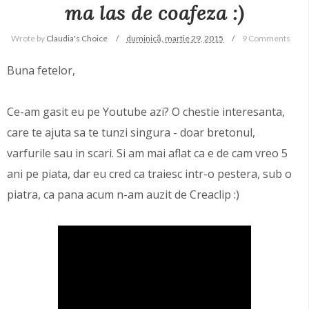
ma las de coafeza :)
Wrote by
Claudia's Choice
duminică, martie 29, 2015
9 Comments
Buna fetelor,
Ce-am gasit eu pe Youtube azi? O chestie interesanta,
care te ajuta sa te tunzi singura - doar bretonul,
varfurile sau in scari. Si am mai aflat ca e de cam vreo 5
ani pe piata, dar eu cred ca traiesc intr-o pestera, sub o
piatra, ca pana acum n-am auzit de Creaclip :)