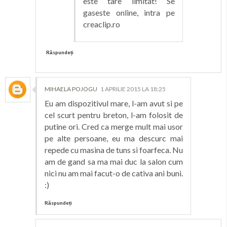
este tare limitat! Se
gaseste online, intra pe
creaclip.ro
Răspundeți
MIHAELA POJOGU
1 APRILIE 2015 LA 18:25
Eu am dispozitivul mare, l-am avut si pe
cel scurt pentru breton, l-am folosit de
putine ori. Cred ca merge mult mai usor
pe alte persoane, eu ma descurc mai
repede cu masina de tuns si foarfeca. Nu
am de gand sa ma mai duc la salon cum
nici nu am mai facut-o de cativa ani buni.
:)
Răspundeți