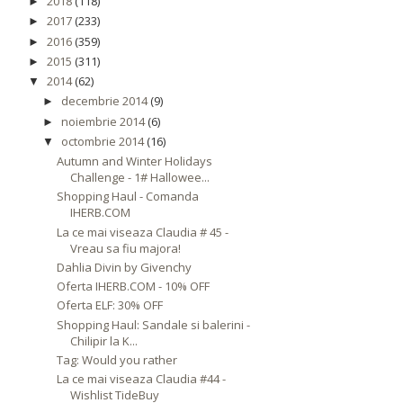
2018
(118)
►
2017
(233)
►
2016
(359)
►
2015
(311)
►
2014
(62)
▼
decembrie 2014
(9)
►
noiembrie 2014
(6)
►
octombrie 2014
(16)
▼
Autumn and Winter Holidays
Challenge - 1# Hallowee...
Shopping Haul - Comanda
IHERB.COM
La ce mai viseaza Claudia # 45 -
Vreau sa fiu majora!
Dahlia Divin by Givenchy
Oferta IHERB.COM - 10% OFF
Oferta ELF: 30% OFF
Shopping Haul: Sandale si balerini -
Chilipir la K...
Tag: Would you rather
La ce mai viseaza Claudia #44 -
Wishlist TideBuy