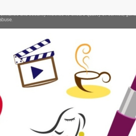
deliver its services and to analyze traffic. Your IP address and 
formance and security metrics to ensure quality of service, gen
abuse.