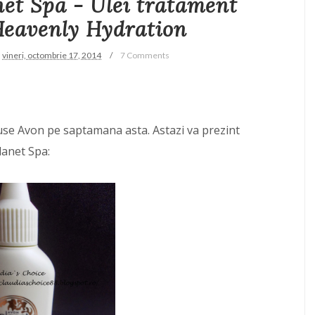
et Spa - Ulei tratament
Heavenly Hydration
vineri, octombrie 17, 2014
7 Comments
use Avon pe saptamana asta. Astazi va prezint
lanet Spa: