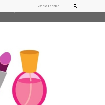
user-agent
erate usage
LEARN MORE
GOT IT