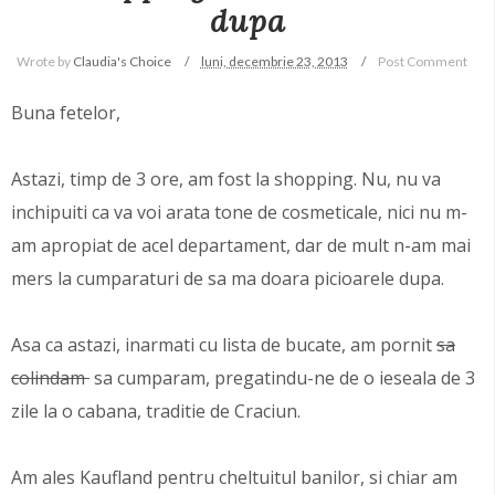
dupa
Wrote by
Claudia's Choice
luni, decembrie 23, 2013
Post Comment
Buna fetelor,
Astazi, timp de 3 ore, am fost la shopping. Nu, nu va
inchipuiti ca va voi arata tone de cosmeticale, nici nu m-
am apropiat de acel departament, dar de mult n-am mai
mers la cumparaturi de sa ma doara picioarele dupa.
Asa ca astazi, inarmati cu lista de bucate, am pornit
sa
colindam
sa cumparam, pregatindu-ne de o ieseala de 3
zile la o cabana, traditie de Craciun.
Am ales Kaufland pentru cheltuitul banilor, si chiar am