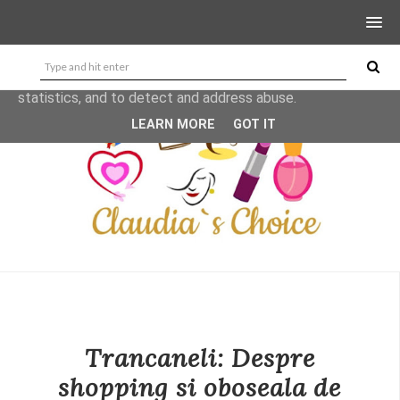
This site uses cookies from Google to deliver its services
and to analyze traffic. Your IP address and user-agent are
shared with Google along with performance and security
metrics to ensure quality of service, generate usage
statistics, and to detect and address abuse.
LEARN MORE
GOT IT
Trancaneli: Despre
shopping si oboseala de