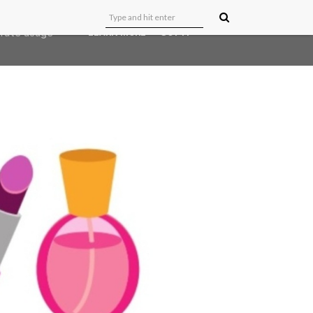
user-agent
erate usage
LEARN MORE
GOT IT