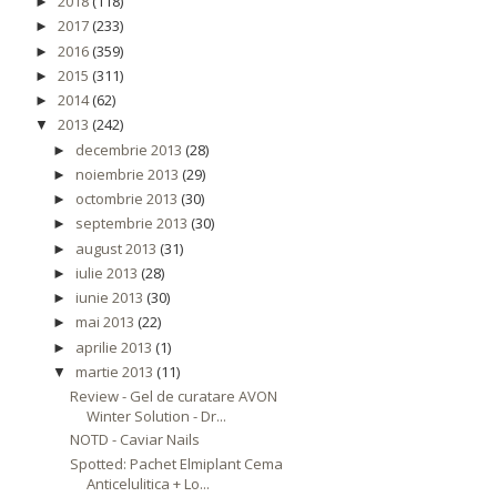
2018
(118)
►
2017
(233)
►
2016
(359)
►
2015
(311)
►
2014
(62)
►
2013
(242)
▼
decembrie 2013
(28)
►
noiembrie 2013
(29)
►
octombrie 2013
(30)
►
septembrie 2013
(30)
►
august 2013
(31)
►
iulie 2013
(28)
►
iunie 2013
(30)
►
mai 2013
(22)
►
aprilie 2013
(1)
►
martie 2013
(11)
▼
Review - Gel de curatare AVON
Winter Solution - Dr...
NOTD - Caviar Nails
Spotted: Pachet Elmiplant Cema
Anticelulitica + Lo...