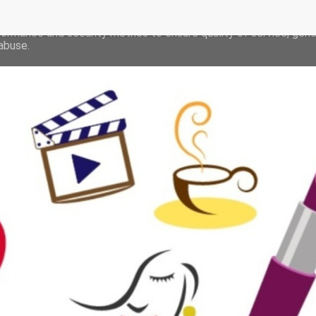
deliver its services and to analyze traffic. Your IP address and 
formance and security metrics to ensure quality of service, gen
abuse.