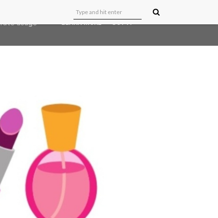
user-agent
erate usage
LEARN MORE
GOT IT