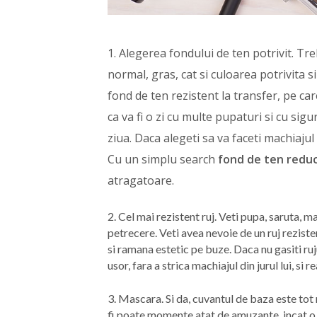
1. Alegerea fondului de ten potrivit. Tre
normal, gras, cat si culoarea potrivita si
fond de ten rezistent la transfer, pe care
ca va fi o zi cu multe pupaturi si cu sigu
ziua. Daca alegeti sa va faceti machiajul
Cu un simplu search
fond de ten reduc
atragatoare.
2. Cel mai rezistent ruj. Veti pupa, saruta, ma
petrecere. Veti avea nevoie de un ruj rezisten
si ramana estetic pe buze. Daca nu gasiti ruju
usor, fara a strica machiajul din jurul lui, si r
3. Mascara. Si da, cuvantul de baza este tot r
fi poate momente atat de amuzante, incat o 