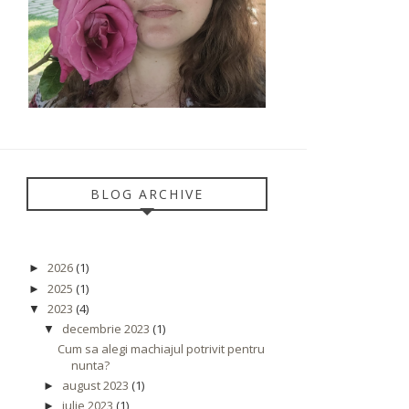
BLOG ARCHIVE
2026
(1)
►
2025
(1)
►
2023
(4)
▼
decembrie 2023
(1)
▼
Cum sa alegi machiajul potrivit pentru
nunta?
august 2023
(1)
►
iulie 2023
(1)
►