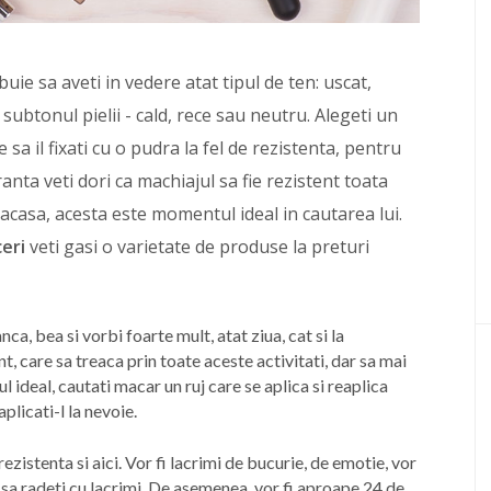
buie sa aveti in vedere atat tipul de ten: uscat,
 subtonul pielii - cald, rece sau neutru. Alegeti un
 sa il fixati cu o pudra la fel de rezistenta, pentru
ranta veti dori ca machiajul sa fie rezistent toata
 acasa, acesta este momentul ideal in cautarea lui.
eri
veti gasi o varietate de produse la preturi
nca, bea si vorbi foarte mult, atat ziua, cat si la
t, care sa treaca prin toate aceste activitati, dar sa mai
l ideal, cautati macar un ruj care se aplica si reaplica
eaplicati-l la nevoie.
ezistenta si aici. Vor fi lacrimi de bucurie, de emotie, vor
sa radeti cu lacrimi. De asemenea, vor fi aproape 24 de