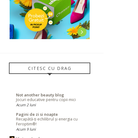
CITESC CU DRAG
Not another beauty blog
Jocuri educative pentru copii mici
Acum 2 luni
Pagini de zi si noapte
Recapătă-ți echilibrul și energia cu
Feroptim®!
Acum 9 luni