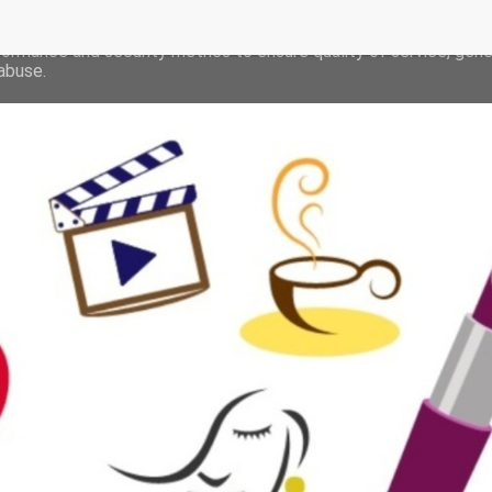
deliver its services and to analyze traffic. Your IP address and 
formance and security metrics to ensure quality of service, gen
abuse.