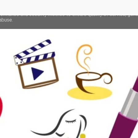
deliver its services and to analyze traffic. Your IP address and 
formance and security metrics to ensure quality of service, gen
abuse.