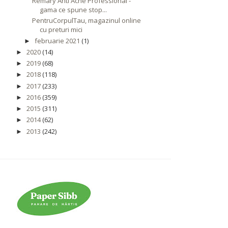
Remary Anti Acne Professional -
gama ce spune stop...
PentruCorpulTau, magazinul online
cu preturi mici
februarie 2021
(1)
►
2020
(14)
►
2019
(68)
►
2018
(118)
►
2017
(233)
►
2016
(359)
►
2015
(311)
►
2014
(62)
►
2013
(242)
►