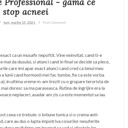
 Professional - gama ce
 stop acneei
luni, martie 15, 2021
Post Comment
 exact ca un musafir nepoftit. Vine neinvitat, cand ti-e
e mai da dusului, si atunci cand in final se decide sa plece,
urile care imi apar exact atunci cand cred ca tenul meu
a a lunii cand hormonii mei fac tumbe, fie ca este vorba
, in ultima vreme m-am trezit cu o grupare terorista de
 mai doresc sa ma paraseasca. Rutina de ingrijire era la
rovoace neplaceri, asadar am zis ca este momentul sa iau
ost ceea ce trebuie: o lotiune tonica si o crema anti-
id, care au dus o lupta impotriva cosurilor nesuferite
nu dupa mult timp am inceput sa vad si efectele lor.