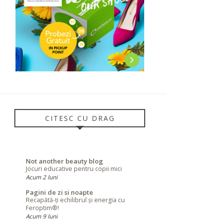
CITESC CU DRAG
Not another beauty blog
Jocuri educative pentru copii mici
Acum 2 luni
Pagini de zi si noapte
Recapătă-ți echilibrul și energia cu
Feroptim®!
Acum 9 luni