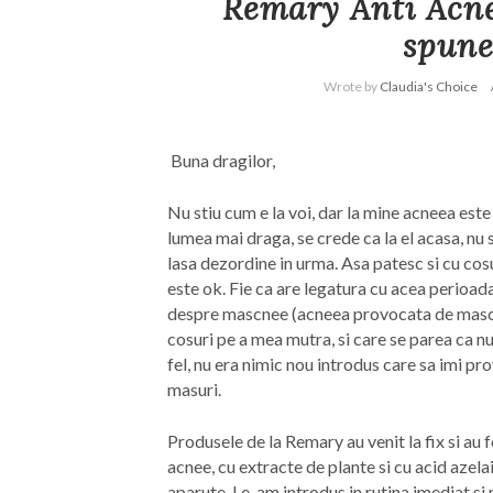
Remary Anti Acne
spune
Wrote by
Claudia's Choice
Buna dragilor,
Nu stiu cum e la voi, dar la mine acneea este
lumea mai draga, se crede ca la el acasa, nu s
lasa dezordine in urma. Asa patesc si cu cos
este ok. Fie ca are legatura cu acea perioad
despre mascnee (acneea provocata de masca)
cosuri pe a mea mutra, si care se parea ca nu
fel, nu era nimic nou introdus care sa imi p
masuri.
Produsele de la Remary au venit la fix si au f
acnee, cu extracte de plante si cu acid azela
aparute. Le-am introdus in rutina imediat si 