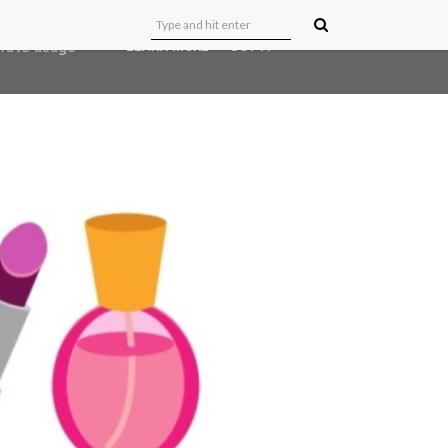
user-agent
erate usage
LEARN MORE
GOT IT