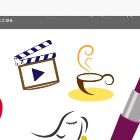
deliver its services and to analyze traffic. Your IP address and 
formance and security metrics to ensure quality of service, gen
abuse.