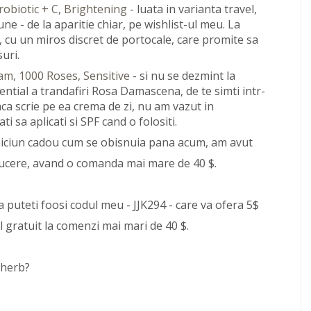
obiotic + C, Brightening
- luata in varianta travel,
ne - de la aparitie chiar, pe wishlist-ul meu. La
 cu un miros discret de portocale, care promite sa
suri.
am, 1000 Roses, Sensitive
- si nu se dezmint la
ntial a trandafiri Rosa Damascena, de te simti intr-
aca scrie pe ea crema de zi, nu am vazut in
i sa aplicati si SPF cand o folositi.
 niciun cadou cum se obisnuia pana acum, am avut
educere, avand o comanda mai mare de 40 $.
 puteti foosi codul meu - JJK294 - care va ofera 5$
l gratuit la comenzi mai mari de 40 $.
iherb?