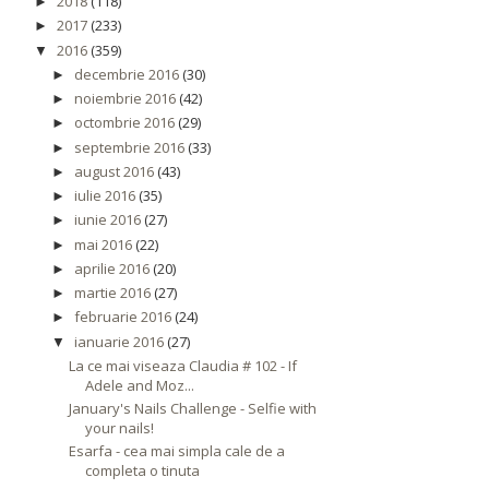
2018
(118)
►
2017
(233)
►
2016
(359)
▼
decembrie 2016
(30)
►
noiembrie 2016
(42)
►
octombrie 2016
(29)
►
septembrie 2016
(33)
►
august 2016
(43)
►
iulie 2016
(35)
►
iunie 2016
(27)
►
mai 2016
(22)
►
aprilie 2016
(20)
►
martie 2016
(27)
►
februarie 2016
(24)
►
ianuarie 2016
(27)
▼
La ce mai viseaza Claudia # 102 - If
Adele and Moz...
January's Nails Challenge - Selfie with
your nails!
Esarfa - cea mai simpla cale de a
completa o tinuta