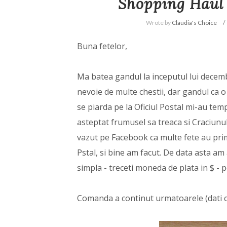
Shopping Haul
Wrote by
Claudia's Choice
Buna fetelor,
Ma batea gandul la inceputul lui decem
nevoie de multe chestii, dar gandul ca o
se piarda pe la Oficiul Postal mi-au temp
asteptat frumusel sa treaca si Craciunu
vazut pe Facebook ca multe fete au primi
Pstal, si bine am facut. De data asta am
simpla - treceti moneda de plata in $ - p
Comanda a continut urmatoarele (dati c