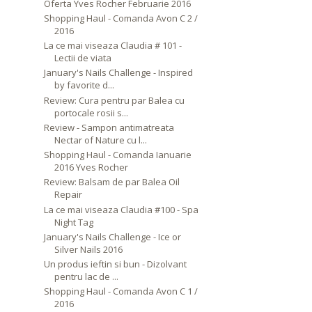
Oferta Yves Rocher Februarie 2016
Shopping Haul - Comanda Avon C 2 /
2016
La ce mai viseaza Claudia # 101 -
Lectii de viata
January's Nails Challenge - Inspired
by favorite d...
Review: Cura pentru par Balea cu
portocale rosii s...
Review - Sampon antimatreata
Nectar of Nature cu l...
Shopping Haul - Comanda Ianuarie
2016 Yves Rocher
Review: Balsam de par Balea Oil
Repair
La ce mai viseaza Claudia #100 - Spa
Night Tag
January's Nails Challenge - Ice or
Silver Nails 2016
Un produs ieftin si bun - Dizolvant
pentru lac de ...
Shopping Haul - Comanda Avon C 1 /
2016