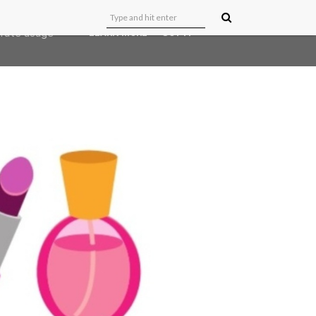
user-agent
erate usage
LEARN MORE
GOT IT