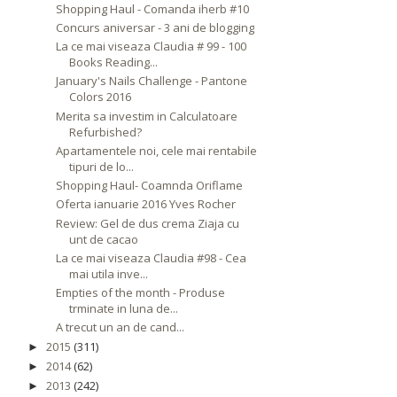
Shopping Haul - Comanda iherb #10
Concurs aniversar - 3 ani de blogging
La ce mai viseaza Claudia # 99 - 100
Books Reading...
January's Nails Challenge - Pantone
Colors 2016
Merita sa investim in Calculatoare
Refurbished?
Apartamentele noi, cele mai rentabile
tipuri de lo...
Shopping Haul- Coamnda Oriflame
Oferta ianuarie 2016 Yves Rocher
Review: Gel de dus crema Ziaja cu
unt de cacao
La ce mai viseaza Claudia #98 - Cea
mai utila inve...
Empties of the month - Produse
trminate in luna de...
A trecut un an de cand...
2015
(311)
►
2014
(62)
►
2013
(242)
►