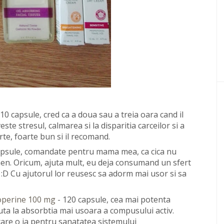
10 capsule, cred ca a doua sau a treia oara cand il
ste stresul, calmarea si la disparitia carceilor si a
rte, foarte bun si il recomand.
apsule, comandate pentru mama mea, ca cica nu
en. Oricum, ajuta mult, eu deja consumand un sfert
! :D Cu ajutorul lor reusesc sa adorm mai usor si sa
operine 100 mg
- 120 capsule, cea mai potenta
uta la absorbtia mai usoara a compusului activ.
are o ia pentru sanatatea sistemului