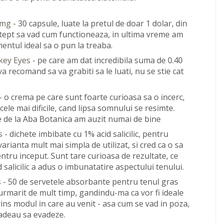
0 mg
- 30 capsule, luate la pretul de doar 1 dolar, din
stept sa vad cum functioneaza, in ultima vreme am
entul ideal sa o pun la treaba.
key Eyes
- pe care am dat incredibila suma de 0.40
a va recomand sa va grabiti sa le luati, nu se stie cat
- o crema pe care sunt foarte curioasa sa o incerc,
cele mai dificile, cand lipsa somnului se resimte.
le de la Aba Botanica am auzit numai de bine
s
- dichete imbibate cu 1% acid salicilic, pentru
arianta mult mai simpla de utilizat, si cred ca o sa
tru inceput. Sunt tare curioasa de rezultate, ce
salicilic a adus o imbunatatire aspectului tenului.
s
- 50 de servetele absorbante pentru tenul gras
urmarit de mult timp, gandindu-ma ca vor fi ideale
ins modul in care au venit - asa cum se vad in poza,
 dadeau sa evadeze.