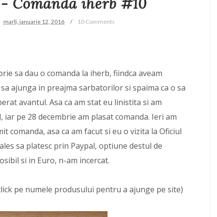
 - Comanda iherb #10
marți, ianuarie 12, 2016
10 Comments
brie sa dau o comanda la iherb, fiindca aveam
 sa ajunga in preajma sarbatorilor si spaima ca o sa
erat avantul. Asa ca am stat eu linistita si am
l, iar pe 28 decembrie am plasat comanda. Ieri am
t comanda, asa ca am facut si eu o vizita la Oficiul
 ales sa platesc prin Paypal, optiune destul de
osibil si in Euro, n-am incercat.
lick pe numele produsului pentru a ajunge pe site)