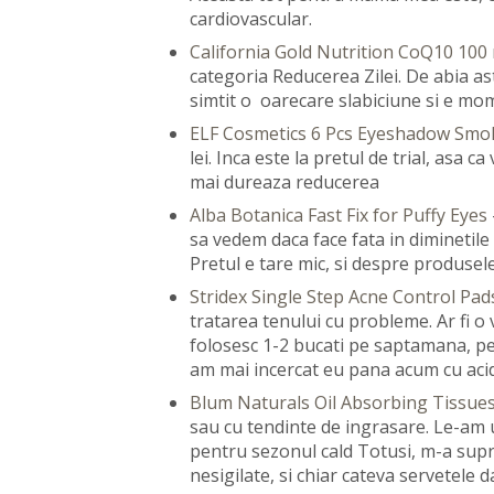
cardiovascular.
California Gold Nutrition CoQ10 10
categoria Reducerea Zilei. De abia a
simtit o oarecare slabiciune si e mom
ELF Cosmetics 6 Pcs Eyeshadow Smo
lei. Inca este la pretul de trial, asa c
mai dureaza reducerea
Alba Botanica Fast Fix for Puffy Eyes
sa vedem daca face fata in diminetile 
Pretul e tare mic, si despre produse
Stridex Single Step Acne Control Pad
tratarea tenului cu probleme. Ar fi o v
folosesc 1-2 bucati pe saptamana, pen
am mai incercat eu pana acum cu acid 
Blum Naturals Oil Absorbing Tissue
sau cu tendinte de ingrasare. Le-am 
pentru sezonul cald Totusi, m-a supr
nesigilate, si chiar cateva servetele