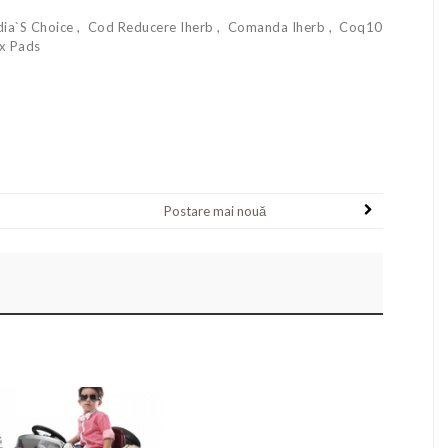
dia`s Choice
Cod Reducere Iherb
Comanda Iherb
Coq10
ex Pads
Postare mai nouă