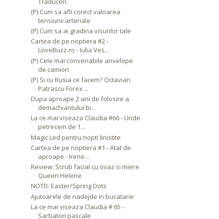
Traduceri
(P) Cum sa afli corect valoarea
tensiunii arteriale
(P) Cum sa ai gradina visurilor tale
Cartea de pe noptiera #2 -
LoveBuzz.ro - Iulia Ves...
(P) Cele mai convenabile anvelope
de camion
(P) Si cu Rusia ce facem? Octavian
Patrascu Forex ...
Dupa aproape 2 ani de folosire a
demachiantului bi...
La ce mai viseaza Claudia #66 - Unde
petrecem de 1...
Magic Led pentru nopti linistite
Cartea de pe noptiera #1 - Atat de
aproape - Irene...
Review: Scrub facial cu ovaz si miere
Queen Helene
NOTD: Easter/Spring Dots
Ajutoarele de nadejde in bucatarie
La ce mai viseaza Claudia # 65 -
Sarbatori pascale