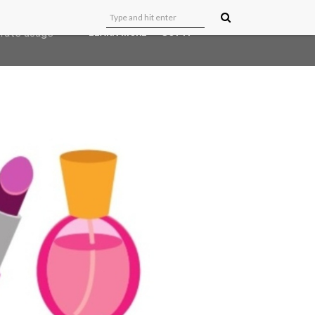
user-agent
erate usage
LEARN MORE
GOT IT