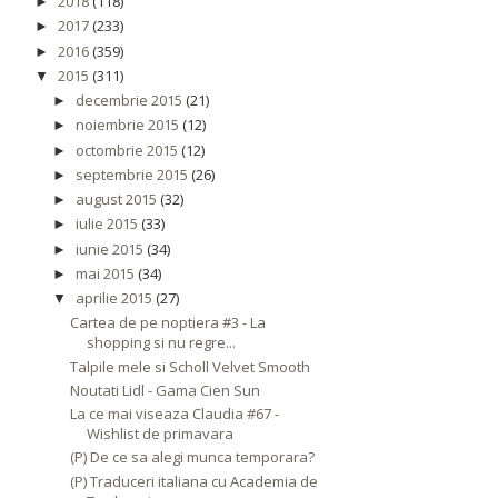
2018
(118)
►
2017
(233)
►
2016
(359)
►
2015
(311)
▼
decembrie 2015
(21)
►
noiembrie 2015
(12)
►
octombrie 2015
(12)
►
septembrie 2015
(26)
►
august 2015
(32)
►
iulie 2015
(33)
►
iunie 2015
(34)
►
mai 2015
(34)
►
aprilie 2015
(27)
▼
Cartea de pe noptiera #3 - La
shopping si nu regre...
Talpile mele si Scholl Velvet Smooth
Noutati Lidl - Gama Cien Sun
La ce mai viseaza Claudia #67 -
Wishlist de primavara
(P) De ce sa alegi munca temporara?
(P) Traduceri italiana cu Academia de