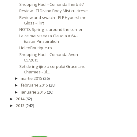
Shopping Haul - Comanda Iherb #7
Review - El Divino Body Mist cu cirese
Review and swatch - ELF Hypershine
Gloss - Flirt
NOTD: Spring is around the corner
La ce mai viseaza Claudia # 64 -
Easter Pinspiration
HelenBoutique.ro
Shopping Haul - Comanda Avon
C5/2015
Set de ingrijire a corpului Grace and
Charmes - Bl...
martie 2015
(26)
►
februarie 2015
(28)
►
ianuarie 2015
(26)
►
2014
(62)
►
2013
(242)
►