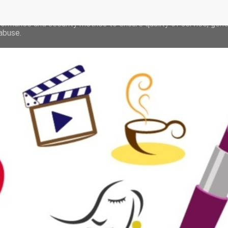
deliver its services and to analyze traffic. Your IP address and 
formance and security metrics to ensure quality of service, gen
abuse.