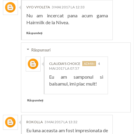
VYO VYOLETA
3 MAI 2017 LA 12:33
Nu am incercat pana acum gama
Hairmilk de la Nivea.
Răspundeți
Răspunsuri
CLAUDIA'S CHOICE
4
MAI 2017 LA 07:57
Eu am samponul si
balsamul, imi plac mult!
Răspundeți
ROKOLLA
3 MAI 2017 LA 13:32
Eu luna aceasta am fost impresionata de