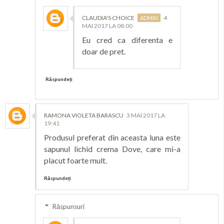
CLAUDIA'S CHOICE
4
MAI 2017 LA 08:00
Eu cred ca diferenta e
doar de pret.
Răspundeți
RAMONA VIOLETA BARASCU
3 MAI 2017 LA
19:41
Produsul preferat din aceasta luna este
sapunul lichid crema Dove, care mi-a
placut foarte mult.
Răspundeți
Răspunsuri