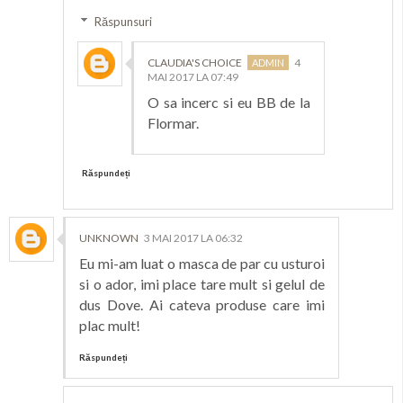
Răspunsuri
CLAUDIA'S CHOICE
4
MAI 2017 LA 07:49
O sa incerc si eu BB de la
Flormar.
Răspundeți
UNKNOWN
3 MAI 2017 LA 06:32
Eu mi-am luat o masca de par cu usturoi
si o ador, imi place tare mult si gelul de
dus Dove. Ai cateva produse care imi
plac mult!
Răspundeți