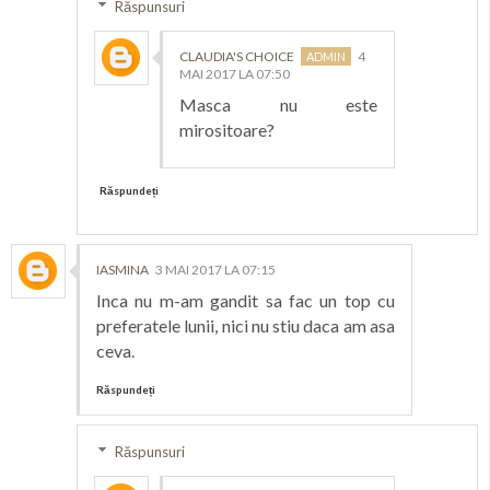
Răspunsuri
CLAUDIA'S CHOICE
4
MAI 2017 LA 07:50
Masca nu este
mirositoare?
Răspundeți
IASMINA
3 MAI 2017 LA 07:15
Inca nu m-am gandit sa fac un top cu
preferatele lunii, nici nu stiu daca am asa
ceva.
Răspundeți
Răspunsuri