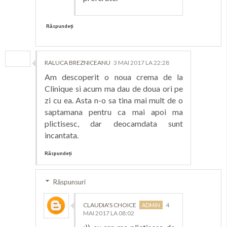
Răspundeți
RALUCA BREZNICEANU
3 MAI 2017 LA 22:28
Am descoperit o noua crema de la
Clinique si acum ma dau de doua ori pe
zi cu ea. Asta n-o sa tina mai mult de o
saptamana pentru ca mai apoi ma
plictisesc, dar deocamdata sunt
incantata.
Răspundeți
Răspunsuri
CLAUDIA'S CHOICE
4
MAI 2017 LA 08:02