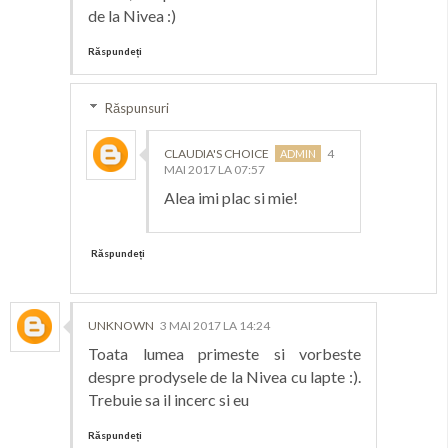
de la Nivea :)
Răspundeți
Răspunsuri
CLAUDIA'S CHOICE
4
MAI 2017 LA 07:57
Alea imi plac si mie!
Răspundeți
UNKNOWN
3 MAI 2017 LA 14:24
Toata lumea primeste si vorbeste
despre prodysele de la Nivea cu lapte :).
Trebuie sa il incerc si eu
Răspundeți