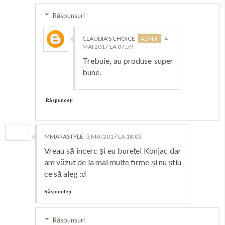
Răspunsuri
CLAUDIA'S CHOICE
4
MAI 2017 LA 07:59
Trebuie, au produse super
bune.
Răspundeți
MMARASTYLE
3 MAI 2017 LA 18:03
Vreau să încerc și eu bureței Konjac dar
am văzut de la mai multe firme și nu știu
ce să aleg :d
Răspundeți
Răspunsuri