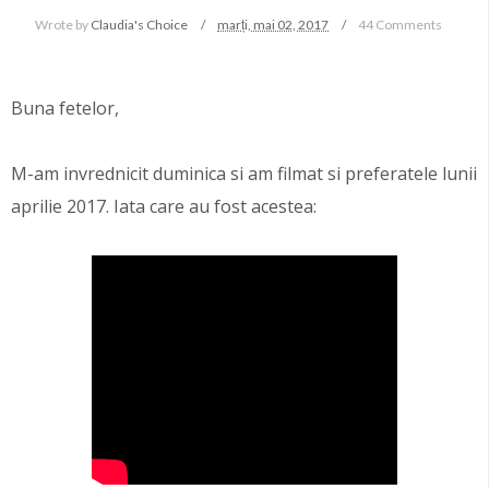
Wrote by
Claudia's Choice
marți, mai 02, 2017
44 Comments
Buna fetelor,
M-am invrednicit duminica si am filmat si preferatele lunii
aprilie 2017. Iata care au fost acestea: