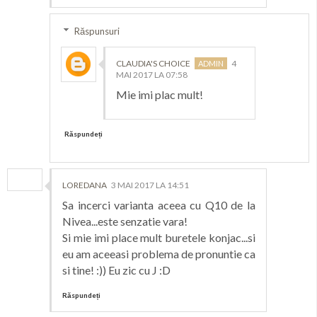
Răspunsuri
CLAUDIA'S CHOICE
4
MAI 2017 LA 07:58
Mie imi plac mult!
Răspundeți
LOREDANA
3 MAI 2017 LA 14:51
Sa incerci varianta aceea cu Q10 de la
Nivea...este senzatie vara!
Si mie imi place mult buretele konjac...si
eu am aceeasi problema de pronuntie ca
si tine! :)) Eu zic cu J :D
Răspundeți