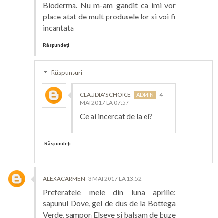
Bioderma. Nu m-am gandit ca imi vor
place atat de mult produsele lor si voi fi
incantata
Răspundeți
Răspunsuri
CLAUDIA'S CHOICE
4
MAI 2017 LA 07:57
Ce ai incercat de la ei?
Răspundeți
ALEXACARMEN
3 MAI 2017 LA 13:52
Preferatele mele din luna aprilie:
sapunul Dove, gel de dus de la Bottega
Verde, sampon Elseve si balsam de buze