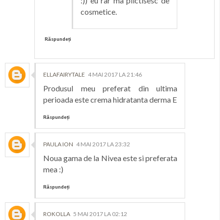
:)) eu rar ma plictisesc de
cosmetice.
Răspundeți
ELLAFAIRYTALE
4 MAI 2017 LA 21:46
Produsul meu preferat din ultima
perioada este crema hidratanta derma E
Răspundeți
PAULA ION
4 MAI 2017 LA 23:32
Noua gama de la Nivea este si preferata
mea :)
Răspundeți
ROKOLLA
5 MAI 2017 LA 02:12