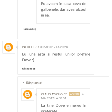
Eu aveam in casa ceva de
galbenele, dar avea alcool
in ea.
Răspundeți
INFOFILTRU
3 MAI 2017 LA 20:28
Eu luna asta si restul lunilor prefere
Dove :)
Răspundeți
Răspunsuri
CLAUDIA'S CHOICE
4
MAI 2017 LA 08:01
La tine Dove e mereu in
preferate.