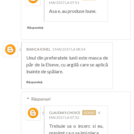
MAI 2017 LA 07:51
Asa e, au produse bune.
Răspundeți
BIANCA IONEL
3 MAI 2017 LA 08:54
Unul din preferatele lunii este masca de
păr de la Elseve, cu argilă care se aplică
înainte de spălare.
Răspundeți
Răspunsuri
CLAUDIA'S CHOICE
4
MAI 2017 LA 07:52
Trebuie sa o incerc si eu,
presimt ca o sa imi placa.