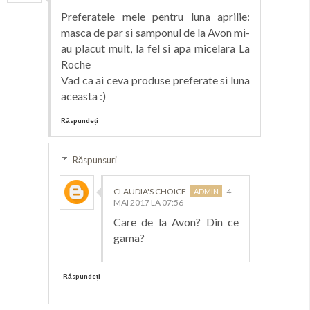
Preferatele mele pentru luna aprilie:
masca de par si samponul de la Avon mi-
au placut mult, la fel si apa micelara La
Roche
Vad ca ai ceva produse preferate si luna
aceasta :)
Răspundeți
Răspunsuri
CLAUDIA'S CHOICE
4
MAI 2017 LA 07:56
Care de la Avon? Din ce
gama?
Răspundeți