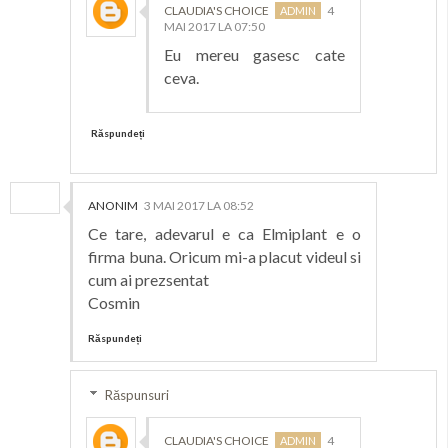
CLAUDIA'S CHOICE
4
MAI 2017 LA 07:50
Eu mereu gasesc cate
ceva.
Răspundeți
ANONIM
3 MAI 2017 LA 08:52
Ce tare, adevarul e ca Elmiplant e o
firma buna. Oricum mi-a placut videul si
cum ai prezsentat
Cosmin
Răspundeți
Răspunsuri
CLAUDIA'S CHOICE
4