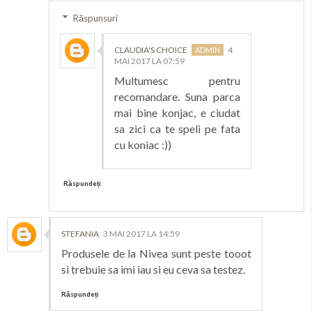
Răspunsuri
CLAUDIA'S CHOICE
4
MAI 2017 LA 07:59
Multumesc pentru
recomandare. Suna parca
mai bine konjac, e ciudat
sa zici ca te speli pe fata
cu koniac :))
Răspundeți
STEFANIA
3 MAI 2017 LA 14:59
Produsele de la Nivea sunt peste tooot
si trebuie sa imi iau si eu ceva sa testez.
Răspundeți