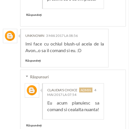
Răspundeți
UNKNOWN
3 MAI 2017 LA 08:56
Imi face cu ochiul blush-ul acela de la
Avon...o sa il comand si eu. :D
Răspundeți
Răspunsuri
CLAUDIA'S CHOICE
4
MAI 2017 LA 07:54
Eu acum planuiesc sa
comand si cealalta nuanta!
Răspundeți