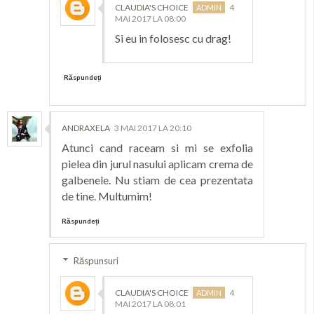
CLAUDIA'S CHOICE
4
MAI 2017 LA 08:00
Si eu in folosesc cu drag!
Răspundeți
ANDRAXELA
3 MAI 2017 LA 20:10
Atunci cand raceam si mi se exfolia
pielea din jurul nasului aplicam crema de
galbenele. Nu stiam de cea prezentata
de tine. Multumim!
Răspundeți
Răspunsuri
CLAUDIA'S CHOICE
4
MAI 2017 LA 08:01