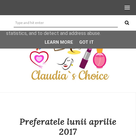
This site uses cookies from Google to deliver its services
and to analyze traffic. Your IP address and user-agent are
shared with Google along with performance and security
metrics to ensure quality of service, generate usage
statistics, and to detect and address abuse.
LEARN MORE
GOT IT
Preferatele lunii aprilie
2017