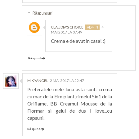
Răspunsuri
CLAUDIA'S CHOICE
4
MAI 2017 LA 07:49
Crema e de avut in casa! :)
Răspundeți
MIKYANGEL
2 MAI 2017 LA 22:47
Preferatele mele luna asta sunt: crema
cu mac de la Elmiplant, rimelul 5in1 de la
Oriflame, BB Creamul Mousse de la
Flormar si gelul de dus I love...cu
capsuni.
Răspundeți