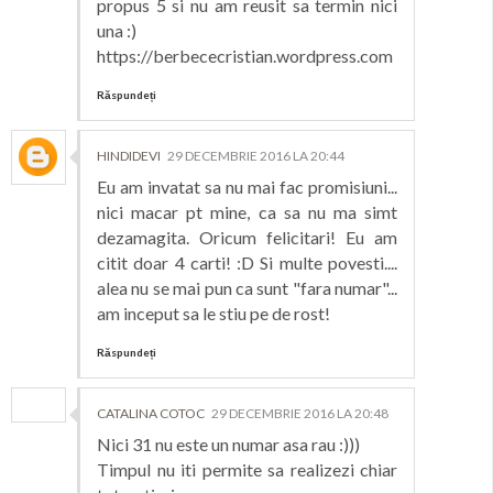
propus 5 si nu am reusit sa termin nici
una :)
https://berbececristian.wordpress.com
Răspundeți
HINDIDEVI
29 DECEMBRIE 2016 LA 20:44
Eu am invatat sa nu mai fac promisiuni...
nici macar pt mine, ca sa nu ma simt
dezamagita. Oricum felicitari! Eu am
citit doar 4 carti! :D Si multe povesti....
alea nu se mai pun ca sunt "fara numar"...
am inceput sa le stiu pe de rost!
Răspundeți
CATALINA COTOC
29 DECEMBRIE 2016 LA 20:48
Nici 31 nu este un numar asa rau :)))
Timpul nu iti permite sa realizezi chiar