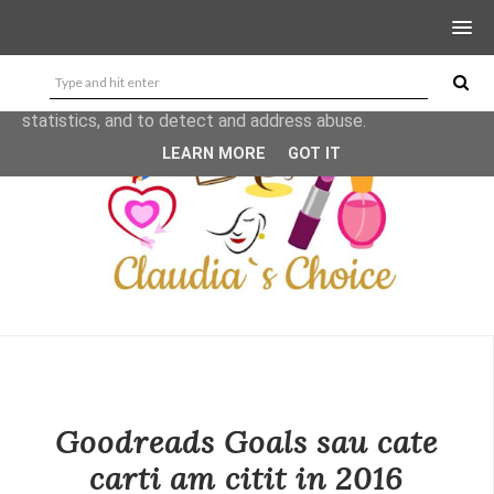
This site uses cookies from Google to deliver its services
and to analyze traffic. Your IP address and user-agent are
shared with Google along with performance and security
metrics to ensure quality of service, generate usage
statistics, and to detect and address abuse.
LEARN MORE
GOT IT
Goodreads Goals sau cate
carti am citit in 2016