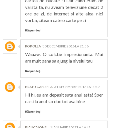
cartea de bucate. :) Dar cand eram de
varsta ta, nu aveam televiziune decat 2
ore pe zi, de internet si alte alea, nici
vorba, citeam cate o carte pe zi
Răspundeți
ROKOLLA
30 DECEMBRIE 2016 LA 21:56
Waaaw. O colctie impresionanta. Mai
am mult pana sa ajung la nivelul tau
Răspundeți
BRATU GABRIELA
31 DECEMBRIE 2016 LA 00:06
Hi hi, eu am depasit suta anul asta! Sper
ca si la anul s.o duc tot asa bine
Răspundeți
BIANCA IONEL
1 IANUARIE 2017 LA 16:42