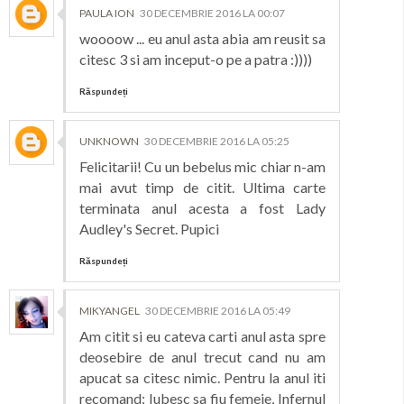
PAULA ION
30 DECEMBRIE 2016 LA 00:07
woooow ... eu anul asta abia am reusit sa
citesc 3 si am inceput-o pe a patra :))))
Răspundeți
UNKNOWN
30 DECEMBRIE 2016 LA 05:25
Felicitarii! Cu un bebelus mic chiar n-am
mai avut timp de citit. Ultima carte
terminata anul acesta a fost Lady
Audley's Secret. Pupici
Răspundeți
MIKYANGEL
30 DECEMBRIE 2016 LA 05:49
Am citit si eu cateva carti anul asta spre
deosebire de anul trecut cand nu am
apucat sa citesc nimic. Pentru la anul iti
recomand: Iubesc sa fiu femeie, Infernul