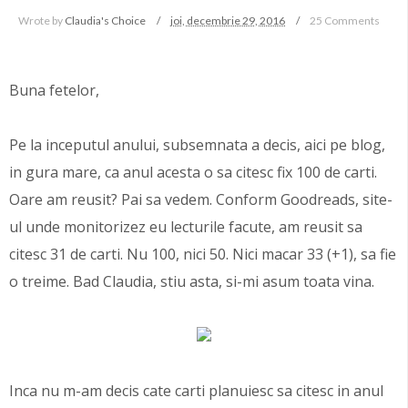
Wrote by
Claudia's Choice
joi, decembrie 29, 2016
25 Comments
Buna fetelor,
Pe la inceputul anului, subsemnata a decis, aici pe blog,
in gura mare, ca anul acesta o sa citesc fix 100 de carti.
Oare am reusit? Pai sa vedem. Conform Goodreads, site-
ul unde monitorizez eu lecturile facute, am reusit sa
citesc 31 de carti. Nu 100, nici 50. Nici macar 33 (+1), sa fie
o treime. Bad Claudia, stiu asta, si-mi asum toata vina.
Inca nu m-am decis cate carti planuiesc sa citesc in anul