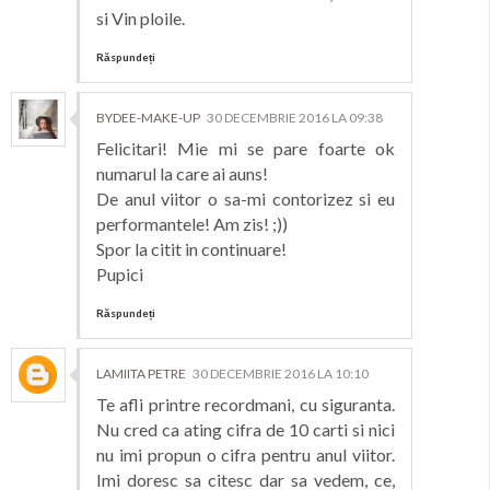
si Vin ploile.
Răspundeți
BYDEE-MAKE-UP
30 DECEMBRIE 2016 LA 09:38
Felicitari! Mie mi se pare foarte ok
numarul la care ai auns!
De anul viitor o sa-mi contorizez si eu
performantele! Am zis! ;))
Spor la citit in continuare!
Pupici
Răspundeți
LAMIITA PETRE
30 DECEMBRIE 2016 LA 10:10
Te afli printre recordmani, cu siguranta.
Nu cred ca ating cifra de 10 carti si nici
nu imi propun o cifra pentru anul viitor.
Imi doresc sa citesc dar sa vedem, ce,