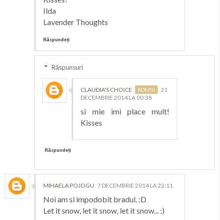
Ilda
Lavender Thoughts
Răspundeți
Răspunsuri
CLAUDIA'S CHOICE
21
DECEMBRIE 2014 LA 00:38
si mie imi place mult!
Kisses
Răspundeți
MIHAELA POJOGU
7 DECEMBRIE 2014 LA 22:11
Noi am si impodobit bradul. :D
Let it snow, let it snow, let it snow... :)