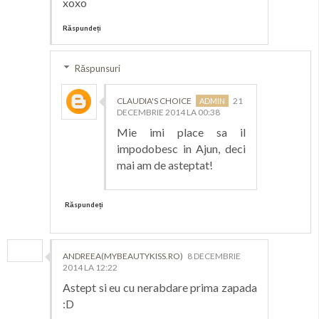
xoxo
Răspundeți
Răspunsuri
CLAUDIA'S CHOICE
21
DECEMBRIE 2014 LA 00:38
Mie imi place sa il
impodobesc in Ajun, deci
mai am de asteptat!
Răspundeți
ANDREEA(MYBEAUTYKISS.RO)
8 DECEMBRIE
2014 LA 12:22
Astept si eu cu nerabdare prima zapada
:D